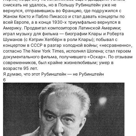
снискать не удалось, но в Польшу Рубинштейн уже не
вернулся, отправившись во Францию, где подружился с
Жаном Кокто и Пабло Пикассо и стал давать концерты по
всей Европе, а в конце 1930-х триумфально вернулся в
Америку. Продвигал композиторов Латинской Америки;
играл музыку для фильма — биографии Клары и Роберта
Шуманов (с Кэтрин Хепбёрн в роли Клары); побывал с
концертом в СССР в разгар холодной войны; «несравненно»,
согласно The New York Times, исполнял Шопена; стал героем
документального фильма, получившего «Оскар». По отзывам
современников, был крайне жизнелюбивым; умер в
возрасте 95 лет.
Я думаю, что этот Рубинштейн — не Рубинштейн
6