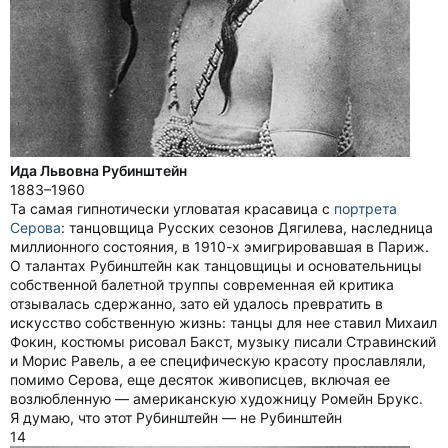
Ида Львовна Рубинштейн
1883–1960
Та самая гипнотически угловатая красавица с
портрета
Серова
: танцовщица Русских сезонов Дягилева, наследница
миллионного состояния, в 1910-х эмигрировавшая в Париж.
О талантах Рубинштейн как танцовщицы и основательницы
собственной балетной труппы современная ей критика
отзывалась сдержанно, зато ей удалось превратить в
искусство собственную жизнь: танцы для нее ставил Михаил
Фокин, костюмы рисовал Бакст, музыку писали Стравинский
и Морис Равель, а ее специфическую красоту прославляли,
помимо Серова, еще десяток живописцев, включая ее
возлюбленную — американскую художницу Ромейн Брукс.
Я думаю, что этот Рубинштейн — не Рубинштейн
14