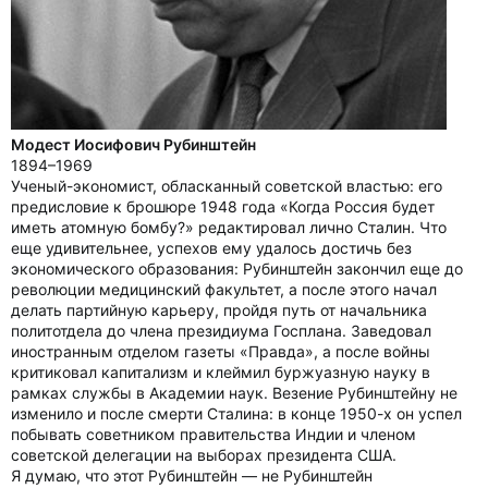
Модест Иосифович Рубинштейн
1894–1969
Ученый-экономист, обласканный советской властью: его
предисловие к брошюре 1948 года «Когда Россия будет
иметь атомную бомбу?» редактировал лично Сталин. Что
еще удивительнее, успехов ему удалось достичь без
экономического образования: Рубинштейн закончил еще до
революции медицинский факультет, а после этого начал
делать партийную карьеру, пройдя путь от начальника
политотдела до члена президиума Госплана. Заведовал
иностранным отделом газеты «Правда», а после войны
критиковал капитализм и клеймил буржуазную науку в
рамках службы в Академии наук. Везение Рубинштейну не
изменило и после смерти Сталина: в конце 1950-х он успел
побывать советником правительства Индии и членом
советской делегации на выборах президента США.
Я думаю, что этот Рубинштейн — не Рубинштейн