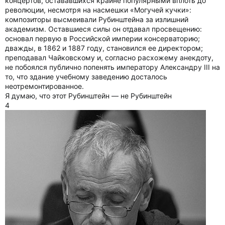
концертов, остававшихся крайне популярными вплоть до
революции, несмотря на насмешки «Могучей кучки»:
композиторы высмеивали Рубинштейна за излишний
академизм. Оставшиеся силы он отдавал просвещению:
основал первую в Российской империи консерваторию;
дважды, в 1862 и 1887 году, становился ее директором;
преподавал Чайковскому и, согласно расхожему анекдоту,
не побоялся публично попенять императору Александру III на
то, что здание учебному заведению досталось
неотремонтированное.
Я думаю, что этот Рубинштейн — не Рубинштейн
4