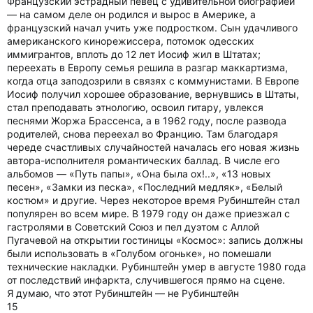
Французский эстрадный певец с удивительной биографией
— на самом деле он родился и вырос в Америке, а
французский начал учить уже подростком. Сын удачливого
американского кинорежиссера, потомок одесских
иммигрантов, вплоть до 12 лет Иосиф жил в Штатах;
переехать в Европу семья решила в разгар маккартизма,
когда отца заподозрили в связях с коммунистами. В Европе
Иосиф получил хорошее образование, вернувшись в Штаты,
стал преподавать этнологию, освоил гитару, увлекся
песнями Жоржа Брассенса, а в 1962 году, после развода
родителей, снова переехал во Францию. Там благодаря
череде счастливых случайностей началась его новая жизнь
автора-исполнителя романтических баллад. В числе его
альбомов — «Путь папы», «Она была ох!..», «13 новых
песен», «Замки из песка», «Последний медляк», «Белый
костюм» и другие. Через некоторое время Рубинштейн стал
популярен во всем мире. В 1979 году он даже приезжал с
гастролями в Советский Союз и пел дуэтом с Аллой
Пугачевой на открытии гостиницы «Космос»: запись должны
были использовать в «Голубом огоньке», но помешали
технические накладки. Рубинштейн умер в августе 1980 года
от последствий инфаркта, случившегося прямо на сцене.
Я думаю, что этот Рубинштейн — не Рубинштейн
15