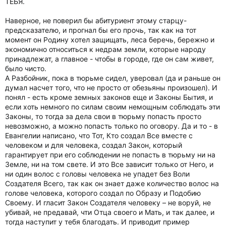
ТЕБЯ.
Наверное, не поверил бы абитуриент этому старцу-
предсказателю, и прогнал бы его прочь, так как на тот
момент он Родину хотел защищать, леса беречь, бережно и
экономично относиться к недрам земли, которые народу
принадлежат, а главное - чтобы в городе, где он сам живет,
было чисто.
А Разбойник, пока в тюрьме сидел, уверовал (да и раньше он
думал насчет того, что не просто от обезьяны произошел). И
понял - есть кроме земных законов еще и Законы Бытия, и
если хоть немного по силам своим немощным соблюдать эти
Законы, то тогда за дела свои в тюрьму попасть просто
невозможно, а можно попасть только по оговору. Да и то - в
Евангелии написано, что Тот, Кто создал Все вместе с
человеком и для человека, создал Закон, который
гарантирует при его соблюдении не попасть в тюрьму ни на
Земле, ни на том свете. И это Все зависит только от Него, и
ни один волос с головы человека не упадет без Воли
Создателя Всего, так как он знает даже количество волос на
голове человека, которого создал по Образу и Подобию
Своему. И гласит Закон Создателя человеку – не воруй, не
убивай, не предавай, чти Отца своего и Мать, и так далее, и
тогда наступит у тебя благодать. И приводит пример