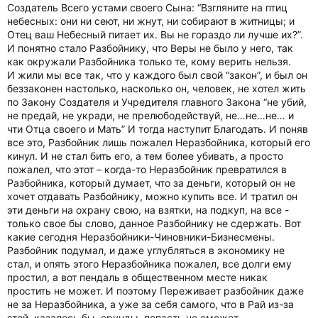
Создатель Всего устами своего Сына: “Взгляните на птиц
небесных: они ни сеют, ни жнут, ни собирают в житницы; и
Отец ваш Небесный питает их. Вы не гораздо ли лучше их?”.
И понятно стало Разбойнику, что Веры не было у него, так
как окружали Разбойника только те, кому верить нельзя.
И жили мы все так, что у каждого был свой “закон”, и был он
беззаконен настолько, насколько он, человек, не хотел жить
по Закону Создателя и Учредителя главного Закона “не убий,
не предай, не укради, не прелюбодействуй, не…не…не… и
чти Отца своего и Мать” И тогда наступит Благодать. И поняв
все это, Разбойник лишь пожалел Неразбойника, который его
кинул. И не стал бить его, а тем более убивать, а просто
пожалел, что этот – когда-то Неразбойник превратился в
Разбойника, который думает, что за деньги, который он не
хочет отдавать Разбойнику, можно купить все. И тратил он
эти деньги на охрану свою, на взятки, на подкуп, на все -
только свое бы слово, данное Разбойнику не сдержать. Вот
какие сегодня Неразбойники-Чиновники-Бизнесмены.
Разбойник подумал, и даже углубляться в экономику не
стал, и опять этого Неразбойника пожалел, все долги ему
простил, а вот пендаль в общественном месте никак
простить не может. И поэтому Переживает разбойник даже
не за Неразбойника, а уже за себя самого, что в Рай из-за
этой, казалось бы, ерунды, попасть не сможет.