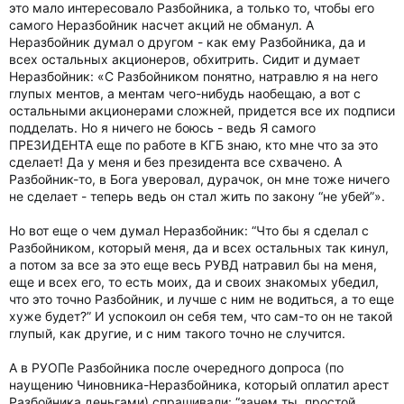
это мало интересовало Разбойника, а только то, чтобы его
самого Неразбойник насчет акций не обманул. А
Неразбойник думал о другом - как ему Разбойника, да и
всех остальных акционеров, обхитрить. Сидит и думает
Неразбойник: «С Разбойником понятно, натравлю я на него
глупых ментов, а ментам чего-нибудь наобещаю, а вот с
остальными акционерами сложней, придется все их подписи
подделать. Но я ничего не боюсь - ведь Я самого
ПРЕЗИДЕНТА еще по работе в КГБ знаю, кто мне что за это
сделает! Да у меня и без президента все схвачено. А
Разбойник-то, в Бога уверовал, дурачок, он мне тоже ничего
не сделает - теперь ведь он стал жить по закону “не убей”».
Но вот еще о чем думал Неразбойник: “Что бы я сделал с
Разбойником, который меня, да и всех остальных так кинул,
а потом за все за это еще весь РУВД натравил бы на меня,
еще и всех его, то есть моих, да и своих знакомых убедил,
что это точно Разбойник, и лучше с ним не водиться, а то еще
хуже будет?” И успокоил он себя тем, что сам-то он не такой
глупый, как другие, и с ним такого точно не случится.
А в РУОПе Разбойника после очередного допроса (по
наущению Чиновника-Неразбойника, который оплатил арест
Разбойника деньгами) спрашивали: “зачем ты, простой