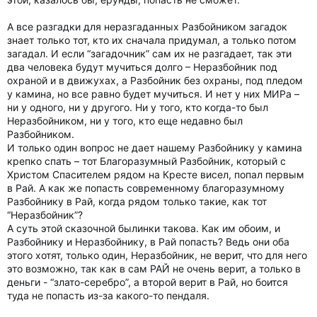
А все разгадки для неразгаданных Разбойником загадок
знает только тот, кто их сначала придумал, а только потом
загадал. И если “загадочник” сам их не разгадает, так эти
два человека будут мучиться долго – Неразбойник под
охраной и в движухах, а Разбойник без охраны, под пледом
у камина, но все равно будет мучиться. И нет у них МИРа –
ни у одного, ни у другого. Ни у того, кто когда-то был
Неразбойником, ни у того, кто еще недавно был
Разбойником.
И только один вопрос не дает нашему Разбойнику у камина
крепко спать – тот Благоразумный Разбойник, который с
Христом Спасителем рядом на Кресте висел, попал первым
в Рай. А как же попасть современному благоразумному
Разбойнику в Рай, когда рядом только такие, как тот
“Неразбойник”?
А суть этой сказочной былинки такова. Как им обоим, и
Разбойнику и Неразбойнику, в Рай попасть? Ведь они оба
этого хотят, только один, Неразбойник, не верит, что для него
это возможно, так как в сам РАЙ не очень верит, а только в
деньги - “злато-серебро”, а второй верит в Рай, но боится
туда не попасть из-за какого-то пендаля.