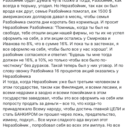
Разбойник будет думать чуть позже а тогда, Разбойник, как
всегда в тюрьму, угодил. Но Неразбойник, так как он был
вроде как друг, семье Разбойника помогал, аж 1500 $
американских долларов давал в месяц, чтобы семья
Разбойника смогла дни коротать без кормильца. И просит
Неразбойник Разбойника: “Помнишь, когда ты был на
свободе, тебе отошли акции нашей фирмы, но ты их не успел
оформить на себя, а эти акции остались у Смирнова и
Иванова по 8%, что в сумме 16%. И пока ты в застенках, я
все оформлю на себя, чтобы было все у нас хорошо”. И
разбойник согласился и ответил: “Будешь ты мне тогда
должен не 16%, а 10%, но только чтобы все было по-
честному” без дураков. Такой теперь был у них уговор. И по
слову-звонку Разбойника 16 процентов акций оказались у
Неразбойника
И тогда, когда Неразбойник уже был третьим человеком в
этом государстве, таком как Финляндия, и всеми лесами, и
всеми недрами а заодно и всеми помойками в этом
государстве заведовал, чтобы это все оформить на себя или
попросту продать за деньги – все то, что когда-то
принадлежало Всему народу, чтобы достичь главной ЦЕЛИ и
стать БАНКИРОМ он прошел через ложь, предательство,
измену, подкуп… Все муки сладкого ада вкусил этот
Неразбойник , попробовал себя во всех эти амплуа. Но все