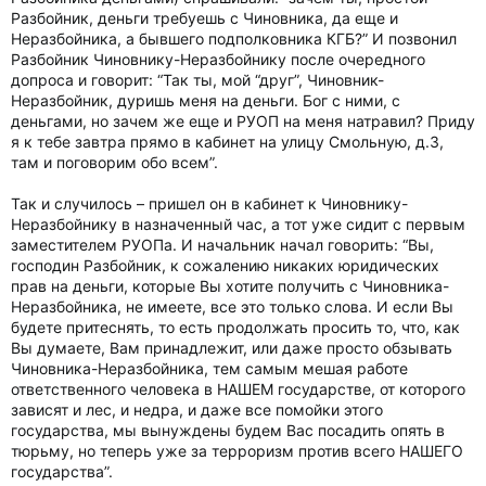
Разбойник, деньги требуешь с Чиновника, да еще и
Неразбойника, а бывшего подполковника КГБ?” И позвонил
Разбойник Чиновнику-Неразбойнику после очередного
допроса и говорит: “Так ты, мой “друг”, Чиновник-
Неразбойник, дуришь меня на деньги. Бог с ними, с
деньгами, но зачем же еще и РУОП на меня натравил? Приду
я к тебе завтра прямо в кабинет на улицу Смольную, д.3,
там и поговорим обо всем”.
Так и случилось – пришел он в кабинет к Чиновнику-
Неразбойнику в назначенный час, а тот уже сидит с первым
заместителем РУОПа. И начальник начал говорить: “Вы,
господин Разбойник, к сожалению никаких юридических
прав на деньги, которые Вы хотите получить с Чиновника-
Неразбойника, не имеете, все это только слова. И если Вы
будете притеснять, то есть продолжать просить то, что, как
Вы думаете, Вам принадлежит, или даже просто обзывать
Чиновника-Неразбойника, тем самым мешая работе
ответственного человека в НАШЕМ государстве, от которого
зависят и лес, и недра, и даже все помойки этого
государства, мы вынуждены будем Вас посадить опять в
тюрьму, но теперь уже за терроризм против всего НАШЕГО
государства”.