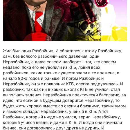
Жил был один Разбойник. И обратился к этому Разбойнику,
сам, без всякого разбойничьего давления, один
Неразбойник, а даже совсем наоборот – тот, кто совсем
недавно, пока его не уволили из КГБ, ловил всех
разбойников, какие только существовали в те времена, в
начало 90-х годов и раньше. И потом Разбойник и
Неразбойник, он же полковник КГБ, слегка подружились. И
разбойник, так как ни в каких школах КГБ не учился, стал
выполнять задания Неразбойника практически бесплатно, за
идею, что если он в будущем доверится Неразбойнику, то
будет жить хорошо вместе со своими близкими, таким умом
и языком обладал Неразбойник, ученый в КГБ. А тот
Разбойник, который нигде не учился, верил Неразбойнику,
который учился везде, и даже в КГБ. И когда они начинали
бизнес, они договорились друг друга не дурить. И