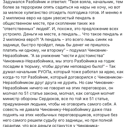
Задумался Разбойник и ответил: “Твоя взяла, начальник, тем
более за терроризм опять садиться на нары не хочу, но вот
за мелкое хулиганство отсидеть полгодика готов. И меняю я
2 миллиона евро на один увесистый пендель в
общественном месте, при скоплении таких же
“ответственных” людей”. И, похоже, это предложение всех
устроило. Деньги на месте, а пендаль… Что такое пендаль и
2 миллиона евро?! “А пендаль – это всего лишь синяк на
заднице, быстро пройдет, лишь бы денег не пришлось
платить ни одному, ни второму” – подумал Чиновник-
Неразбойник. “А за унижение “чести и достоинства”
Чиновника-Неразбойника, мы этого Разбойника на годик
посадим в тюрьму, чтобы другим неповадно было!” – Так
думал начальник РУОПа, который тоже работал за идею, как
когда-то тот Разбойник, который договорился с Чиновником-
Неразбойником друг друга не дурить. Но сам Чиновник-
Неразбойник ничего не говорил на этих переговорах, он
молчал по 51 статье закона, молчал, как сегодня молчит
министр обороны Сердюков, все по той же 51 статье,
придуманная людьми, чтобы не оговорить самого себя. А
совесть не давала Чиновнику-Неразбойнику даже глаз
поднять на этих необычных переговорщиков, которые без
него самого решили судьбу его задницы, но при полной
гарантии, что все деньги останутся у Чиновника-