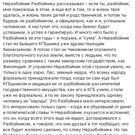
Неразбойник Разбойнику рассказывал – если ты, разбойник,
мне поможешь в этом, и еще вот в том, то и жизнь твоя
удалась, и жизнь твоих детей и родственников, и потом ты
будешь не разбойником, а официально, как и я, успешным
человеком. А наступит это, когда наш бизнес будет
успешным, а успех я гарантирую. И много чего было у
Разбойника за эти годы – и тюрьма, и “сума”. А Неразбойник
стал из бывшего КГБшника уже здравствующим
бизнесменом. А потом стал он Чиновником огромного
благополучного куска земли, вместе с людьми, что по
размеру сравнима с таким заморским государством, как
Финляндия. И управлял Неразбойник этой страной умело, но
только в одну харю. Лес, земные недра, что всему народу
формально принадлежали тогда, когда он сам еще был
КГБшником и защищал их от разбойников-расхитителей
государственного имущества, как его в КГБ учили, стали
уже не формально, а по их закону принадлежать одному
человеку из “народа”. Это Разбойника мало интересовало.
Его интересовало только одно – когда же обуревший от денег
и политической славы Ч-Неразбойник очухается и вспомнит,
что он, когда всего этого еще не видел, договаривался с
Разбойником, и говорил, что они друзья и тот пообещал, что
все будет железно сделано, по слову Неразбойника. Но так