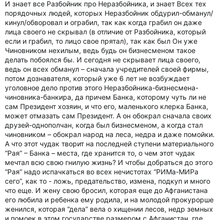
И знает все Разбойник про Неразбойника, и знает Всех тех
порядочных людей, которых Неразбойник обдурил-обманул/
кинул/обворовал и ограбил, так как когда грабил он даже
лица своего не скрывал (в отличие от Разбойника, который
если и грабил, то лицо свое прятал), так как был Он уже
Чиновником нехилым, ведь будь он бизнесменом такое
делать побоялся бы. И сегодня не скрывает лица своего,
ведь он всех обманул – сначала учредителей своей фирмы,
потом дознавателя, который уже 6 лет не возбуждает
уголовное дело против этого Неразбойника-бизнесмена-
чиновника-банкира, да причем Банка, которому чуть ли не
сам Президент хозяин, и что его, маленького клерка Банка,
может отмазать сам Президент. А он обокрал сначала своих
друзей-однополчан, когда был бизнесменом, а когда стал
чиновником – обокрал народ на леса, недра и даже помойки.
А что этот чудак творит на последней ступени материального
“Рая” – Банка – места, где хранится то, о чем этот чудак
мечтал всю свою гнилую жизнь? И чтобы добраться до этого
“Рая” надо испачкаться во всех нечистотах “РИМа-МИРа
сего”, как то - ложь, предательство, измена, подкуп и много
что еще. И жену свою бросил, которая еще до Афганистана
его любила и ребенка ему родила, и на молодой прокурорше
женился, которая “дела” вела о хищении лесов, недр земных
и помоек в этом государстве размером с Афганистан, где