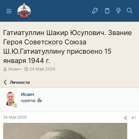
Гатиатуллин Шакир Юсупович. Звание
Героя Советского Союза
Ш.Ю.Гатиатуллину присвоено 15
января 1944 г.
А
Д
Исаич
24 Май 2026
в
а
т
т
Личности
о
а
р
н
Исаич
т
а
куратор
е
ч
м
а
ы
л
24 Май 2026
#1
а