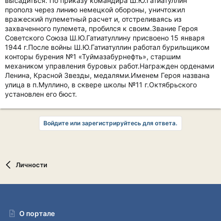
высадиться. По приказу командира Ш.Ю.Гатиатуллин
прополз через линию немецкой обороны, уничтожил
вражеский пулеметный расчет и, отстреливаясь из
захваченного пулемета, пробился к своим.Звание Героя
Советского Союза Ш.Ю.Гатиатуллину присвоено 15 января
1944 г.После войны Ш.Ю.Гатиатуллин работал бурильщиком
конторы бурения №1 «Туймазабурнефть», старшим
механиком управления буровых работ.Награжден орденами
Ленина, Красной Звезды, медалями.Именем Героя названа
улица в п.Муллино, в сквере школы №11 г.Октябрьского
установлен его бюст.
Войдите или зарегистрируйтесь для ответа.
Личности
О портале