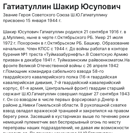
Гатиатуллин Шакир Юсупович
Звание Героя Советского Союза Ш.Ю.Гатиатуллину
присвоено 15 января 1944 г.
Шакир Юсупович Гатиатуллин родился 21 сентября 1916 г. в
д.Муллино, ныне в черте г.Октябрьского РБ. Умер 21 июля
1972 г. Похоронен в г.Октябрьском РБ. Башкир. Образование
начальное. Член КПСС с 1944 г. До войны работал в конторе
бурения №1 треста «Туймазабурнефть».В Советскую Армию
призван в декабре 1941 г. Туймазинским райвоенкоматом.На
фронте Великой Отечественной войны с 26 апреля 1942
г.Помощник командира сабельного взвода 58-го
гвардейского кавалерийского полка (16-я гвардейская
кавалерийская дивизия, 7-й гвардейский кавалерийский
корпус, 61-я армия, Центральный фронт) гвардии старший
сержант Ш.Ю.Гатиатуллин совершил подвиг 27 сентября 1943
г. Он со взводом в числе первых форсировал р.Днепр в
районе д.Нивки Гомельской области. В рукопашной схватке
взвод овладел вражеской траншеей и закрепился на правом
берегу реки. Засевший в кустарниках выше по течению реки
немецкий пулеметчик вел беспрерывный огонь по месту
переправы наших подразделений, не давая им возможности