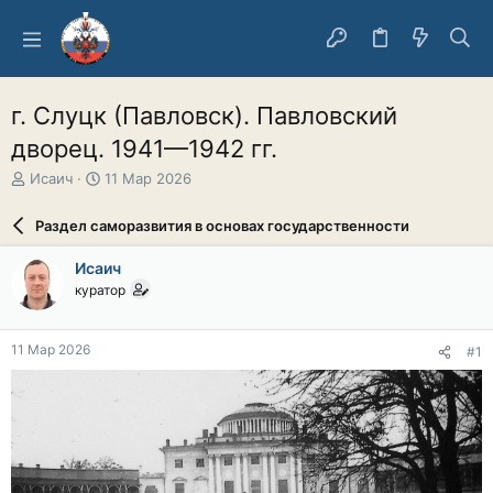
г. Слуцк (Павловск). Павловский
дворец. 1941—1942 гг.
А
Д
Исаич
11 Мар 2026
в
а
т
т
Раздел саморазвития в основах государственности
о
а
р
н
Исаич
т
а
куратор
е
ч
м
а
ы
л
11 Мар 2026
#1
а