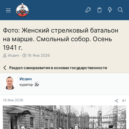
Фото: Женский стрелковый батальон
на марше. Смольный собор. Осень
1941 г.
А
Д
Исаич
16 Янв 2026
в
а
т
т
Раздел саморазвития в основах государственности
о
а
р
н
Исаич
т
а
куратор
е
ч
м
а
ы
л
16 Янв 2026
#1
а