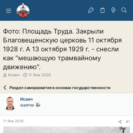
Фото: Площадь Труда. Закрыли
Благовещенскую церковь 11 октября
1928 г. А 13 октября 1929 г. - снесли
как "мешающую трамвайному
движению".
А
Д
Исаич
11 Янв 2026
в
а
т
т
Раздел саморазвития в основах государственности
о
а
р
н
Исаич
т
а
куратор
е
ч
м
а
ы
л
11 Янв 2026
#1
а