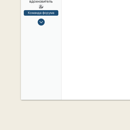
вдохновитель
Команда форума
14 Сен 2019
93
3
8
61
Россия, Санкт-Петербург
www.youtube.com