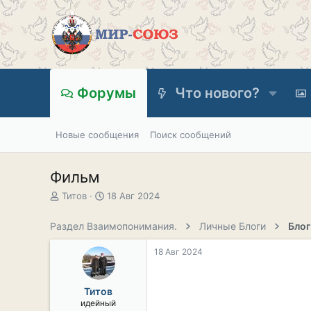
Форумы
Что нового?
Новые сообщения
Поиск сообщений
Фильм
А
Д
Титов
18 Авг 2024
в
а
т
т
Раздел Взаимопонимания.
Личные Блоги
Блог
о
а
р
н
18 Авг 2024
т
а
е
ч
м
а
Титов
ы
л
идейный
а