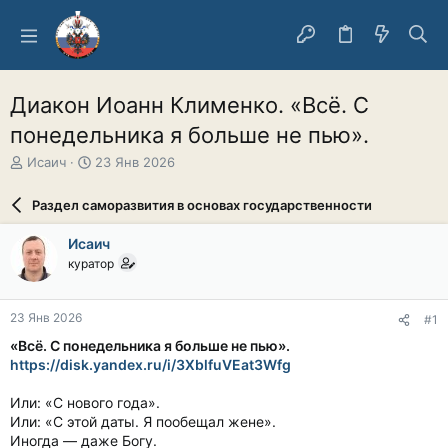
Диакон Иоанн Клименко. «Всё. С
понедельника я больше не пью».
А
Д
Исаич
23 Янв 2026
в
а
т
т
Раздел саморазвития в основах государственности
о
а
р
н
Исаич
т
а
куратор
е
ч
м
а
ы
л
23 Янв 2026
#1
а
«Всё. С понедельника я больше не пью».
https://disk.yandex.ru/i/3XblfuVEat3Wfg
Или: «С нового года».
Или: «С этой даты. Я пообещал жене».
Иногда — даже Богу.