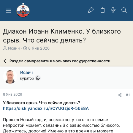
Диакон Иоанн Клименко. У близкого
срыв. Что сейчас делать?
А
Д
Исаич
8 Янв 2026
в
а
т
т
Раздел саморазвития в основах государственности
о
а
р
н
Исаич
т
а
куратор
е
ч
м
а
ы
л
8 Янв 2026
#1
а
У близкого срыв. Что сейчас
делать?
https://disk.yandex.ru/i/CYUGzjsR-5bE8A
Прошел Новый год, и, возможно, у кого-то в семье
непростой момент, связанный с зависимостью близкого.
Держитесь, дорогие! Именно в это время вы можете