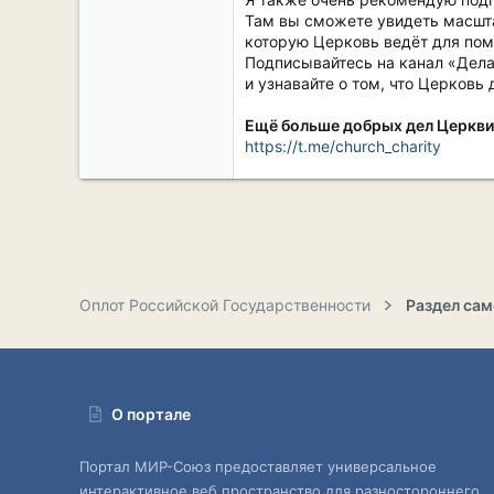
Там вы сможете увидеть масшта
которую Церковь ведёт для по
Подписывайтесь на канал «Дел
и узнавайте о том, что Церковь
Ещё больше добрых дел Церкви
https://t.me/church_charity
Оплот Российской Государственности
О портале
Портал МИР-Союз предоставляет универсальное
интерактивное веб пространство для разностороннего