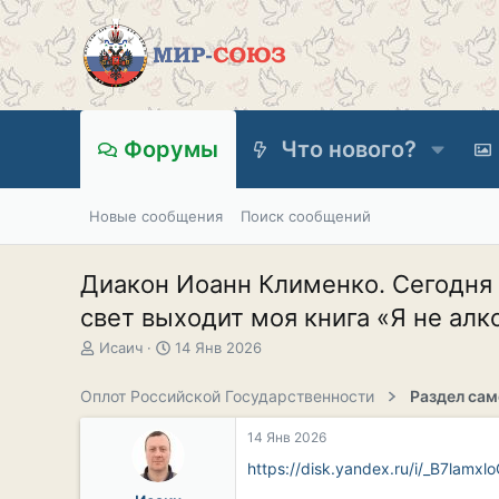
Форумы
Что нового?
Новые сообщения
Поиск сообщений
Диакон Иоанн Клименко. Сегодня 
свет выходит моя книга «Я не алк
А
Д
Исаич
14 Янв 2026
в
а
т
т
Оплот Российской Государственности
о
а
р
н
14 Янв 2026
т
а
е
ч
https://disk.yandex.ru/i/_B7lamxl
м
а