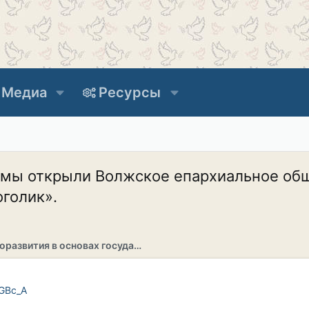
Медиа
Ресурсы
мы открыли Волжское епархиальное обще
оголик».
Раздел саморазвития в основах государственности
oGBc_A