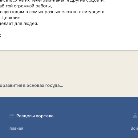
б той огромной работы,
мощи людям в самых разных сложных ситуациях.
а Церкви»
 делает для людей.
:
Раздел саморазвития в основах государственности
Разделы портала
Главная
Вой