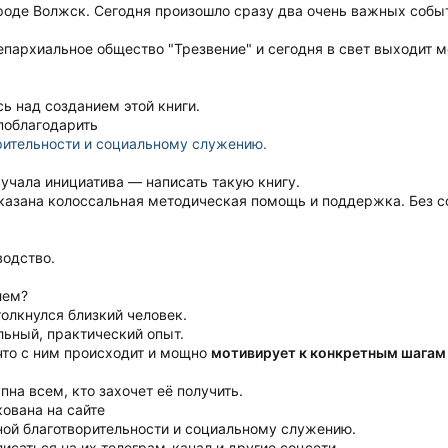
ороде Волжск. Сегодня произошло сразу два очень важных собы
пархиальное общество "Трезвение" и сегодня в свет выходит м
ь над созданием этой книги.
 поблагодарить
рительности и социальному служению.
учала инициатива — написать такую книгу.
казана колоссальная методическая помощь и поддержка. Без со
водство.
лем?
столкнулся близкий человек.
льный, практический опыт.
 что с ним происходит и мощно
мотивирует к конкретным шагам
пна всем, кто захочет её получить.
ована на сайте
ной благотворительности и социальному служению.
исаться на их телеграм-канал и другие соцсети.