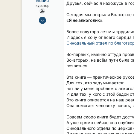
Исаич
ы
л
Друзья, сейчас я нахожусь в г
куратор
а
Сегодня мы открыли Волжское е
15 Сен 2019
«Я не алкоголик»
.
2,134
Более полутора лет мы трудилис
17
И здесь я хочу от всего сердца
38
Синодальный отдел по благотво
54
Во-первых, именно оттуда прозв
СПб. Центр.
Во-вторых, на всём пути была о
появиться.
Эта книга — практическое руко
Для тех, кто задумывается:
нет ли у меня проблем с алкого
И для тех, у кого с этой бедой 
Это книга опирается на наш реа
Она помогает человеку понять,
Совсем скоро книга будет досту
А уже прямо сейчас она опублик
Синодального отдела по церков
Я также очень рекомендую подп