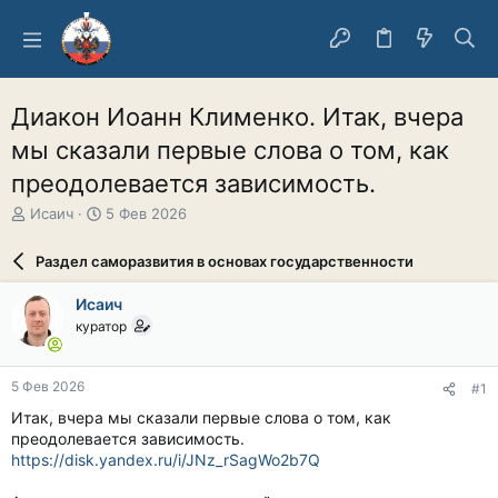
Диакон Иоанн Клименко. Итак, вчера
мы сказали первые слова о том, как
преодолевается зависимость.
А
Д
Исаич
5 Фев 2026
в
а
т
т
Раздел саморазвития в основах государственности
о
а
р
н
Исаич
т
а
куратор
е
ч
м
а
ы
л
5 Фев 2026
#1
а
Итак, вчера мы сказали первые слова о том, как
преодолевается зависимость.
https://disk.yandex.ru/i/JNz_rSagWo2b7Q