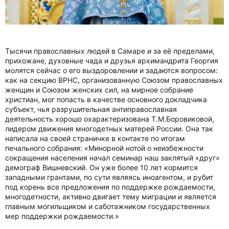
Тысячи православных людей в Самаре и за её пределами,
прихожане, духовные чада и друзья архимандрита Георгия
молятся сейчас о его выздоровлении и задаются вопросом:
как на секцию ВРНС, организованную Союзом православных
женщин и Союзом женских сил, на мирное собрание
христиан, мог попасть в качестве основного докладчика
субъект, чья разрушительная антиправославная
деятельность хорошо охарактеризована Т.М.Боровиковой,
лидером движения многодетных матерей России. Она так
написала на своей страничке в контакте по итогам
печального собрания: «Минорной нотой о неизбежности
сокращения населения начал семинар наш заклятый «друг»
демограф Вишневский. Он уже более 10 лет кормится
западными грантами, по сути являясь иноагентом, и рубит
под корень все предложения по поддержке рождаемости,
многодетности, активно двигает тему миграции и является
главным могильщиком и саботажником государственных
мер поддержки рождаемости.»