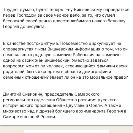
Трудно, думаю, будет теперь г-ну Вишневскому оправдаться
перед Господом за своё чёрное дело, за то, что сумел
бесовской своей речью довести любимого нашего батюшку
Георгия до инсульта.
В качестве постскриптума. Повсеместно циркулирует не
опровергнутая г-ном Вишневским информация о том, что он
поменял свою родовую фамилию Рабинович на фамилию
одной из своих жён Вишневский. Уместно задаться
вопросом: может ли человек, стесняющийся фамилии своих
родителей, быть экспертом в области демографии и
семейных отношений? Имеет ли он на это моральное право?
Дмитрий Сивиркин, председатель Самарского
регионального отделения Общества развития русского
исторического просвещения «Двуглавый Орёл». А также
множество чад и друзей болящего архимандрита Георгия в
Самаре и во всей России.