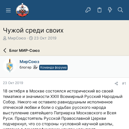
Чужой среди своих
А
Д
МирСоюз
23 Окт 2019
в
а
т
т
Блог МИР-Союз
о
а
р
н
МирСоюз
т
а
блогер
Команда форума
е
ч
м
а
ы
л
23 Окт 2019
#1
а
18 октября в Москве состоялся исторический во своей
тематике и значимости ХХIII Всемирный Русский Народный
Собор. Никого не оставило равнодушным исполненное
отеческой любви и боли о судьбах русского народа
выступление святейшего Патриарха Московского и Всея
Руси. Предстоятель Русской Православной Церкви
подчеркнул, что со стороны «условной научной школы,