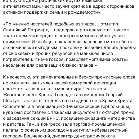
которую в демографических кругах называют
антинаталистами, часто звучит критика в адрес сторонников
активной поддержки семьи и рождаемости».
«По мнению носителей подобных взглядов, – отметил
Святейший Патриарх, – поддержка рождаемости – пустая
трата времени и средств, которым можно найти лучшее
применение. И вообще, сокращение населения может быть
экономически выгодным, поскольку позволит делить доходы
от сырьевых и прочих ресурсов на меньшее число
потребителей. Иначе говоря, позволяет «оптимизировать»
население для реализации бизнес-планов.»
К несчастью, эти замечательные и бескомпромиссные слова
не смог услышать член нашей самарской делегации
настоятель заволжского монастыря Честнаго и
Животворящего Креста Господня архимандрит Георгий
Шестун. Так как в тот день он находился не в Храме Христа
Спасителя, а в реанимации 23-й московской горбольницы,
куда был доставлен с тяжёлым инсультом 17 октября прямо
с заседания секции ВРНС, посвященной защите материнства
и детства. Там, в конгресс-зале торгово-промышленной
палаты, с основным докладом выступил небезызвестный
господин Вишневский, директор демографического