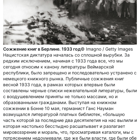
Сожжение книг в Берлине. 1933 год
© Imagno / Getty Images
Нацистская диктатура началась со сплошной вырубки. За
редким исключением, начиная с 1933 года все, что мы
сегодня относим к канону литературы Веймарской
республики, было запрещено и последовательно устранено с
немецкого книжного рынка. Публичные сожжения книг
весной 1933 года, в рамках которых впервые были
составлены черные списки нежелательной литературы, были
с воодушевлением приняты не только массами, но и
образованными гражданами. Выступая на книжном
сожжении в Бонне 10 мая, германист Ганс Науман
возмущался литературой платных библиотек, «большую
часть которой за последние два десятилетия на нас вылили и
которая настолько бесстыдно расшатывает и разлагает
мировоззрение и мораль, что, просматривая каталоги, мы с
потрясением недоумевали, где же были власти, где были обе