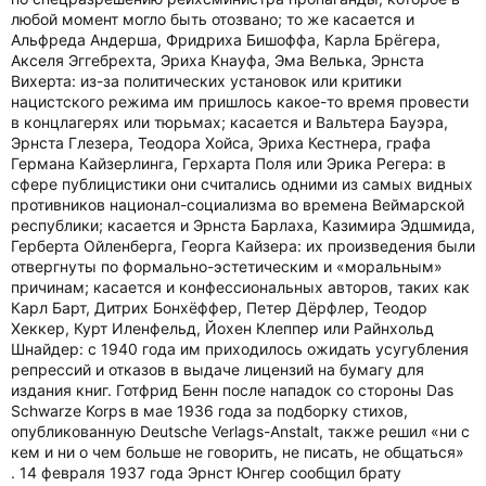
любой момент могло быть отозвано; то же касается и
Альфреда Андерша, Фридриха Бишоффа, Карла Брёгера,
Акселя Эггебрехта, Эриха Кнауфа, Эма Велька, Эрнста
Вихерта: из-за политических установок или критики
нацистского режима им пришлось какое-то время провести
в концлагерях или тюрьмах; касается и Вальтера Бауэра,
Эрнста Глезера, Теодора Хойса, Эриха Кестнера, графа
Германа Кайзерлинга, Герхарта Поля или Эрика Регера: в
сфере публицистики они считались одними из самых видных
противников национал-социализма во времена Веймарской
республики; касается и Эрнста Барлаха, Казимира Эдшмида,
Герберта Ойленберга, Георга Кайзера: их произведения были
отвергнуты по формально-эстетическим и «моральным»
причинам; касается и конфессиональных авторов, таких как
Карл Барт, Дитрих Бонхёффер, Петер Дёрфлер, Теодор
Хеккер, Курт Иленфельд, Йохен Клеппер или Райнхольд
Шнайдер: с 1940 года им приходилось ожидать усугубления
репрессий и отказов в выдаче лицензий на бумагу для
издания книг. Готфрид Бенн после нападок со стороны Das
Schwarze Korps в мае 1936 года за подборку стихов,
опубликованную Deutsche Verlags-Anstalt, также решил «ни с
кем и ни о чем больше не говорить, не писать, не общаться»
. 14 февраля 1937 года Эрнст Юнгер сообщил брату