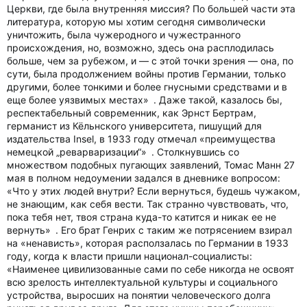
Церкви, где была внутренняя миссия? По большей части эта
литература, которую мы хотим сегодня символически
уничтожить, была чужеродного и чужестранного
происхождения, но, возможно, здесь она расплодилась
больше, чем за рубежом, и — с этой точки зрения — она, по
сути, была продолжением войны против Германии, только
другими, более тонкими и более гнусными средствами и в
еще более уязвимых местах» . Даже такой, казалось бы,
респектабельный современник, как Эрнст Бертрам,
германист из Кёльнского университета, пишущий для
издательства Insel, в 1933 году отмечал «преимущества
немецкой „реварваризации“» . Столкнувшись со
множеством подобных пугающих заявлений, Томас Манн 27
мая в полном недоумении задался в дневнике вопросом:
«Что у этих людей внутри? Если вернуться, будешь чужаком,
не знающим, как себя вести. Так странно чувствовать, что,
пока тебя нет, твоя страна куда-то катится и никак ее не
вернуть» . Его брат Генрих с таким же потрясением взирал
на «ненависть», которая расползалась по Германии в 1933
году, когда к власти пришли национал-социалисты:
«Наименее цивилизованные сами по себе никогда не освоят
всю зрелость интеллектуальной культуры и социального
устройства, выросших на понятии человеческого долга