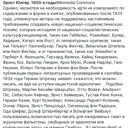
Эрнст Юнгер. 1920-е годы
Wikimedia Commons
Однако, несмотря на необходимость идти на компромисс по
содержанию и форме в книгах, опубликованных после 1933
года, упомянутые авторы не поддавались настойчивым
требованиям создавать новую национал-социалистическую
поэзию, которые исходили от национал-социалистических
культурфункционеров, таких как Геббельс, Розенберг, Булер,
Хедерих, Хэгерт или Йост, от литературных критиков, таких
как Гельмут Лангенбухер, Пауль Фехтер, Вильгельм Штапель
или Уилл Феспер, и от германистов, таких как Элизабет и
Герберт А. Френцель, Герхард Фрикке, Хайнц Киндерман,
Франц Кох, Вальтер Линден, Арно Муло, Йозеф Надлер, Ганс
Науман, Юлиус Петерзен и Бенно фон Визе. После
публикации первых литературных произведений в сентябре
1934 года Герман Штрезау заявил: «кажется, что можно
писать, не идя на уступки нацистской идеологии» . Подобно
Штрезау, Мартин Бехайм-Шварцбах, Отто Флаке, Альбрехт
Гёс, Себастьян Хафнер, Эрнст Хаймеран, Густав Рене Хокке,
Герман Казак, Курт Кузенберг, Александр Лернет-Холениа,
Оскар Лёрке, Эрнст Пенцольдт, Сигизмунд фон Радецки,
Ода Шефер, Дольф Штернбергер и Вольфганг Вайраух
пользовались возможностью писать для ежедневных газет и
журналов фельетоны, свободные от идеологии или
критикующие эпоху «в манере Свифта» . В Lektoren-Brief от