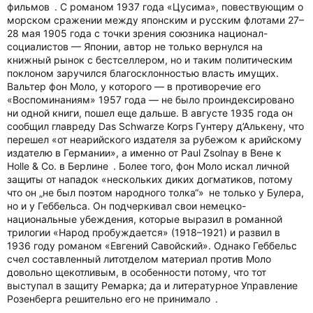
фильмов . С романом 1937 года «Цусима», повествующим о
морском сражении между японским и русским флотами 27–
28 мая 1905 года с точки зрения союзника национал-
социалистов — Японии, автор не только вернулся на
книжный рынок с бестселлером, но и таким политическим
поклоном заручился благосклонностью власть имущих.
Вальтер фон Моло, у которого — в противоречие его
«Воспоминаниям» 1957 года — не было проиндексировано
ни одной книги, пошел еще дальше. В августе 1935 года он
сообщил главреду Das Schwarze Korps Гунтеру д’Алькену, что
перешел «от неарийского издателя за рубежом к арийскому
издателю в Германии», а именно от Paul Zsolnay в Вене к
Holle & Co. в Берлине . Более того, фон Моло искал личной
защиты от нападок «нескольких диких догматиков, потому
что он „не был поэтом народного толка“» не только у Булера,
но и у Геббельса. Он подчеркивал свои немецко-
национальные убеждения, которые выразил в романной
трилогии «Народ пробуждается» (1918–1921) и развил в
1936 году романом «Евгений Савойский». Однако Геббельс
счел составленный литотделом материал против Моло
довольно щекотливым, в особенности потому, что тот
выступал в защиту Ремарка; да и литературное Управление
Розенберга решительно его не принимало .