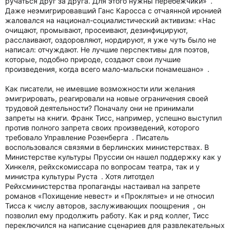
ручаться друг за друга. Для этого нужны перебежчики» .
Даже неэмигрировавший Ганс Каросса с отчаянной иронией
жаловался на национал-социалистический активизм: «Нас
очищают, промывают, просеивают, дезинфицируют,
расслаивают, оздоровляют, нордируют, я уже чуть было не
написал: отчуждают. Не лучшие перспективы для поэтов,
которые, подобно природе, создают свои лучшие
произведения, когда всего мало-мальски понамешано» .
Как писатели, не имевшие возможности или желания
эмигрировать, реагировали на новые ограничения своей
трудовой деятельности? Поначалу они не принимали
запреты на книги. Франк Тисс, например, успешно выступил
против полного запрета своих произведений, которого
требовало Управление Розенберга . Писатель
воспользовался связями в берлинских министерствах. В
Министерстве культуры Пруссии он нашел поддержку как у
Хинкеля, рейхскомиссара по вопросам театра, так и у
министра культуры Руста . Хотя литотдел
Рейхсминистерства пропаганды настаивал на запрете
романов «Похищение невест» и «Проклятые» и не относил
Тисса к числу авторов, заслуживающих поощрения , он
позволил ему продолжить работу. Как и ряд коллег, Тисс
переключился на написание сценариев для развлекательных