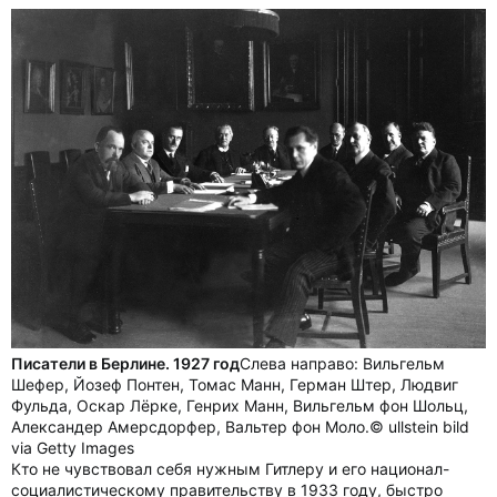
Писатели в Берлине. 1927 год
Слева направо: Вильгельм
Шефер, Йозеф Понтен, Томас Манн, Герман Штер, Людвиг
Фульда, Оскар Лёрке, Генрих Манн, Вильгельм фон Шольц,
Александер Амерсдорфер, Вальтер фон Моло.© ullstein bild
via Getty Images
Кто не чувствовал себя нужным Гитлеру и его национал-
социалистическому правительству в 1933 году, быстро