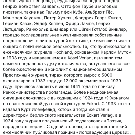
Леман, Эрнст Пенцольдт, Рудольф Александер Шрёдер,
Генрих Вольфганг Зайдель, Отто фон Таубе и молодые
писатели, такие как Гельмут фон Кубе, Альбрехт Гёс,
Манфред Хаусман, Петер Хухель, Фридрих Георг Юнгер,
Герман Казак, Эдлеф Кёппен, Фридо Лампе, Генрих
Лютцелер, Райнхольд Шнайдер или Ойген Готтлоб Винклер,
гораздо последовательнее культивировали собственные
представления о литературной эстетике, не имевшие ничего
общего с политической реальностью. Те, кто публиковался в
ежемесячном журнале Hochland, основанном Карлом Мутом
в 1903 году и издававшемся в Kösel Verlag, изъявили тем
самым преданность духу католичества, вступавшего во все
более ожесточенный конфликт с национал-социализмом .
Престижный журнал, тираж которого вырос с 5000
экземпляров в 1933 году до 12 000 экземпляров к 1939
году, пришлось закрыть в июне 1941 года по приказу
Рейхсминистерства пропаганды. Более неоднозначная
ситуация сложилась с выходившим с 1924 года «Журналом
по евангелической духовной культуре» Eckart. С 1933-го его
издавал Курт Иленфельд, который тогда же стал и
директором берлинского издательства Eckart Verlag, а в
1934 году журнал получил новый подзаголовок «Поэзия,
народность, вера» . С одной стороны, этот протестантский
ежемесячник публиковал позиции «Исповедующей церкви»,