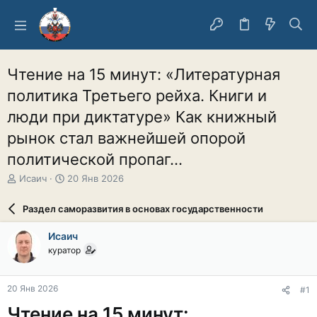
Чтение на 15 минут: «Литературная
политика Третьего рейха. Книги и
люди при диктатуре» Как книжный
рынок стал важнейшей опорой
политической пропаг...
А
Д
Исаич
20 Янв 2026
в
а
т
т
Раздел саморазвития в основах государственности
о
а
р
н
Исаич
т
а
куратор
е
ч
м
а
ы
л
20 Янв 2026
#1
а
Чтение на 15 минут: