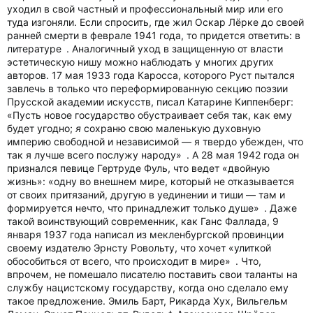
уходил в свой частный и профессиональный мир или его
туда изгоняли. Если спросить, где жил Оскар Лёрке до своей
ранней смерти в феврале 1941 года, то придется ответить: в
литературе . Аналогичный уход в защищенную от власти
эстетическую нишу можно наблюдать у многих других
авторов. 17 мая 1933 года Каросса, которого Руст пытался
завлечь в только что переформированную секцию поэзии
Прусской академии искусств, писал Катарине Киппенберг:
«Пусть новое государство обустраивает себя так, как ему
будет угодно;
я
сохраню свою маленькую духовную
империю свободной и независимой — я твердо убежден, что
так я лучше всего послужу народу» . А 28 мая 1942 года он
признался певице Гертруде Фуль, что ведет «двойную
жизнь»: «одну во внешнем мире, который не отказывается
от своих притязаний, другую в уединении и тиши — там и
формируется нечто, что принадлежит только душе» . Даже
такой воинствующий современник, как Ганс Фаллада, 9
января 1937 года написал из мекленбургской провинции
своему издателю Эрнсту Ровольту, что хочет «улиткой
обособиться от всего, что происходит в мире» . Что,
впрочем, не помешало писателю поставить свои таланты на
службу нацистскому государству, когда оно сделало ему
такое предложение. Эмиль Барт, Рикарда Хух, Вильгельм