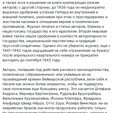
а также эссе и рецензии на книги критикующих режим
авторов; с другой стороны, до 1939 года он неоднократно
выражал одобрение успехам Гитлера во внутренней и
внешней политике, умалчивая при этом о преследованиях и
жестоком насилии в отношении евреев и политических
противников. Журнал печатал и статьи авторов, близких к
нацистскому государству и его идеологии. Вторая мировая
война также нашла одобрение в контексте авторитарности
государства, национальной перспективы и традиций
прусской солдатчины. Однако это не уберегло журнал, еще с
1941–1942 годов ощущавший на себе ограничения на бумагу:
после апрельского квартального номера он прекратил
выходить до сентября 1943 года.
Авторы, попавшие под действие расового законодательства,
политически «обремененные» или уязвимые из-за
произведений времен Веймарской республики, вели себя и
писали как можно более незаметно, чтобы не подвергать
свое положение еще большему риску. Это касается Штефана
Андреса, Вернера Бергенгрюна, Рудольфа Брунграбера,
Вильгельма Хаузенштайна, Йохена Клеппера, Фридриха
Альфреда Шмид-Нёрра, Отто Зура, Йозефа Винклера: из-за
неарийских браков они могли продолжать работать только
по спецразрешению рейхсминистра пропаганды, которое в