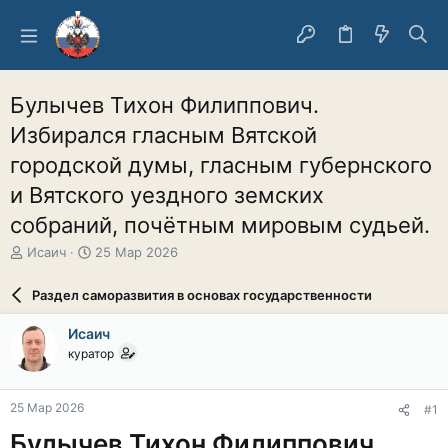
Булычев Тихон Филиппович.
Избирался гласным Вятской
городской думы, гласным губернского
и Вятского уездного земских
собраний, почётным мировым судьей.
А
Д
Исаич
25 Мар 2026
в
а
т
т
Раздел саморазвития в основах государственности
о
а
р
н
Исаич
т
а
куратор
е
ч
м
а
ы
л
25 Мар 2026
#1
а
Булычев Тихон Филиппович