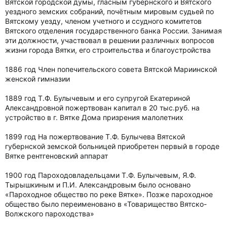
Вятской городской думы, гласным губернского и Вятского
уездного земских собраний, почётным мировым судьей по
Вятскому уезду, членом учетного и ссудного комитетов
Вятского отделения государственного банка России. Занимая
эти должности, участвовал в решении различных вопросов
жизни города Вятки, его строительства и благоустройства
1886 год Член попечительского совета Вятской Мариинской
женской гимназии
1889 год Т.Ф. Булычевым и его супругой Екатериной
Александровной пожертвован капитал в 20 тыс.руб. на
устройство в г. Вятке Дома призрения малолетних
1899 год На пожертвование Т.Ф. Булычева Вятской
губернской земской больницей приобретен первый в городе
Вятке рентгеновский аппарат
1900 год Пароходовладельцами Т.Ф. Булычевым, Я.Ф.
Тырышкиным и П.И. Александровым было основано
«Пароходное общество по реке Вятке». Позже пароходное
общество было переименовано в «Товарищество Вятско-
Волжского пароходства»