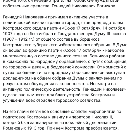
Кроме того, он нередко тратил на городские нужды свои
собственные средства. Геннадий Николаевич Ботников.
Геннадий Николаевич принимал активное участие в
политической жизни страны и города, став председателем
Костромского отдела партии «Союз 17 октября». 14 октября
1907 года он был избран в Государственную Думу III созыва
(1907 – 1912 гг.) от общего состава выборщиков
Костромского губернского избирательного собрания. В Думе
он вошел во фракцию партии «Союз 17 октября» - наиболее
многочисленную составе данного созыва. Ботников работал
в комиссиях по народному образованию, о путях сообщения,
по городским делам, в бюджетной комиссии. От комиссий о
путях сообщения и по народному образованию он выступал
докладчиком на общем собрании Думы с заключением по
результатам обсуждения законопроектов. Несмотря на
активную политическую деятельность, Геннадий Николаевич
сделал очень многое для благоустройства Костромы и
улучшения всех отраслей городского хозяйства.
На его плечи легли все основные хлопоты мероприятий по
подготовке Костромы к визиту императора Николая II,
который был запланирован на юбилейный для династии
Романовых 1913 год. При нем Кострома преображается.