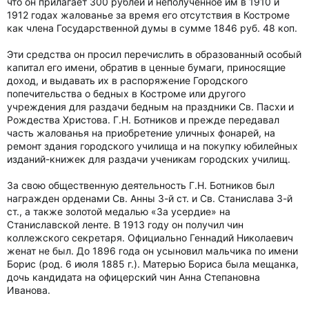
что он прилагает 300 рублей и неполученное им в 1910 и
1912 годах жалованье за время его отсутствия в Костроме
как члена Государственной думы в сумме 1846 руб. 48 коп.
Эти средства он просил перечислить в образованный особый
капитал его имени, обратив в ценные бумаги, приносящие
доход, и выдавать их в распоряжение Городского
попечительства о бедных в Костроме или другого
учреждения для раздачи бедным на праздники Св. Пасхи и
Рождества Христова. Г.Н. Ботников и прежде передавал
часть жалованья на приобретение уличных фонарей, на
ремонт здания городского училища и на покупку юбилейных
изданий-книжек для раздачи ученикам городских училищ.
За свою общественную деятельность Г.Н. Ботников был
награжден орденами Св. Анны 3-й ст. и Св. Станислава 3-й
ст., а также золотой медалью «За усердие» на
Станиславской ленте. В 1913 году он получил чин
коллежского секретаря. Официально Геннадий Николаевич
женат не был. До 1896 года он усыновил мальчика по имени
Борис (род. 6 июля 1885 г.). Матерью Бориса была мещанка,
дочь кандидата на офицерский чин Анна Степановна
Иванова.