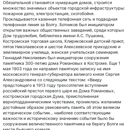
Обязательной становится нумерация домов, строится
множество значимых объектов городской инфраструктуры:
пожарное депо, электростанция, скотобойня.
Прокладывается казенная телефонная сеть и подводная
телефонная линия за Волгу. Ботников был инициатором
открытия важных общественных заведений, среди которых
Дом трудолюбия, библиотека имени А.С. Пушкина,
Костромская торговая школа, Клириковский детский приют,
пятое Николаевское и шестое Алексеевское приходские и
землемерное училища, женская учительская семинария.
Геннадий Николаевич был инициатором сооружения
памятника 300-летию дома Романовых в Костроме. Еще 1
мая 1903 года он направил памятную записку на имя
московского генерал-губернатора великого князя Сергея
Александровича со следующим текстом: «Ввиду
предстоящего в 1913 году трехсотлетия вступления
российский престол первого царя из Дома Романовых,
костромская городская Дума, преисполненная
верноподданническими чувствами, прониклась желанием
достойным образом увековечить память об этом великом
историческом событии… наиболее соответствующим
важности и историческому значению события было бы
сооружение величественного памятника на берегу Волги на
месте бывшего кремля.