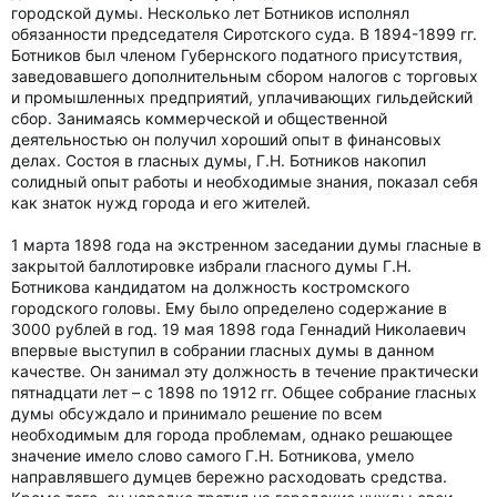
городской думы. Несколько лет Ботников исполнял
обязанности председателя Сиротского суда. В 1894-1899 гг.
Ботников был членом Губернского податного присутствия,
заведовавшего дополнительным сбором налогов с торговых
и промышленных предприятий, уплачивающих гильдейский
сбор. Занимаясь коммерческой и общественной
деятельностью он получил хороший опыт в финансовых
делах. Состоя в гласных думы, Г.Н. Ботников накопил
солидный опыт работы и необходимые знания, показал себя
как знаток нужд города и его жителей.
1 марта 1898 года на экстренном заседании думы гласные в
закрытой баллотировке избрали гласного думы Г.Н.
Ботникова кандидатом на должность костромского
городского головы. Ему было определено содержание в
3000 рублей в год. 19 мая 1898 года Геннадий Николаевич
впервые выступил в собрании гласных думы в данном
качестве. Он занимал эту должность в течение практически
пятнадцати лет – с 1898 по 1912 гг. Общее собрание гласных
думы обсуждало и принимало решение по всем
необходимым для города проблемам, однако решающее
значение имело слово самого Г.Н. Ботникова, умело
направлявшего думцев бережно расходовать средства.