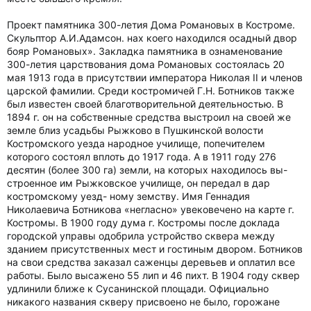
Проект памятника 300-летия Дома Романовых в Костроме.
Скульптор А.И.Адамсон. нах коего находился осадный двор
бояр Романовых». Закладка памятника в ознаменование
300-летия царствования дома Романовых состоялась 20
мая 1913 года в присутствии императора Николая II и членов
царской фамилии. Среди костромичей Г.Н. Ботников также
был известен своей благотворительной деятельностью. В
1894 г. он на собственные средства выстроил на своей же
земле близ усадьбы Рыжково в Пушкинской волости
Костромского уезда народное училище, попечителем
которого состоял вплоть до 1917 года. А в 1911 году 276
десятин (более 300 га) земли, на которых находилось вы-
строенное им Рыжковское училище, он передал в дар
костромскому уезд- ному земству. Имя Геннадия
Николаевича Ботникова «негласно» увековечено на карте г.
Костромы. В 1900 году дума г. Костромы после доклада
городской управы одобрила устройство сквера между
зданием присутственных мест и гостиным двором. Ботников
на свои средства заказал саженцы деревьев и оплатил все
работы. Было высажено 55 лип и 46 пихт. В 1904 году сквер
удлинили ближе к Сусанинской площади. Официально
никакого названия скверу присвоено не было, горожане