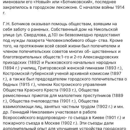
именовали его «Новый» или «Ботниковский», последнее
закрепилось в городском лексиконе. С началом войны 1914
г.
Г.Н. Ботников оказывал помощь обществам, взявшим на
себя заботу о раненых. Собственный дом на Никольской
улице (ул. Свердлова, д.10) он безвозмездно предоставил
под нужды лазарета Человеколюбивого обще- ства. Кроме
того, на протяжении всей своей жизни был попечителем и
членом попечительских советов многих об- щественных и
благотворительных обществ:1-го и 2-го Александровских
приходских (1892) и Рыжковского начальных народных
(1894 г.) училищ, Григоровской женской гимназии (1893 г.),
Костромской губернской ученой архивной комиссии (1897
г.), а также был председателем городского попечительства о
бедных (1915 г.), членом Костромского управления
Общества Красного Креста (1903 г.), Общества
ремесленных приютов для малолетних преступников (1889
г.), Общества пчеловодства (1901 г.), Общества
взаимопомощи лиц, занятых частным трудом (1902 г.) и мн.
др. Геннадий Николаевич участвовал в работе
Всероссийского водопроводно- го съезда в Киеве (1901 г.) и
пожарного съезда в Москве (1902 г.). Эти съезды дали
дополнительный опыт для улучшения устройства городского