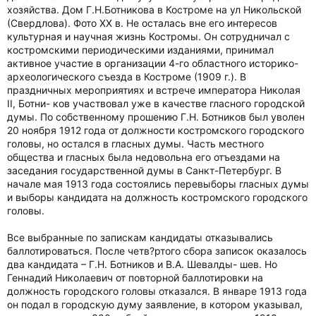
хозяйства. Дом Г.Н.Ботникова в Костроме на ул Никольской
(Свердлова). Фото XX в. Не осталась вне его интересов
культурная и научная жизнь Костромы. Он сотрудничал с
костромскими периодическими изданиями, принимал
активное участие в организации 4-го областного историко-
археологического съезда в Костроме (1909 г.). В
праздничных мероприятиях и встрече императора Николая
II, Ботни- ков участвовал уже в качестве гласного городской
думы. По собственному прошению Г.Н. Ботников был уволен
20 ноября 1912 года от должности костромского городского
головы, но остался в гласных думы. Часть местного
общества и гласных была недовольна его отъездами на
заседания государственной думы в Санкт-Петербург. В
начале мая 1913 года состоялись перевыборы гласных думы
и выборы кандидата на должность костромского городского
головы.
Все выбранные по запискам кандидаты отказывались
баллотироваться. После четв?ртого сбора записок оказалось
два кандидата – Г.Н. Ботников и В.А. Шевалды- шев. Но
Геннадий Николаевич от повторной баллотировки на
должность городского головы отказался. В январе 1913 года
он подал в городскую думу заявление, в котором указывал,