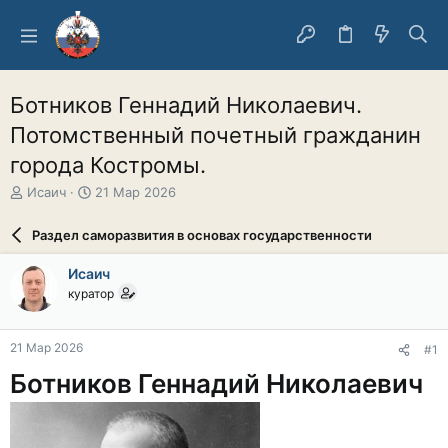
Ботников Геннадий Николаевич.
Потомственный почетный гражданин
города Костромы.
А
Д
Исаич
21 Мар 2026
в
а
т
т
Раздел саморазвития в основах государственности
о
а
р
н
Исаич
т
а
куратор
е
ч
м
а
ы
л
21 Мар 2026
#1
а
Ботников Геннадий Николаевич