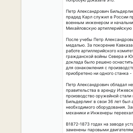
Петр Александрович Бильдерлинг
прадед Карл служил в России пр
военным инженером и начальник
Михайловскую артиллерийскую
После учебы Петр Александрови
медалью. За покорение Кавказа 
работе артиллерийского комите
гражданской войны Севера и Юг
доклада было решено оснастить
для ознакомления с производств
приобретено ни одного станка -
Петр Александрович обладал не
правительства в аренду Ижевск
производство оружейной стали и
Бильдерлинг в свои 36 лет был 
необходимого оборудования. Зав
механики и Инженеры переехали
В1872-1873 годах на заводе ус
заменены паровыми двигателями