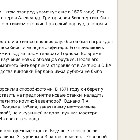
 (там этот род упомянут еще в 1526 году). Его
его героя Александр Григорьевич Бильдерлинг был
 с отличием окончил Пажеский корпус, а потом и
рость и отличное несение службы он был награжден
способности молодого офицера. Его привлекли к
ужил под началом генерала Горлова. Во время
 изучения новых образцов оружия. После его
амотного Бильдерлинга отправляют в Англию и США
одства винтовки Бердана из-за рубежа не было
рскими способностями. В 1871 году он берет у
тавить на предприятие новые станки, наладить
тали это крупной авантюрой. Однако П.А.
у Людвига Нобеля, заказав ему изготовление
кой", но и кузницей кадров: лучшие мастера,
Ижевского завода.
и винторезные станки. Водяные колеса были
ашины, 3 турбины и 3 паровых молота. Коренной