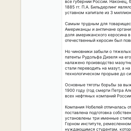
все губернии России. Наконец, 
1885 гг. П.А. Бильдерлинг являл
уставном капитале из 3 миллион
Самым трудным для товариществ
Американцы и англичане органи
доля американского керосина в 
отечественный керосин был пов
Но чиновники забыли о тяжелых
патенты Рудольфа Дизеля на его
налажено производство мазутны
стали переводить на мазут, а н
технологическом прорыве до си
Основные тяготы борьбы за выжи
1900 году (год смерти Петра Ал
всех нефтяных компаний России 
Компания Нобелей отличалась о
поставлена подготовка собстве
установлены три именные стипе
Горном институте, ремесленном
нуждающимся студентам, которы