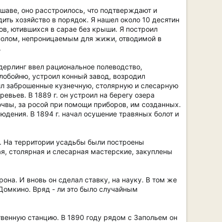
шаве, оно расстроилось, что подтверждают и
ить хозяйство в порядок. Я нашел около 10 десятин
ов, ютившихся в сарае без крыши. Я построил
 полом, непроницаемым для жижи, отводимой в
.
дерлинг ввел рациональное полеводство,
слобойню, устроил конный завод, возродил
ил заброшенные кузнечную, столярную и слесарную
вьев. В 1889 г. он устроил на берегу озера
чвы, за росой при помощи приборов, им созданных.
юдения. В 1894 г. начал осушение травяных болот и
м. На территории усадьбы были построены
я, столярная и слесарная мастерские, закуплены
она. И вновь он сделал ставку, на науку. В том же
Домкино. Вряд - ли это было случайным
венную станцию. В 1890 году рядом с Запольем он