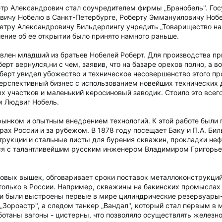
етр Александрович стал соучредителем фирмы „Бранобель". Гос
вичу Нобелю в Санкт-Петербурге, Роберту Эммануиловичу Ноб
етру Александровичу Бильдерлингу учредить „Товарищество на
ешение об ее открытии было принято намного раньше.
равлен младший из братьев Нобелей Роберт. Для производства п
берт вернулся,ни с чем, заявив, что на базаре орехов полно, а 
оберт увидел убожество и техническое несовершенство этого п
рспективный бизнес с использованием новейших технических до
х участков и маленький керосиновый заводик. Стоило это всего
ам Людвиг Нобель.
 рынком и опытным внедрением технологий. К этой работе был
ах России и за рубежом. В 1878 году посещает Баку и П.А. Бил
трукции и стальные листы для бурения скважин, прокладки неф
ся с талантливейшим русским инженером Владимиром Григорь
овых вышек, обговаривает сроки поставок металлоконструкций
олько в России. Например, скважины на бакинских промыслах 
ти были выстроены первые в мире цилиндрические резервуары-
„Зороастр", а следом танкер „Вандал", который стал первым 
отаны вагоны - цистерны, что позволяло осуществлять железн