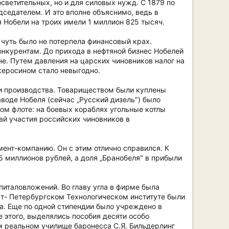
осветительных, но и для силовых нужд. С 1879 по
едседателем. И это вполне объяснимо, ведь в
я Нобели на троих имели 1 миллион 825 тысяч.
чуть было не потерпела финансовый крах.
нкурентам. До прихода в нефтяной бизнес Нобелей
не. Путем давления на царских чиновников налог на
керосином стало невыгодно.
ми производства. Товариществом были куплены
воде Нобеля (сейчас „Русский дизель") было
ом флоте: на боевых кораблях угольные котлы
ай участия российских чиновников в
мент-компанию. Он с этим отлично справился. К
5 миллионов рублей, а доля „Бранобеля" в прибыли
питаловложений. Во главу угла в фирме была
кт- Петербургском Технологическом институте были
а. Еще по одной стипендии было учреждено в
этого, выделялись пособия десяти особо
м реальном училище баронесса С.Я. Бильдерлинг