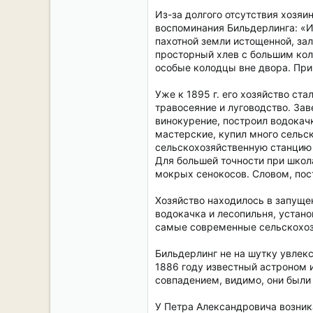
Из-за долгого отсутствия хозя
воспоминания Бильдерлинга: «Им
пахотной земли истощенной, зал
просторный хлев с большим кол
особые колодцы вне двора. При
Уже к 1895 г. его хозяйство с
травосеяние и луговодство. Зав
винокурение, построил водокач
мастерские, купил много сельск
сельскохозяйственную станцию 
Для большей точности при школа
мокрых сенокосов. Словом, пос
Хозяйство находилось в запуще
водокачка и лесопильня, устан
самые современные сельскохо
Бильдерлинг не на шутку увлекс
1886 году известный астроном 
совпадением, видимо, они были
У Петра Александровича возник