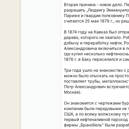
Вторая причина - новое дело. П
разрешить „Людвигу Эммануило
Париже и гвардии полковнику П
считается 25 мая 1879 г., но р
В 1874 году на Кавказ был отп
дерево, которого не хватало. Ро
добычу и переработку нефти, Р
Александровича включиться в пе
где купил несколько нефтеносны
1876 г. в Баку переселился и с
Три года ушло на знакомство с
можно было отыскать на простор
поставляет трубы, металлоконс
Петр Александрович встречает
Москве).
Он знакомится с чертежами бур
компании были передовыми не т
США, а по всему волжскому пу
первый нефтеналивной пароход 
фирмы „Бранобель" были разраб