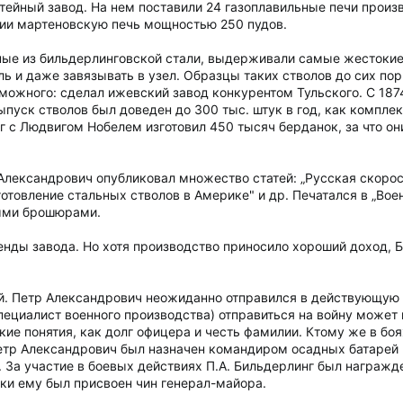
ейный завод. На нем поставили 24 газоплавильные печи произво
сии мартеновскую печь мощностью 250 пудов.
ые из бильдерлинговской стали, выдерживали самые жестокие
аль и даже завязывать в узел. Образцы таких стволов до сих пор
можного: сделал ижевский завод конкурентом Тульского. С 187
ыпуск стволов был доведен до 300 тыс. штук в год, как компле
 с Людвигом Нобелем изготовил 450 тысяч берданок, за что о
лександрович опубликовал множество статей: „Русская скорост
отовление стальных стволов в Америке" и др. Печатался в „Вое
ными брошюрами.
енды завода. Но хотя производство приносило хороший доход, Б
ей. Петр Александрович неожиданно отправился в действующую
ециалист военного производства) отправиться на войну может 
акие понятия, как долг офицера и честь фамилии. Ктому же в бо
етр Александрович был назначен командиром осадных батарей 
. За участие в боевых действиях П.А. Бильдерлинг был награжд
ки ему был присвоен чин генерал-майора.