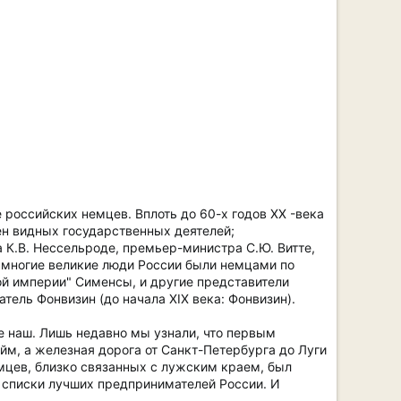
 российских немцев. Вплоть до 60-х годов XX -века
ен видных государственных деятелей;
 К.В. Нессельроде, премьер-министра С.Ю. Витте,
о многие великие люди России были немцами по
ой империи" Сименсы, и другие представители
ель Фонвизин (до начала XIX века: Фонвизин).
е наш. Лишь недавно мы узнали, что первым
йм, а железная дорога от Санкт-Петербурга до Луги
мцев, близко связанных с лужским краем, был
в списки лучших предпринимателей России. И