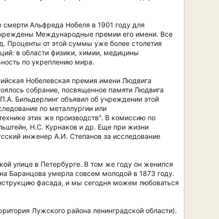
 смерти Альфреда Нобеля в 1901 году для
 учреждены Международные премии его имени. Все
д. Проценты от этой суммы уже более столетия
ций: в области физики, химии, медицины
льность по укреплению мира.
сийская Нобелевская премия имени Людвига
тоялось собрание, посвященное памяти Людвига
П.А. Бильдерлинг объявил об учреждении этой
следование по металлургии или
ехнике этих же производств". В комиссию по
ьштейн, Н.С. Курнаков и др. Еще при жизни
усский инженер А.И. Степанов за исследование
кой улице в Петербурге. В том же году он женился
вна Баранцова умерла совсем молодой в 1873 году.
онструкцию фасада, и мы сегодня можем любоваться
рритория Лужского района ленинградской области).