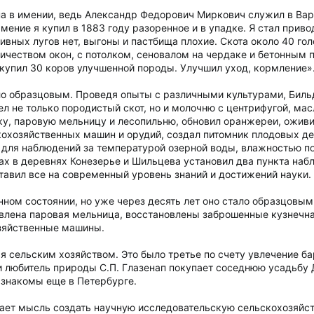
ина в имении, ведь Александр Федорович Миркович служил в Вар
ение я купил в 1883 году разоренное и в упадке. Я стал привод
ивных лугов нет, выгоны и пастбища плохие. Скота около 40 гол
ичеством окон, с потолком, сеновалом на чердаке и бетонным
купил 30 коров улучшенной породы. Улучшил уход, кормление»
тало образцовым. Проведя опыты с различными культурами, Биль
ел не только породистый скот, но и молочню с центрифугой, ма
ку, паровую мельницу и лесопильню, обновил оранжереи, ожив
охозяйственных машин и орудий, создал питомник плодовых дере
для наблюдений за температурой озерной воды, влажностью по
х в деревнях Конезерье и Шильцева установил два пункта набл
тавил все на современный уровень знаний и достижений науки.
нном состоянии, но уже через десять лет оно стало образцовы
овлена паровая мельница, восстановлены заброшенные кузнечна
зяйственные машины.
я сельским хозяйством. Это было третье по счету увлечение бар
и любитель природы С.П. Глазенап покупает соседнюю усадьбу 
 знакомы еще в Петербурге.
ает мысль создать научную исследовательскую сельскохозяйст