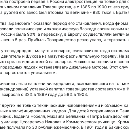
была построена первая в России электростанция не только для 
ся членом правления Товарищества, а с 1885 по 1900 гг. его пр
а рублей его взнос был вторым по величине - 930 тысяч. Брать
а „Бранобель" оказался период его становления, когда фирма 
зовали политическую и экономическую блокаду своим новым ко
России была 90%, а перевозку, в Европу осуществляли англича
ышен в 5 раз. Прибыль Товарищества резко упала, и торговать 
 углеводородах - мазуте и солярке, считавшихся тогда отхода
 двигатель и Шухова на мазутно-распылительную горелку. На за
х горелок и двигателей на солярке. Новшества оценили в военн
а подводных лодках устанавливать дизельные моторы. Этот случ
х пор остается уникальным.
вание легли на плечи Бильдерлинга, возглавлявшего на тот мо
ександровича) уставной капитал товарищества составлял уже 1
возросла с 32% в 1899 году до 58% в 1903.
т других не только техническими нововведениями и объемом ка
нных квалифицированных кадров. Для детей сотрудников в Сан
ндии: Людвига Нобеля, Михаила Белямина и Петра Бильдерлинг
 училище Цесаревича Николая и Коммерческом училище. Кроме 
е получали по 30 рублей ежемесячно. В 1901 году в Бакинско