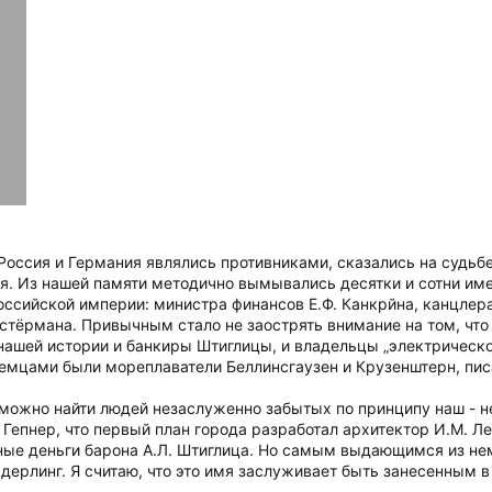
оссия и Германия являлись противниками, сказались на судьбе
я. Из нашей памяти методично вымывались десятки и сотни им
оссийской империи: министра финансов Е.Ф. Канкрйна, канцлера
 Остёрмана. Привычным стало не заострять внимание на том, чт
нашей истории и банкиры Штиглицы, и владельцы „электрическ
емцами были мореплаватели Беллинсгаузен и Крузенштерн, писат
можно найти людей незаслуженно забытых по принципу наш - н
Гепнер, что первый план города разработал архитектор И.М. Ле
чные деньги барона А.Л. Штиглица. Но самым выдающимся из не
дерлинг. Я считаю, что это имя заслуживает быть занесенным 