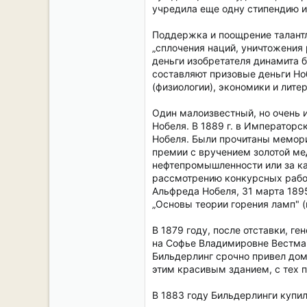
учредила еще одну стипендию 
Поддержка и поощрение талантл
„сплочения наций, уничтожени
деньги изобретателя динамита 
составляют призовые деньги Но
(физиологии), экономики и лите
Один малоизвестный, но очень
Нобеля. В 1889 г. в Император
Нобеля. Были прочитаны мемори
премии с вручением золотой ме
нефтепромышленности или за ка
рассмотрению конкурсных работ
Альфреда Нобеля, 31 марта 189
„Основы теории горения ламп" 
В 1879 году, после отставки, г
на Софье Владимировне Вестман
Бильдерлинг срочно привел дом
этим красивым зданием, с тех 
В 1883 году Бильдерлинги купи