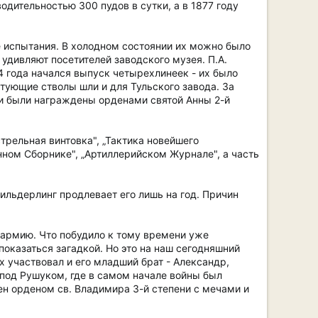
дительностью 300 пудов в сутки, а в 1877 году
 испытания. В холодном состоянии их можно было
 удивляют посетителей заводского музея. П.А.
4 года начался выпуск четырехлинеек - их было
ктующие стволы шли и для Тульского завода. За
ни были награждены орденами святой Анны 2-й
рельная винтовка", „Тактика новейшего
нном Сборнике", „Артиллерийском Журнале", а часть
ильдерлинг продлевает его лишь на год. Причин
 армию. Что побудило к тому времени уже
показаться загадкой. Но это на наш сегодняшний
ях участвовал и его младший брат - Александр,
под Рушуком, где в самом начале войны был
ен орденом св. Владимира 3-й степени с мечами и