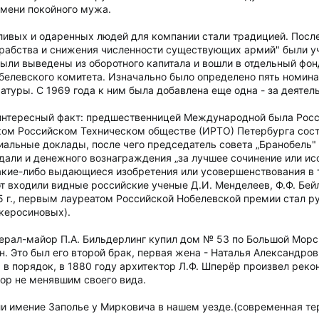
имени покойного мужа.
ивых и одаренных людей для компании стали традицией. После
я рабства и снижения численности существующих армий" были
были выведены из оборотного капитала и вошли в отдельный фон
белевского комитета. Изначально было определено пять номина
ратуры. С 1969 года к ним была добавлена еще одна - за деяте
 интересный факт: предшественницей Международной была Рос
ском Российском Техническом обществе (ИРТО) Петербурга сос
альные доклады, после чего председатель совета „Бранобель" 
дали и денежного вознаграждения „за лучшее сочинение или ис
кие-либо выдающиеся изобретения или усовершенствования в т
 входили видные российские ученые Д.И. Менделеев, Ф.Ф. Бейл
5 г., первым лауреатом Российской Нобелевской премии стал р
(керосиновых).
енерал-майор П.А. Бильдерлинг купил дом № 53 по Большой Морс
. Это был его второй брак, первая жена - Наталья Александро
 в порядок, в 1880 году архитектор Л.Ф. Шперёр произвел рек
пор не менявшим своего вида.
ли имение Заполье у Мирковича в нашем уезде.(современная те