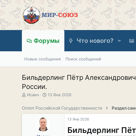
Форумы
Что нового?
Новые сообщения
Поиск сообщений
Бильдерлинг Пётр Александрович
России.
А
Д
Исаич
13 Янв 2026
в
а
т
т
Оплот Российской Государственности
о
а
р
н
13 Янв 2026
т
а
е
ч
Бильдерлинг Пёт
м
а