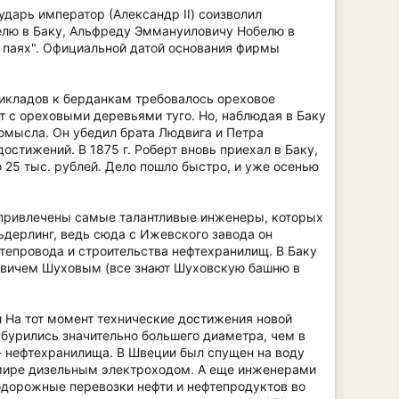
ударь император (Александр II) соизволил
елю в Баку, Альфреду Эммануиловичу Нобелю в
 паях". Официальной датой основания фирмы
рикладов к берданкам требовалось ореховое
вот с ореховыми деревьями туго. Но, наблюдая в Баку
ромысла. Он убедил брата Людвига и Петра
стижений. В 1875 г. Роберт вновь приехал в Баку,
 25 тыс. рублей. Дело пошло быстро, и уже осенью
и привлечены самые талантливые инженеры, которых
ьдерлинг, ведь сюда с Ижевского завода он
тепровода и строительства нефтехранилищ. В Баку
евичем Шуховым (все знают Шуховскую башню в
 На тот момент технические достижения новой
бурились значительно большего диаметра, чем в
 нефтехранилища. В Швеции был спущен на воду
в мире дизельным электроходом. А еще инженерами
одорожные перевозки нефти и нефтепродуктов во