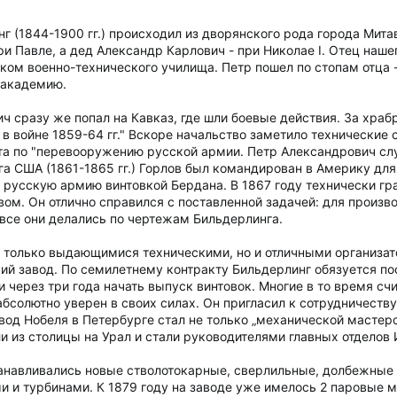
 (1844-1900 гг.) происходил из дворянского рода города Митавы
и Павле, а дед Александр Карлович - при Николае I. Отец наш
ом военно-технического училища. Петр пошел по стопам отца -
 академию.
ч сразу же попал на Кавказ, где шли боевые действия. За храб
в войне 1859-64 гг." Вскоре начальство заметило технические 
та по "перевооружению русской армии. Петр Александрович сл
а США (1861-1865 гг.) Горлов был командирован в Америку для
 русскую армию винтовкой Бердана. В 1867 году технически гр
ом. Он отлично справился с поставленной задачей: для произв
 все они делались по чертежам Бильдерлинга.
 только выдающимися техническими, но и отличными организато
ий завод. По семилетнему контракту Бильдерлинг обязуется пос
 через три года начать выпуск винтовок. Многие в то время счи
абсолютно уверен в своих силах. Он пригласил к сотрудничеств
од Нобеля в Петербурге стал не только „механической мастерс
 из столицы на Урал и стали руководителями главных отделов 
танавливались новые стволотокарные, сверлильные, долбежные 
 и турбинами. К 1879 году на заводе уже имелось 2 паровые м