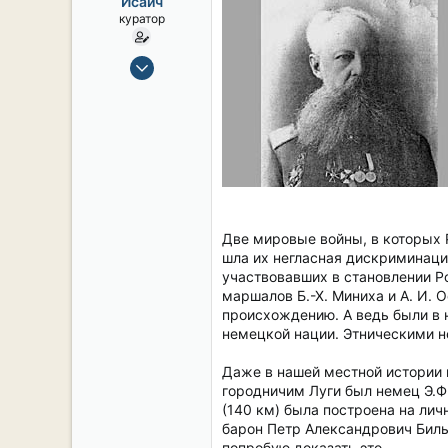
Исаич
ы
л
куратор
а
15 Сен 2019
2,134
17
38
54
СПб. Центр.
Две мировые войны, в которых Р
шла их негласная дискриминаци
участвовавших в становлении Р
маршалов Б.-Х. Миниха и А. И.
происхождению. А ведь были в 
немецкой нации. Этническими н
Даже в нашей местной истории 
городничим Луги был немец Э.Ф 
(140 км) была построена на ли
барон Петр Александрович Биль
попробую доказать это.