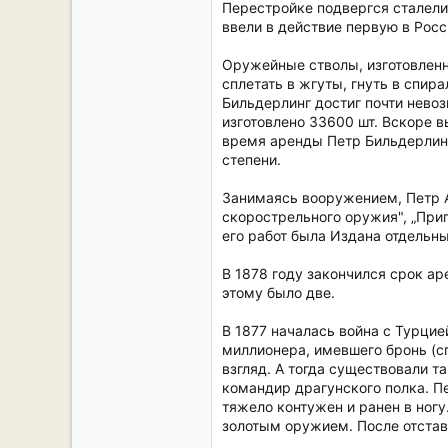
Перестройке подвергся сталелит
ввели в действие первую в Рос
Оружейные стволы, изготовленн
сплетать в жгуты, гнуть в спир
Бильдерлинг достиг почти невоз
изготовлено 33600 шт. Вскоре в
время аренды Петр Бильдерлинг
степени.
Занимаясь вооружением, Петр А
скорострельного оружия", „Приг
его работ была Издана отдель
В 1878 году закончился срок ар
этому было две.
В 1877 началась война с Турци
миллионера, имевшего бронь (сп
взгляд. А тогда существовали т
командир драгунского полка. П
тяжело контужен и ранен в ногу
золотым оружием. После отстав