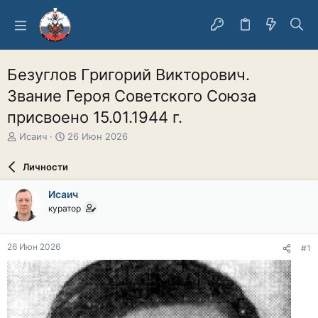
Безуглов Григорий Викторович.
Звание Героя Советского Союза
присвоено 15.01.1944 г.
А
Д
Исаич
26 Июн 2026
в
а
т
т
Личности
о
а
р
н
Исаич
т
а
куратор
е
ч
м
а
ы
л
26 Июн 2026
#1
а