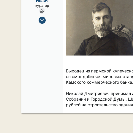
Исаич
ы
л
куратор
а
15 Сен 2019
2,106
17
38
54
СПб. Центр.
Выходец из пермской купеческо
он смог добиться мировых стан
Камского коммерческого банка
Николай Дмитриевич принимал а
Собраний и Городской Думы. Шир
рублей на строительство здани