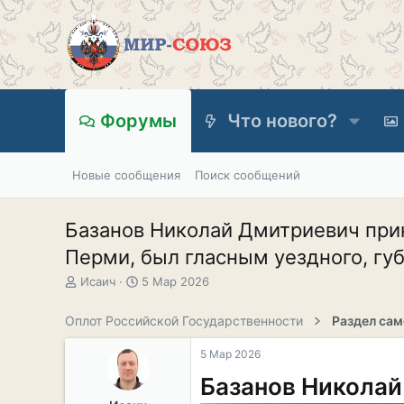
Форумы
Что нового?
Новые сообщения
Поиск сообщений
Базанов Николай Дмитриевич при
Перми, был гласным уездного, губе
А
Д
Исаич
5 Мар 2026
в
а
т
т
Оплот Российской Государственности
о
а
р
н
5 Мар 2026
т
а
е
ч
Базанов Никола
м
а