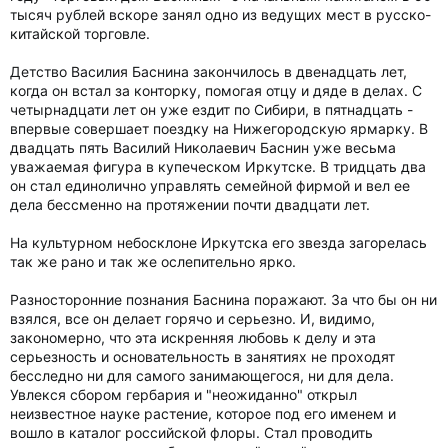
тысяч рублей вскоре занял одно из ведущих мест в русско-
китайской торговле.
Детство Василия Баснина закончилось в двенадцать лет,
когда он встал за конторку, помогая отцу и дяде в делах. С
четырнадцати лет он уже ездит по Сибири, в пятнадцать -
впервые совершает поездку на Нижегородскую ярмарку. В
двадцать пять Василий Николаевич Баснин уже весьма
уважаемая фигура в купеческом Иркутске. В тридцать два
он стал единолично управлять семейной фирмой и вел ее
дела бессменно на протяжении почти двадцати лет.
На культурном небосклоне Иркутска его звезда загорелась
так же рано и так же ослепительно ярко.
Разносторонние познания Баснина поражают. За что бы он ни
взялся, все он делает горячо и серьезно. И, видимо,
закономерно, что эта искренняя любовь к делу и эта
серьезность и основательность в занятиях не проходят
бесследно ни для самого занимающегося, ни для дела.
Увлекся сбором гербария и "неожиданно" открыл
неизвестное науке растение, которое под его именем и
вошло в каталог российской флоры. Стал проводить