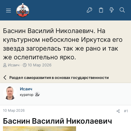
Баснин Василий Николаевич. На
культурном небосклоне Иркутска его
звезда загорелась так же рано и так
же ослепительно ярко.
А
Д
Исаич
10 Мар 2026
в
а
т
т
Раздел саморазвития в основах государственности
о
а
р
н
Исаич
т
а
куратор
е
ч
м
а
ы
л
10 Мар 2026
#1
а
Баснин Василий Николаевич