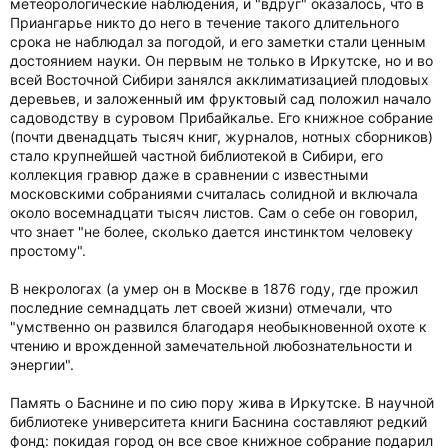
метеорологические наблюдения, и "вдруг" оказалось, что в
Приангарье никто до него в течение такого длительного
срока не наблюдал за погодой, и его заметки стали ценным
достоянием науки. Он первым не только в Иркутске, но и во
всей Восточной Сибири занялся акклиматизацией плодовых
деревьев, и заложенный им фруктовый сад положил начало
садоводству в суровом Прибайкалье. Его книжное собрание
(почти двенадцать тысяч книг, журналов, нотных сборников)
стало крупнейшей частной библиотекой в Сибири, его
коллекция гравюр даже в сравнении с известными
московскими собраниями считалась солидной и включала
около восемнадцати тысяч листов. Сам о себе он говорил,
что знает "не более, сколько дается инстинктом человеку
простому".
В некрологах (а умер он в Москве в 1876 году, где прожил
последние семнадцать лет своей жизни) отмечали, что
"умственно он развился благодаря необыкновенной охоте к
чтению и врожденной замечательной любознательности и
энергии".
Память о Баснине и по сию пору жива в Иркутске. В научной
библиотеке университета книги Баснина составляют редкий
фонд: покидая город он все свое книжное собрание подарил