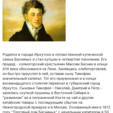
Родился в городе Иркутске в потомственной купеческой
семье Басниных и стал купцом в четвертом поколении. Его
прадед - холмогорский крестьянин Максим Баснин в конце
XVII века обосновался на Лене. Занявшись хлеботорговлей,
он быстро преуспел в ней, оставив сыну Тимофею
значительный капитал. Тот его приумножил и в конце
восемнадцатого столетия переехал в губернский город
Иркутск. Сыновья Тимофея – Николай, Дмитрий и Петр -
занялись скупкой пушнины в Восточной Сибири и
"разменом" ее в пограничной Кяхте на чай и другие
китайские товары с последующим сбытом на
Нижегородской ярмарке и в Москве. Основанный ими в 1812
году "Торговый дом Басниных" с начальным капиталом в 50