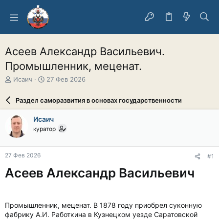
Асеев Александр Васильевич.
Промышленник, меценат.
А
Д
Исаич
27 Фев 2026
в
а
т
т
Раздел саморазвития в основах государственности
о
а
р
н
Исаич
т
а
куратор
е
ч
м
а
ы
л
27 Фев 2026
#1
а
Асеев Александр Васильевич
Промышленник, меценат. В 1878 году приобрел суконную
фабрику А.И. Работкина в Кузнецком уезде Саратовской