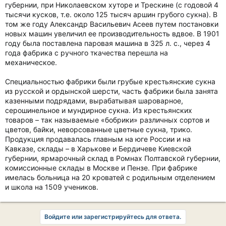
губернии, при Николаевском хуторе и Трескине (с годовой 4
тысячи кусков, т.е. около 125 тысяч аршин грубого сукна). В
том же году Александр Васильевич Асеев путем постановки
новых машин увеличил ее производительность вдвое. В 1901
году была поставлена паровая машина в 325 л. с., через 4
года фабрика с ручного ткачества перешла на
механическое.
Специальностью фабрики были грубые крестьянские сукна
из русской и ордынской шерсти, часть фабрики была занята
казенными подрядами, вырабатывая шароварное,
серошинельное и мундирное сукна. Из крестьянских
товаров – так называемые «бобрики» различных сортов и
цветов, байки, неворсованные цветные сукна, трико.
Продукция продавалась главным на юге России и на
Кавказе, склады – в Харькове и Бердичеве Киевской
губернии, ярмарочный склад в Ромнах Полтавской губернии,
комиссионные склады в Москве и Пензе. При фабрике
имелась больница на 20 кроватей с родильным отделением
и школа на 1509 учеников.
Войдите или зарегистрируйтесь для ответа.