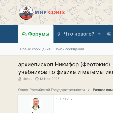
Форумы
Что нового?
Новые сообщения
Поиск сообщений
архиепископ Никифор (Феотокис).
учебников по физике и математик
А
Д
Исаич
13 Ноя 2025
в
а
т
т
Оплот Российской Государственности
о
а
р
н
13 Ноя 2025
т
а
е
ч
м
а