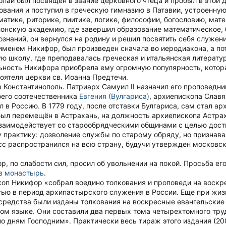
лай был посвящен в звание церковного чтеца и пробыл в этой д
вания и поступил в греческую гимназию в Патавии, устроенную
атике, риторике, пиитике, логике, философии, богословию, мат
онскую академию, где завершил образование математическое, б
знаний, он вернулся на родину и решил посвятить себя служен
менем Никифор, был произведен сначала во иеродиакона, а пот
ую школу, где преподавалась греческая и итальянская литератур
ьность Никифора приобрела ему огромную популярность, котора
оятеля церкви св. Иоанна Предтечи.
в Константинополь. Патриарх Самуил II назначил его проповедн
оего соотечественника
Евгения (Вулгариса)
, архиепископа Славя
 в Россию. В 1779 году, после отставки Булгариса, сам стал а
был перемещён в Астрахань, на должность архиепископа Астрах
взаимодействует со старообрядческими общинами с целью дост
 практику: дозволение службы по старому обряду, но признава
сс распространился на всю страну, будучи утвержден москов
р, по слабости сил, просил об увольнении на покой. Просьба е
в монастырь
.
коп Никифор «собрал воедино толкования и проповеди на воскр
ю в период архипастырского служения в России. Еще при жизни
 средства были изданы толкования на воскресные евангельски
ком языке. Они составили два первых тома четырехтомного тру
 по дням Господним». Практически весь тираж этого издания (2