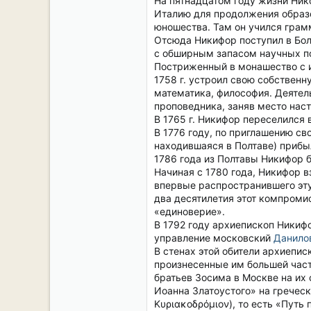
На пятнадцатом году жизни Нико
Италию для продолжения образо
юношества. Там он учился грамм
Отсюда Никифор поступил в Бол
с обширным запасом научных по
Постриженный в монашество с и
1758 г. устроил свою собственн
математика, философия. Деятел
проповедника, заняв место наст
В 1765 г. Никифор переселился 
В 1776 году, по приглашению св
находившаяся в Полтаве) прибыл
1786 года из Полтавы Никифор 
Начиная с 1780 года, Никифор 
впервые распространившего эту
два десятилетия этот компроми
«единоверие».
В 1792 году архиепископ Никифо
управление московский
Данило
В стенах этой обители архиепис
произнесенные им большей часть
братьев Зосима в Москве на их
Иоанна Златоустого» на гречес
Κυριακοδρόμιον), то есть «Путь