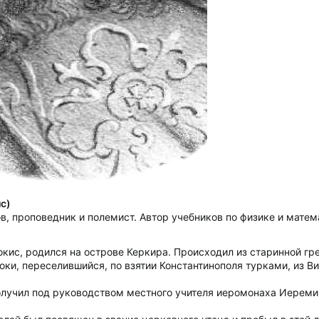
с)
в, проповедник и полемист. Автор учебников по физике и матем
окис, родился на острове Керкира. Происходил из старинной г
оки, переселившийся, по взятии Константинополя турками, из Ви
лучил под руководством местного учителя иеромонаха Иереми