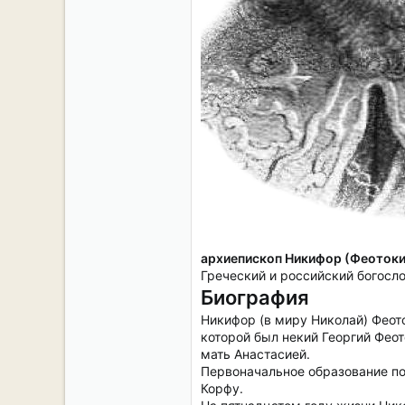
архиепископ Никифор (Феотоки
Греческий и российский богосло
Биография
Никифор (в миру Николай) Феот
которой был некий Георгий Феот
мать Анастасией.
Первоначальное образование по
Корфу.