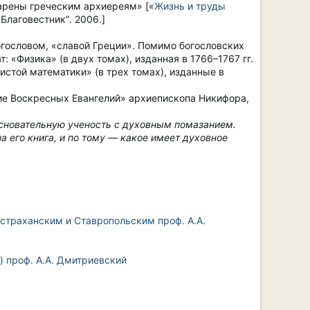
арены греческим архиереям» [«
Жизнь и труды
Благовестник". 2006.]
гословом, «славой Греции». Помимо богословских
 «Физика» (в двух томах), изданная в 1766–1767 гг.
стой математики» (в трех томах), изданные в
ие Воскресных Евангелий» архиепископа Никифора,
 основательную ученость с духовным помазанием.
а его книга, и по тому — какое имеет духовное
страханским и Ставропольским проф. А.А.
) проф. А.А. Дмитриевский