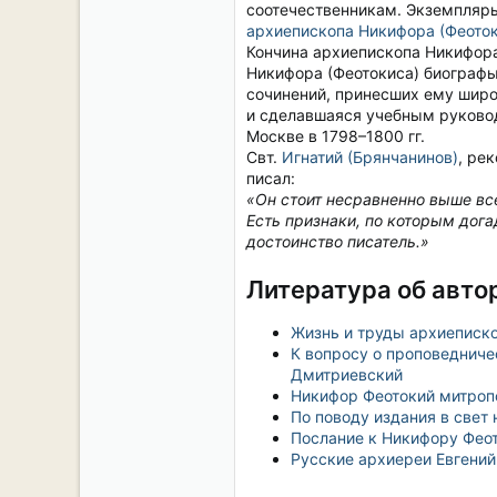
соотечественникам. Экземпляр
архиепископа Никифора (Феоток
Кончина архиепископа Никифора
Никифора (Феотокиса) биограф
сочинений, принесших ему широк
и сделавшаяся учебным руковод
Москве в 1798–1800 гг.
Свт.
Игнатий (Брянчанинов)
, ре
писал:
«Он стоит несравненно выше все
Есть признаки, по которым дога
достоинство писатель.»
Литература об авто
Жизнь и труды архиеписко
К вопросу о проповедниче
Дмитриевский
Никифор Феотокий митропо
По поводу издания в свет
Послание к Никифору Феот
Русские архиереи Евгени