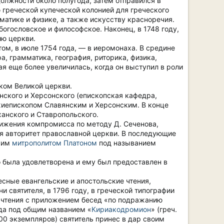
олжности около полугода, затем отправился в
 греческой купеческой колонией для греческого
ематике и физике, а также искусству красноречия.
огословское и философское. Наконец, в 1748 году,
ию церкви.
ом, в июле 1754 года, — в иеромонаха. В средине
а, грамматика, география, риторика, физика,
я еще более увеличилась, когда он выступил в роли
иком Великой церкви.
нского и Херсонского (епископская кафедра,
рхиепископом Славянским и Херсонским. В конце
анского и Ставропольского.
ижения компромисса по методу Д. Сеченова,
я авторитет православной церкви. В последующие
ским
митрополитом Платоном
под называнием
го была удовлетворена и ему был предоставлен в
есные евангельские и апостольские чтения,
 святителя, в 1796 году, в греческой типографии
е чтения с приложением бесед «по подражанию
да под общим названием «
Кириакодромион
» (греч.
000 экземпляров) святитель принес в дар своим