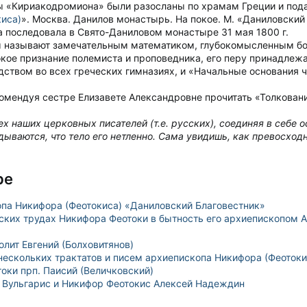
ы «Кириакодромиона» были разосланы по храмам Греции и под
иса)
». Москва. Данилов монастырь. На покое. М. «Даниловский 
 последовала в Свято-Даниловом монастыре 31 мая 1800 г.
ы называют замечательным математиком, глубокомысленным бо
ое признание полемиста и проповедника, его перу принадлежат:
ством во всех греческих гимназиях, и «Начальные основания чи
комендуя сестре Елизавете Александровне прочитать «Толкован
х наших церковных писателей (т.е. русских), соединяя в себе
дываются, что тело его нетленно. Сама увидишь, как превосходн
ре
па Никифора (Феотокиса) «Даниловский Благовестник»
ских трудах Никифора Феотоки в бытность его архиепископом А
лит Евгений (Болховитянов)
 нескольких трактатов и писем архиепископа Никифора (Феотоки
оки прп. Паисий (Величковский)
й Вульгарис и Никифор Феотокис Алексей Надеждин