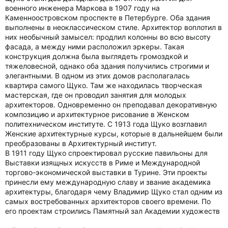
военного инженера Маркова в 1907 году на
Каменноостровском проспекте в Петербурге. Оба здания
выполнены в неоклассическом стиле. Архитектор воплотил в
них необычный замысел: продлил колонны во всю высоту
фасада, а между ними расположил эркеры. Такая
конструкция должна была выглядеть громоздкой и
тяжеловесной, однако оба здания получились строгими и
элегантными. В одном из этих домов располагалась
квартира самого Щуко. Там же находилась творческая
мастерская, где он проводил занятия для молодых
архитекторов. Одновременно он преподавал декоративную
композицию и архитектурное рисование в Женском
политехническом институте. С 1913 года Щуко возглавил
Женские архитектурные курсы, которые в дальнейшем были
преобразованы в Архитектурный институт.
В 1911 году Щуко спроектировал русские павильоны для
Выставки изящных искусств в Риме и Международной
торгово-экономической выставки в Турине. Эти проекты
принесли ему международную славу и звание академика
архитектуры, благодаря чему Владимир Щуко стал одним из
самых востребованных архитекторов своего времени. По
его проектам строились Памятный зал Академии художеств