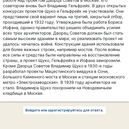
работе над проектом Дворца Советов в Москве. Его
соавтором вновь был Владимир Гельфрейх. В двух открытых
конкурсах проектов Щуко и Гельфрейх не участвовали. Они
представили свой вариант лишь на третий, закрытый отбор,
проходивший в 1932 году. Утверждена была работа Бориса
Иофана, однако правительство решило объединить усилия
всех трех архитекторов. Дворец Советов должен был стать
самым высоким зданием в мире, но реализовать проект не
удалось: началась война. Конструкции здания использовали
для более важных строек, например мостов. После войны
все силы и средства были направлены на восстановление
страны, а проект Щуко, Гельфрейха и Иофана заморозили.
Кроме Дворца Советов Владимир Щуко в 1930-е годы
разработал проекты Мацестинского виадука в Сочи,
Большого Каменного моста в Москве и станции московского
метро «Электрозаводская». В 1939 году архитектора не
стало. Владимира Щуко похоронили на Новодевичьем
кладбище в Москве.
Войдите или зарегистрируйтесь для ответа.