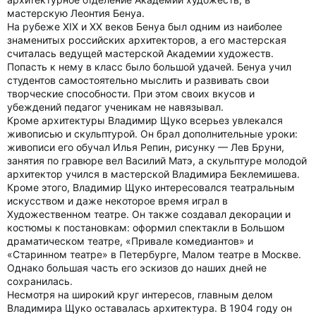
мастерскую Леонтия Бенуа.
На рубеже XIX и ХХ веков Бенуа был одним из наиболее
знаменитых российских архитекторов, а его мастерская
считалась ведущей мастерской Академии художеств.
Попасть к нему в класс было большой удачей. Бенуа учил
студентов самостоятельно мыслить и развивать свои
творческие способности. При этом своих вкусов и
убеждений педагог ученикам не навязывал.
Кроме архитектуры Владимир Щуко всерьез увлекался
живописью и скульптурой. Он брал дополнительные уроки:
живописи его обучал Илья Репин, рисунку — Лев Бруни,
занятия по гравюре вел Василий Матэ, а скульптуре молодой
архитектор учился в мастерской Владимира Беклемишева.
Кроме этого, Владимир Щуко интересовался театральным
искусством и даже некоторое время играл в
Художественном театре. Он также создавал декорации и
костюмы к постановкам: оформил спектакли в Большом
драматическом театре, «Привале комедиантов» и
«Старинном театре» в Петербурге, Малом театре в Москве.
Однако большая часть его эскизов до наших дней не
сохранилась.
Несмотря на широкий круг интересов, главным делом
Владимира Щуко оставалась архитектура. В 1904 году он