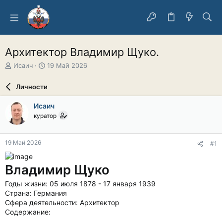
Архитектор Владимир Щуко.
А
Д
Исаич
19 Май 2026
в
а
т
т
Личности
о
а
р
н
Исаич
т
а
куратор
е
ч
м
а
ы
л
19 Май 2026
#1
а
Владимир Щуко
Годы жизни: 05 июля 1878 - 17 января 1939
Страна: Германия
Сфера деятельности: Архитектор
Содержание: