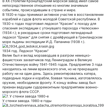
В XX столетии Кронштадтский морской завод имел самое
непосредственное отношение ко многим значимым
событиям, происходившим в стране и мире.
В 1920-е годы принимал активное участие в восстановлении
кораблей и судов флота молодой Советской республики. В
1930-х годах подготовил ледокол "Красин" к походу для
спасения экспедиции с утонувшего парохода «Челюскин»
(1934 г.); в рекордные сроки подготовил легендарный
ледокол "Ермак" для снятия с дрейфующей в Гренландском
море льдины экспедиции И.Д. Папанина (1938 г.).
1934 год. Ледокол "Красин"
Велик был и вклад морзаводцев в разгром немецко-
фашистских захватчиков под Ленинградом в Великую
Отечественную войну 1941-1945 годов. Предприятие 3 года
находилось на линии вражеского огня, но не прекращало
работу ни на один день. Здесь ремонтировались катера,
подводные лодки и корабли, боевая техника, изготовлялось
оружие, необходимое фронту. К концу войны завод был
признан ведущим судоремонтным предприятием военно-
морского флота СССР.
У стенки завода. 1980-е годы