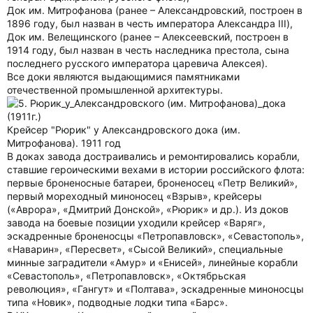
Док им. Митрофанова (ранее – Александровский, построен в
1896 году, был назван в честь императора Александра III),
Док им. Велещинского (ранее – Алексеевский, построен в
1914 году, был назван в честь наследника престола, сына
последнего русского императора царевича Алексея).
Все доки являются выдающимися памятниками
отечественной промышленной архитектуры.
Крейсер "Рюрик" у Александровского дока (им.
Митрофанова). 1911 год
В доках завода достраивались и ремонтировались корабли,
ставшие героическими вехами в истории российского флота:
первые броненосные батареи, броненосец «Петр Великий»,
первый мореходный миноносец «Взрыв», крейсеры
(«Аврора», «Дмитрий Донской», «Рюрик» и др.). Из доков
завода на боевые позиции уходили крейсер «Варяг»,
эскадренные броненосцы «Петропавловск», «Севастополь»,
«Наварин», «Пересвет», «Сысой Великий», специальные
минные заградители «Амур» и «Енисей», линейные корабли
«Севастополь», «Петропавловск», «Октябрьская
революция», «Гангут» и «Полтава», эскадренные миноносцы
типа «Новик», подводные лодки типа «Барс».