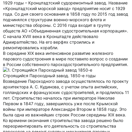
1929 годы – Кронштадтский судоремонтный завод. Название
«Кронштадтский морской завод» предприятие носит с 1929
года. Со дня своего основания в 1858 году по 2015 год завод
подчинялся структурам военно-морского флота и
министерства обороны. С 2016 года входит в группу
обществ АО «Объединенная судостроительная корпорация».
С начала ХVIII века в Кронштадте действовало
Адмиралтейство. На его верфях строились и
ремонтировались корабли.
В середине ХIХ века интенсивное развитие железного
парового судостроения в мире поставило вопрос о создании
в России собственного пароходостроительного предприятия.
Строящийся Пароходный завод. 1850-е годы
Возведение Пароходного завода осуществлялось по проекту
архитектора А. С. Кудинова, с учетом опыта английских,
голландских и французских судостроителей, и продлилось 11
лет. Строительство началось при императоре Николае
Первом в 1847 году, завершилось уже после Крымской
войны при императоре Александре Втором в 1858 году. Это
была одна из важнейших строек России середины XIX века.
Ко времени окончания строительства завода решено было
переориентировать его деятельность со строительства
пароходов на ремонт судовых механизмов паровых