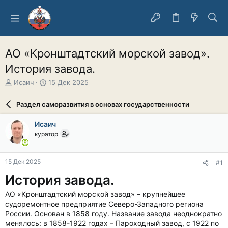
АО «Кронштадтский морской завод».
История завода.
А
Д
Исаич
15 Дек 2025
в
а
т
т
Раздел саморазвития в основах государственности
о
а
р
н
Исаич
т
а
куратор
е
ч
м
а
ы
л
15 Дек 2025
#1
а
История завода.
АО «Кронштадтский морской завод» – крупнейшее
судоремонтное предприятие Северо-Западного региона
России. Основан в 1858 году. Название завода неоднократно
менялось: в 1858-1922 годах – Пароходный завод, с 1922 по