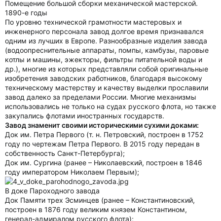
Помещение большой сборки механической мастерской.
1890-е годы
По уровню технической грамотности мастеровых и
инженерного персонала завод долгое время признавался
одним из лучших в Европе. Разнообразные изделия завода
(водоопреснительные аппараты, помпы, камбузы, паровые
котлы и машины, эжекторы, фильтры питательной воды и
др.), многие из которых представляли собой оригинальные
изобретения заводских работников, благодаря высокому
техническому мастерству и качеству выделки прославили
завод далеко за пределами России. Многие механизмы
использовались не только на судах русского флота, но также
закупались флотами иностранных государств.
Завод знаменит своими историческими сухими доками:
Док им. Петра Первого (т. н. Петровский, построен в 1752
году по чертежам Петра Первого. В 2015 году передан в
собственность Санкт-Петербурга);
Док им. Сургина (ранее – Николаевский, построен в 1846
году императором Николаем Первым);
В доке Пароходного завода
Док Памяти трех Эсминцев (ранее – Константиновский,
построен в 1876 году великим князем Константином,
генерал-адмиралом русского флота);