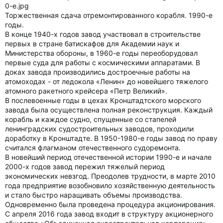
Торжественная сдача отремонтированного корабля. 1990-е
годы.
В конце 1940-х годов завод участвовал в строительстве
первых в стране батискафов для Академии наук и
Министерства обороны, в 1960-е годы переоборудовал
первые суда для работы с космическими аппаратами. В
доках завода производились достроечные работы на
атомоходах - от ледокола «Ленин» до новейшего тяжелого
атомного ракетного крейсера «Петр Великий».
В послевоенные годы в цехах Кронштадтского морского
завода была осуществлена полная реконструкция. Каждый
корабль и каждое судно, спущенные со стапелей
ленинградских судостроительных заводов, проходили
доработку в Кронштадте. В 1950-1980-е годы завод по праву
считался флагманом отечественного судоремонта.
В новейший период отечественной истории 1990-е и начале
2000-х годов завод пережил тяжелый период
экономических невзгод. Преодолев трудности, в марте 2010
года предприятие возобновило хозяйственную деятельность
и стало быстро наращивать объемы производства.
Одновременно была проведена процедура акционирования.
С апреля 2016 года завод входит в структуру акционерного