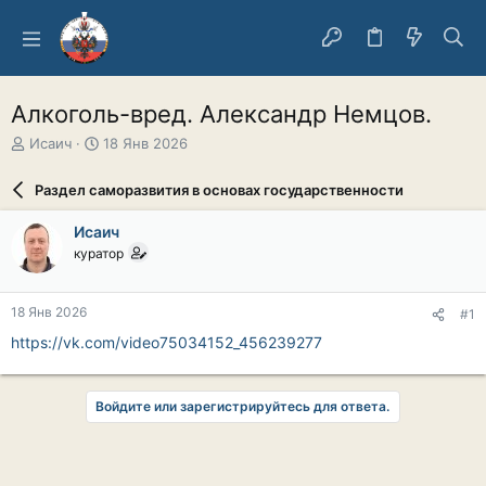
Алкоголь-вред. Александр Немцов.
А
Д
Исаич
18 Янв 2026
в
а
т
т
Раздел саморазвития в основах государственности
о
а
р
н
Исаич
т
а
куратор
е
ч
м
а
ы
л
18 Янв 2026
#1
а
https://vk.com/video75034152_456239277
Войдите или зарегистрируйтесь для ответа.