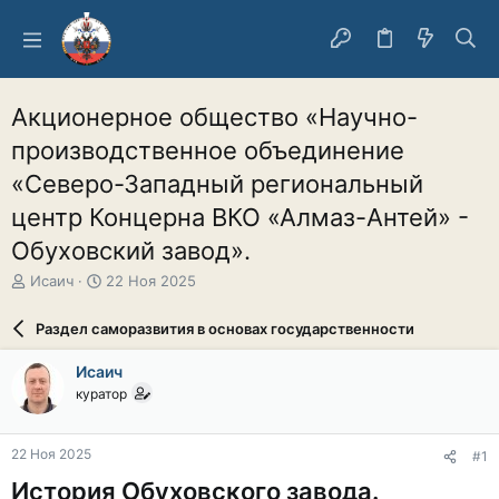
Акционерное общество «Научно-
производственное объединение
«Северо-Западный региональный
центр Концерна ВКО «Алмаз-Антей» -
Обуховский завод».
А
Д
Исаич
22 Ноя 2025
в
а
т
т
Раздел саморазвития в основах государственности
о
а
р
н
Исаич
т
а
куратор
е
ч
м
а
ы
л
22 Ноя 2025
#1
а
История Обуховского завода.