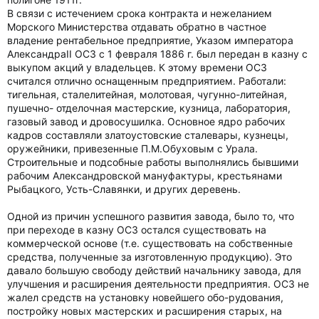
В связи с истечением срока контракта и нежеланием
Морского Министерства отдавать обратно в частное
владение рентабельное предприятие, Указом императора
АлександраII ОСЗ с 1 февраля 1886 г. был передан в казну с
выкупом акций у владельцев. К этому времени ОСЗ
считался отлично оснащенным предприятием. Работали:
тигельная, сталелитейная, молотовая, чугунно-литейная,
пушечно- отделочная мастерские, кузница, лаборатория,
газовый завод и дровосушилка. Основное ядро рабочих
кадров составляли златоустовские сталевары, кузнецы,
оружейники, привезенные П.М.Обуховым с Урала.
Строительные и подсобные работы выполнялись бывшими
рабочим Александровской мануфактуры, крестьянами
Рыбацкого, Усть-Славянки, и других деревень.
Одной из причин успешного развития завода, было то, что
при переходе в казну ОСЗ остался существовать на
коммерческой основе (т.е. существовать на собственные
средства, полученные за изготовленную продукцию). Это
давало большую свободу действий начальнику завода, для
улучшения и расширения деятельности предприятия. ОСЗ не
жалел средств на установку новейшего обо-рудования,
постройку новых мастерских и расширения старых, на