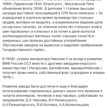
1996г.,Парижской 1900 (Grand prix) , Московской Лиги
обновления флота 1908г. В дипломе 1 степени (высшая
награда выставки) проходившей в СПб было написано: » За
водворение в короткое время производства стальных
орудий, валовую их выделку, и рациональное ведение дела
на научных началах, за отличное качество стальных осей и
шин паровозных и колесных и за почин в деле выпуска
железнодорожных вагонных колес хороших качеств и
умеренных цен признан достойным употребления
Обуховским заводом на вывесках и изделиях изображения
Государственного герба».
В 1908г. указом императора Николая II за вклад в развитие
ВМФ России ОСЗ вместе с другими заводами морского
министерства ( Ижорским, Балтийским, Адмиралтейским )
получил право иметь собственный флаг (упразднен в январе
1918г.).
Развитие завода было достигнуто еще и благодаря
использованию современных данных науки того времени и
таланта инженеров, техников и мастеровых, работавших на
предприятии: Д.К.Чернова, В.Н.Калакуцкого,
А.А.Ржешотарского, В.И.Колчака, А.А.Колокольцова,