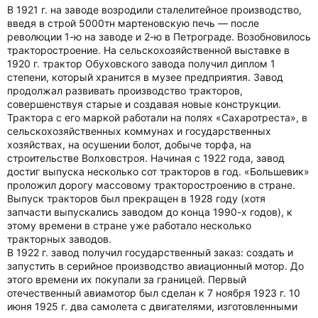
В 1921 г. на заводе возродили сталелитейное производство,
введя в строй 5000тн мартеновскую печь — после
революции 1-ю на заводе и 2-ю в Петрограде. Возобновилось
тракторостроение. На сельскохозяйственной выставке в
1920 г. трактор Обуховского завода получил диплом 1
степени, который хранится в музее предприятия. Завод
продолжал развивать производство тракторов,
совершенствуя старые и создавая новые конструкции.
Трактора с его маркой работали на полях «Сахаротреста», в
сельскохозяйственных коммунах и государственных
хозяйствах, на осушении болот, добыче торфа, на
строительстве Волховстроя. Начиная с 1922 года, завод
достиг выпуска несколько сот тракторов в год. «Большевик»
проложил дорогу массовому тракторостроению в стране.
Выпуск тракторов был прекращен в 1928 году (хотя
запчасти выпускались заводом до конца 1990-х годов), к
этому времени в стране уже работало несколько
тракторных заводов.
В 1922 г. завод получил государственный заказ: создать и
запустить в серийное производство авиационный мотор. До
этого времени их покупали за границей. Первый
отечественный авиамотор был сделан к 7 ноября 1923 г. 10
июня 1925 г. два самолета с двигателями, изготовленными