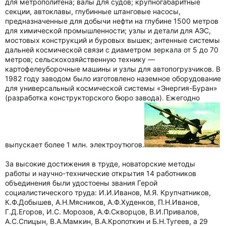
для метрополитена; валы для судов; крупногабаритные
секции, автоклавы, глубинные штанговые насосы,
предназначенные для добычи нефти на глубине 1500 метров
для химической промышленности; узлы и детали для АЭС,
мостовых конструкций и буровых вышек; антенные системы
дальней космической связи с диаметром зеркала от 5 до 70
метров; сельскохозяйственную технику —
картофелеуборочные машины и узлы для автопогрузчиков. В
1982 году заводом было изготовлено наземное оборудование
для универсальный космической системы «Энергия-Буран»
(разработка конструкторского бюро завода). Ежегодно
выпускает более 1 млн. электроутюгов.
За высокие достижения в труде, новаторские методы
работы и научно-технические открытия 14 работников
объединения были удостоены звания Герой
социалистического труда: И.И.Иванов, М.Я. Крупчатников,
К.Ф.Добышев, А.Н.Мясников, А.Ф.Худенков, П.Н.Иванов,
Г.Д.Егоров, И.С. Морозов, А.Ф.Скворцов, В.И.Привалов,
А.С.Спицын, В.А.Мамкин, В.А.Кропоткин и Б.Н.Тугеев, а 29