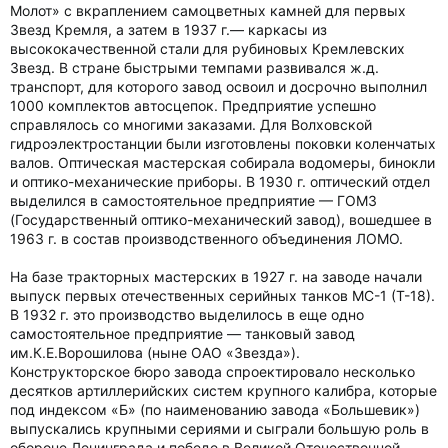
Молот» с вкраплением самоцветных камней для первых
Звезд Кремля, а затем в 1937 г.— каркасы из
высококачественной стали для рубиновых Кремлевских
Звезд. В стране быстрыми темпами развивался ж.д.
транспорт, для которого завод освоил и досрочно выполнил
1000 комплектов автосцепок. Предприятие успешно
справлялось со многими заказами. Для Волховской
гидроэлектростанции были изготовлены поковки коленчатых
валов. Оптическая мастерская собирала водомеры, бинокли
и оптико-механические приборы. В 1930 г. оптический отдел
выделился в самостоятельное предприятие — ГОМЗ
(Государственный оптико-механический завод), вошедшее в
1963 г. в состав производственного объединения ЛОМО.
На базе тракторных мастерских в 1927 г. на заводе начали
выпуск первых отечественных серийных танков МС-1 (Т-18).
В 1932 г. это производство выделилось в еще одно
самостоятельное предприятие — танковый завод
им.К.Е.Ворошилова (ныне ОАО «Звезда»).
Конструкторское бюро завода спроектировало несколько
десятков артиллерийских систем крупного калибра, которые
под индексом «Б» (по наименованию завода «Большевик»)
выпускались крупными сериями и сыграли большую роль в
обороне Ленинграда и победе в Великой Отечественной