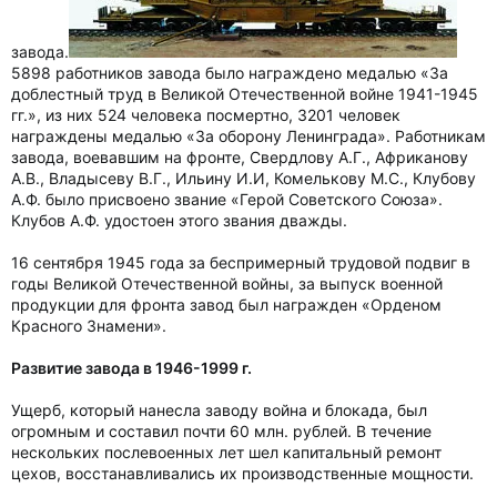
завода.
5898 работников завода было награждено медалью «За
доблестный труд в Великой Отечественной войне 1941-1945
гг.», из них 524 человека посмертно, 3201 человек
награждены медалью «За оборону Ленинграда». Работникам
завода, воевавшим на фронте, Свердлову А.Г., Африканову
А.В., Владысеву В.Г., Ильину И.И, Комелькову М.С., Клубову
А.Ф. было присвоено звание «Герой Советского Союза».
Клубов А.Ф. удостоен этого звания дважды.
16 сентября 1945 года за беспримерный трудовой подвиг в
годы Великой Отечественной войны, за выпуск военной
продукции для фронта завод был награжден «Орденом
Красного Знамени».
Развитие завода в 1946-1999 г.
Ущерб, который нанесла заводу война и блокада, был
огромным и составил почти 60 млн. рублей. В течение
нескольких послевоенных лет шел капитальный ремонт
цехов, восстанавливались их производственные мощности.