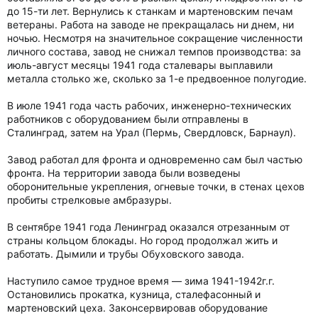
до 15-ти лет. Вернулись к станкам и мартеновским печам
ветераны. Работа на заводе не прекращалась ни днем, ни
ночью. Несмотря на значительное сокращение численности
личного состава, завод не снижал темпов производства: за
июль-август месяцы 1941 года сталевары выплавили
металла столько же, сколько за 1-е предвоенное полугодие.
В июле 1941 года часть рабочих, инженерно-технических
работников с оборудованием были отправлены в
Сталинград, затем на Урал (Пермь, Свердловск, Барнаул).
Завод работал для фронта и одновременно сам был частью
фронта. На территории завода были возведены
оборонительные укрепления, огневые точки, в стенах цехов
пробиты стрелковые амбразуры.
В сентябре 1941 года Ленинград оказался отрезанным от
страны кольцом блокады. Но город продолжал жить и
работать. Дымили и трубы Обуховского завода.
Наступило самое трудное время — зима 1941-1942г.г.
Остановились прокатка, кузница, сталефасонный и
мартеновский цеха. Законсервировав оборудование