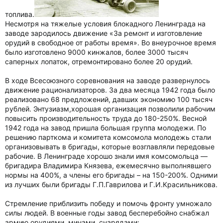
топлива.
Несмотря на тяжелые условия блокадного Ленинграда на
заводе зародилось движение «За ремонт и изготовление
орудий в свободное от работы время». Во внеурочное время
было изготовлено 9000 кинжалов, более 3000 тысяч
саперных лопаток, отремонтировано более 20 орудий.
В ходе Всесоюзного соревнования на заводе развернулось
движение рационализаторов. За два месяца 1942 года было
реализовано 68 предложений, давших экономию 100 тысяч
рублей. Энтузиазм,хорошая организация позволили рабочим
повысить производительность труда до 180-250%. Весной
1942 года на завод пришла большая группа молодежи. По
решению парткома и комитета комсомола молодежь стали
организовывать в бригады, которые возглавляли передовые
рабочие. В Ленинграде хорошо знали имя комсомольца —
бригадира Владимира Князева, ежемесячно выполнявшего
нормы на 400%, а члены его бригады – на 150-200%. Одними
из лучших были бригады Г.П.Гаврилова и Г.И.Красильникова.
Стремление приблизить победу и помочь фронту умножало
силы людей. В военные годы завод бесперебойно снабжал
армию орудиями, минами, снарядами: