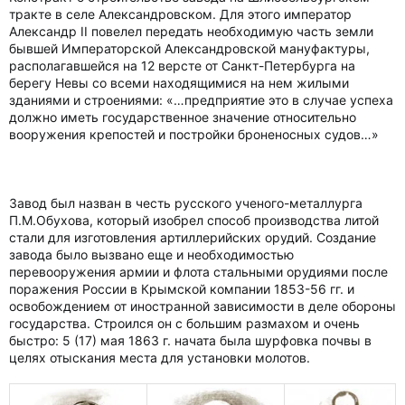
тракте в селе Александровском. Для этого император
Александр II повелел передать необходимую часть земли
бывшей Императорской Александровской мануфактуры,
располагавшейся на 12 версте от Санкт-Петербурга на
берегу Невы со всеми находящимися на нем жилыми
зданиями и строениями: «…предприятие это в случае успеха
должно иметь государственное значение относительно
вооружения крепостей и постройки броненосных судов…»
Завод был назван в честь русского ученого-металлурга
П.М.Обухова, который изобрел способ производства литой
стали для изготовления артиллерийских орудий. Создание
завода было вызвано еще и необходимостью
перевооружения армии и флота стальными орудиями после
поражения России в Крымской компании 1853-56 гг. и
освобождением от иностранной зависимости в деле обороны
государства. Строился он с большим размахом и очень
быстро: 5 (17) мая 1863 г. начата была шурфовка почвы в
целях отыскания места для установки молотов.