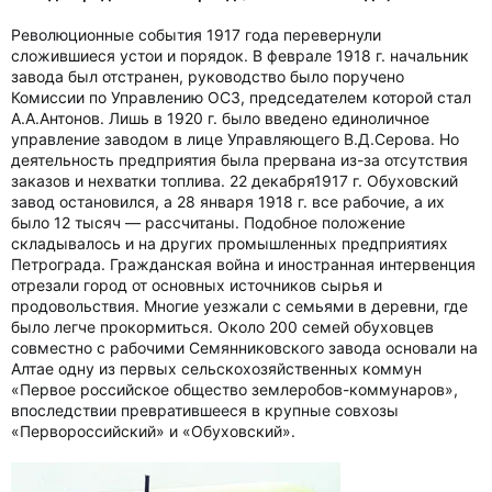
Революционные события 1917 года перевернули
сложившиеся устои и порядок. В феврале 1918 г. начальник
завода был отстранен, руководство было поручено
Комиссии по Управлению ОСЗ, председателем которой стал
А.А.Антонов. Лишь в 1920 г. было введено единоличное
управление заводом в лице Управляющего В.Д.Серова. Но
деятельность предприятия была прервана из-за отсутствия
заказов и нехватки топлива. 22 декабря1917 г. Обуховский
завод остановился, а 28 января 1918 г. все рабочие, а их
было 12 тысяч — рассчитаны. Подобное положение
складывалось и на других промышленных предприятиях
Петрограда. Гражданская война и иностранная интервенция
отрезали город от основных источников сырья и
продовольствия. Многие уезжали с семьями в деревни, где
было легче прокормиться. Около 200 семей обуховцев
совместно с рабочими Семянниковского завода основали на
Алтае одну из первых сельскохозяйственных коммун
«Первое российское общество землеробов-коммунаров»,
впоследствии превратившееся в крупные совхозы
«Первороссийский» и «Обуховский».