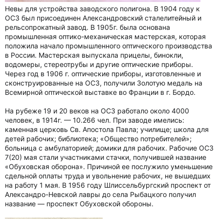
Невы для устройства заводского полигона. В 1904 году к
ОСЗ был присоединен Александровский сталелитейный и
рельсопрокатный завод. В 1905г. была основана
промышленная оптико-механическая мастерская, которая
положила начало промышленного оптического производства
в России. Мастерская выпускала прицелы, бинокли,
водомеры, стереотрубы и другие оптические приборы.
Через год в 1906 г. оптические приборы, изготовленные и
сконструированные на ОСЗ, получили Золотую медаль на
Всемирной оптической выставке во Франции в г. Бордо.
На рубеже 19 и 20 веков на ОСЗ работало около 4000
человек, в 1914г. — 10.266 чел. При заводе имелись:
каменная церковь Св. Апостола Павла; училище; школа для
детей рабочих; библиотека; «Общество потребителей»;
больница с амбулаторией; домики для рабочих. Рабочие ОСЗ
7(20) мая стали участниками стачки, получившей название
«Обуховская оборона». Причиной ее послужило уменьшение
сдельной оплаты труда и увольнение рабочих, не вышедших
на работу 1 мая. В 1956 году Шлиссельбургский проспект от
Александро-Невской лавры до села Рыбацкого получил
название — проспект Обуховской обороны.