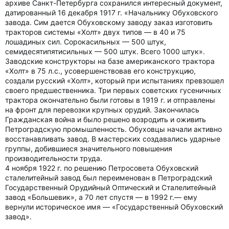
архиве Санкт-Петербурга сохранился интересный документ,
датированный 16 декабря 1917 г. «Начальнику Обуховского
завода. Сим дается Обуховскому заводу заказ изготовить
тракторов системы «Холт» двух типов — в 40 и 75
лошадиных сил. Сорокасильных — 500 штук,
семидесятипятисильных — 500 штук. Всего 1000 штук».
Заводские конструкторы на базе американского трактора
«Холт» в 75 л.с., усовершенствовав его конструкцию,
создали русский «Холт», который при испытаниях превзошел
своего предшественника. Три первых советских гусеничных
трактора окончательно были готовы в 1919 г. и отправлены
на фронт для перевозки крупных орудий. Закончилась
Гражданская война и было решено возродить и оживить
Петроградскую промышленность. Обуховцы начали активно
восстанавливать завод. В мастерских создавались ударные
группы, добившиеся значительного повышения
производительности труда.
4 ноября 1922 г. по решению Петросовета Обуховский
сталелитейный завод был переименован в Петроградский
Государственный Орудийный Оптический и Сталелитейный
завод «Большевик», а 70 лет спустя — в 1992 г.— ему
вернули историческое имя — «Государственный Обуховский
завод».