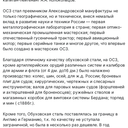
ОСЗ стал преемником Александровской мануфактуры не
только географически, но и технически, внеся немалый
вклад в развитие науки и техники России — первая
металлографическая лаборатория в стране; первая оптико-
механическая промышленная мастерская; первый
отечественный гусеничный трактор; первый авиационный
мотор; первые серийные танки и многое другое, что впервые
было создано в мастерских ОСЗ.
Благодаря отличному качеству обуховской стали, на ОСЗ,
кроме артиллерийских орудий различных систем и калибров
для армии и флота (от 4 дм. до16 дм.) было налажено
производство: колес, шин, осей, для ж.д. России; броневых
плит для судов; хирургических, чертежных и слесарных
инструментов; валов для паровых машин судов (форштевней
и ахтерштевней для броненосцев); ружейных стволов и
магазинных коробок для винтовки системы Бердана; торпед
и мин ( с1886г.).
Кроме того, Обуховская сталь поставлялась за границу в
Англию и Германию, т.к. по качеству не уступала
заграничной, но была в несколько раз дешевле. В год