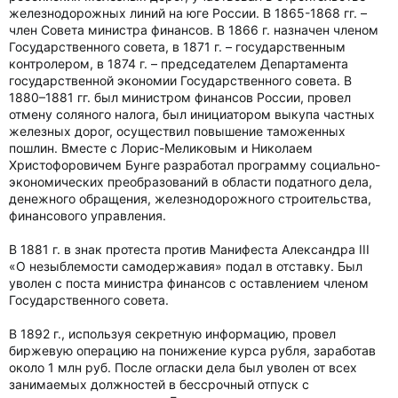
железнодорожных линий на юге России. В 1865-1868 гг. –
член Совета министра финансов. В 1866 г. назначен членом
Государственного совета, в 1871 г. – государственным
контролером, в 1874 г. – председателем Департамента
государственной экономии Государственного совета. В
1880–1881 гг. был министром финансов России, провел
отмену соляного налога, был инициатором выкупа частных
железных дорог, осуществил повышение таможенных
пошлин. Вместе с Лорис-Меликовым и Николаем
Христофоровичем Бунге разработал программу социально-
экономических преобразований в области податного дела,
денежного обращения, железнодорожного строительства,
финансового управления.
В 1881 г. в знак протеста против Манифеста Александра III
«О незыблемости самодержавия» подал в отставку. Был
уволен с поста министра финансов с оставлением членом
Государственного совета.
В 1892 г., используя секретную информацию, провел
биржевую операцию на понижение курса рубля, заработав
около 1 млн руб. После огласки дела был уволен от всех
занимаемых должностей в бессрочный отпуск с