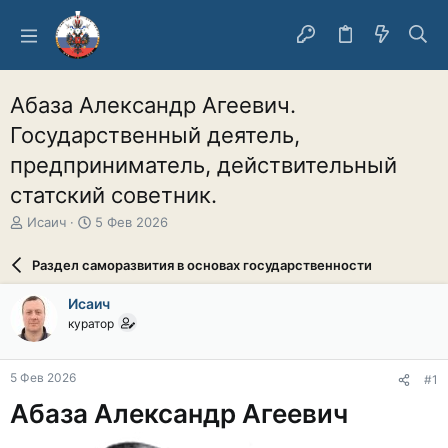
Абаза Александр Агеевич.
Государственный деятель,
предприниматель, действительный
статский советник.
А
Д
Исаич
5 Фев 2026
в
а
т
т
Раздел саморазвития в основах государственности
о
а
р
н
Исаич
т
а
куратор
е
ч
м
а
ы
л
5 Фев 2026
#1
а
Абаза Александр Агеевич