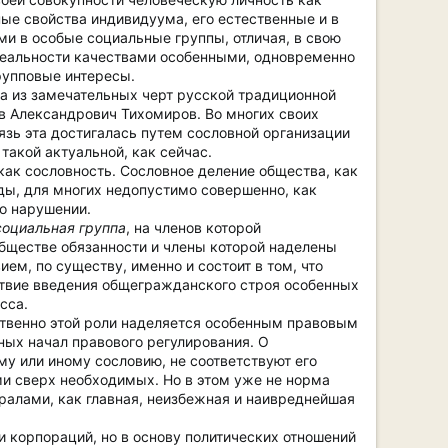
ые свойства индивидуума, его естественные и в
и в особые социальные группы, отличая, в свою
 реальности качествами особенными, одновременно
рупповые интересы.
на из замечательных черт русской традиционной
в Александрович Тихомиров. Во многих своих
вязь эта достигалась путем сословной организации
 такой актуальной, как сейчас.
ак сословность. Сословное деление общества, как
ды, для многих недопустимо совершенно, как
го нарушении.
социальная группа
, на членов которой
бществе обязанности и члены которой наделены
м, по существу, именно и состоит в том, что
дствие введения общегражданского строя особенных
сса.
ственно этой роли наделяется особенным правовым
ных начал правового регулирования. О
му или иному сословию, не соответствуют его
ми сверх необходимых. Но в этом уже не норма
ралами, как главная, неизбежная и наивреднейшая
и корпораций, но в основу политических отношений