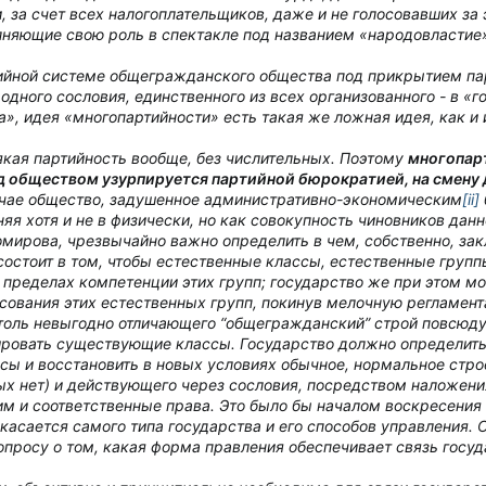
 за счет всех налогоплательщиков, даже и не голосовавших за э
няющие свою роль в спектакле под названием «народовластие
ийной системе общегражданского общества под прикрытием па
одного сословия, единственного из всех организованного - в «г
, идея «многопартийности» есть такая же ложная идея, как и 
якая партийность вообще, без числительных. Поэтому
многопар
ад обществом узурпируется партийной бюрократией, на смену
чае общество, задушенное административно-экономическим
[ii]
яя хотя и не в физически, но как совокупность чиновников данн
хомирова, чрезвычайно важно определить в чем, собственно, за
 состоит в том, чтобы естественные классы, естественные груп
 пределах компетенции этих групп; государство же при этом м
сования этих естественных групп, покинув мелочную регламент
оль невыгодно отличающего “общегражданский” строй повсюду, 
ировать существующие классы
. Государство должно определит
сы и восстановить в новых условиях обычное, нормальное стро
орых нет) и действующего через сословия, посредством наложен
им и соответственные права.
Это было бы началом воскресения 
касается самого типа государства и его способов управления. 
просу о том, какая форма правления обеспечивает связь госуд