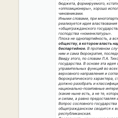
бюджета, формируемого, кстати,
«оппозиционеры», хорошо испол
чиновниками.
Иными словами, при многопарт
реализуется идея властвования 
«общегражданского государства»
господства «номенклатуры».
Плоха не однопартийность, а вс
обществу, в котором власть н
беспартийное.
В противном слу
ним и сама бюрократия, последн
Ввиду этого, по словам Л.А. Ти
государства. В основе эта идея
управительных функций во всех
верховного
направления и согла
бюрократического характера, ст
должно разобрать и классифиц
национально-позитивные интере
(какие ныне есть, а не те, кот
и силам, а равно предоставляя 
Вопрос сословного государства 
общегражданском сводится к во
республиканская.