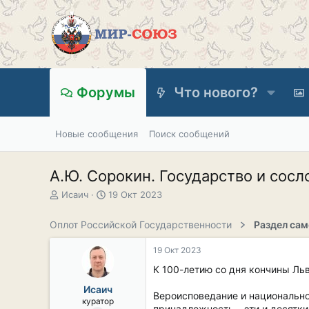
Форумы
Что нового?
Новые сообщения
Поиск сообщений
А.Ю. Сорокин. Государство и сосл
А
Д
Исаич
19 Окт 2023
в
а
т
т
Оплот Российской Государственности
о
а
р
н
19 Окт 2023
т
а
е
ч
К 100-летию со дня кончины Ль
м
а
Исаич
ы
л
Вероисповедание и национально
куратор
а
принадлежность – эти и десятки