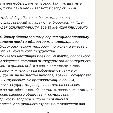
ти или любые другие партии. Так, что штатные
», тоже фактически являются сегодняшними
ртийной борьбы «нанайских мальчиков»
осударственный аппарат», т.е. бюрократии. Идея
идея однопартийности, всё та же идея классового
тийному бессословному, вернее односословному
 должно прийти общество многосословное и
бюрократическим террором, погибнет, а вместе с
ого национального государства.
ключается настоящая идея социального, сословного
пы общества получили от государства делегацию его
ожет и должно войти в свою нормальную роль
ацию их жизни, и тем избавившись также от
где он, на несчастье народов, возник. Государство
ь их групповые, не противоречащие общим,
ение государства, опирающегося на сословия
ия на них обязанностей, соответственных их природе
современного общества и государства.
Сущность вопроса о строе сословном и
арства и социального строя: монархическая или