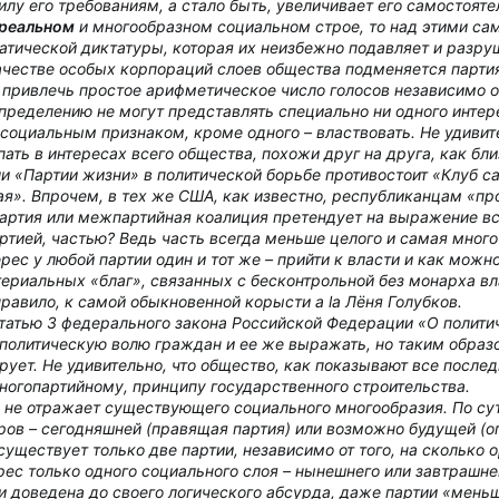
илу его требованиям, а стало быть, увеличивает его самостояте
реальном
и многообразном социальном строе, то над этими с
атической диктатуры, которая их неизбежно подавляет и разру
ачестве особых корпораций слоев общества подменяется партия
ривлечь простое арифметическое число голосов независимо о
 определению не могут представлять специально ни одного интер
оциальным признаком, кроме одного – властвовать. Не удивит
ать в интересах всего общества, похожи друг на друга, как бл
и «Партии жизни» в политической борьбе противостоит «Клуб с
я». Впрочем, в тех же США, как известно, республиканцам «про
партия или межпартийная коалиция претендует на выражение вс
артией, частью? Ведь часть всегда меньше целого и самая мног
рес у любой партии один и тот же – прийти к власти и как можн
ериальных «благ», связанных с бесконтрольной
без монарха
вл
правило, к самой обыкновенной корысти a la Лёня Голубков.
статью 3 федерального закона Российской Федерации «О полити
политическую волю граждан и ее же выражать, но таким образ
рует. Не удивительно, что общество, как показывают все после
многопартийному, принципу государственного строительства.
не отражает существующего социального многообразия. По сут
ов – сегодняшней (правящая партия) или возможно будущей (о
существует только две партии, независимо от того, на сколько 
ес только одного социального слоя – нынешнего или завтрашне
и доведена до своего логического абсурда, даже партии «мень