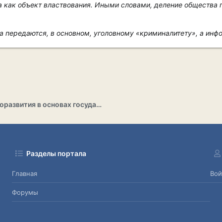
а как объект властвования. Иными словами, деление общества п
а передаются, в основном, уголовному «криминалитету», а ин
Раздел саморазвития в основах государственности
Разделы портала
Главная
Вой
Форумы