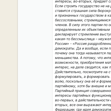
интересы, во-вторых, придает с
Если строить государство не на
ставится страшная сила бюрокр
и признанных государством в к
бессословными, стремящимися п
членов. В силу этого партии по
определенным их объективным с
декларирует стремление выступ
какая-то бессмыслица – неужел
России» - «Россия раздробленна
демократы. Да и вообще, если 
почему она тогда называется п
меньшинства. А потому, что инте
возможности, приобретения мат
интерес, на деле сводится, как 
Действительно, посмотрите на 
формулировать, а формировать 
волю, поскольку она её и форми
партийному, хотя бы внешне и 
Партийный принцип совершенно 
интересы партийных функционер
во-первых, в действительности 
вторых, все они выражают интер
Федерации, где идея демократи