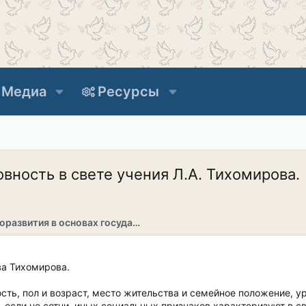
Медиа
Ресурсы
овность в свете учения Л.А. Тихомирова.
Раздел саморазвития в основах государственности
ва Тихомирова.
сть, пол и возраст, место жительства и семейное положение, 
, если не сотни, иных социальных признаков характеризуют в с