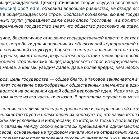
 общегражданский
. Демократическая теория осудила сословное
 версия).doc#_edn1
, объявила всеобщее равенство, не отведя е
а в общегражданском строе. Сословия объявлены ею вне госуда
ых групп, упраздняет даже само слово "сословие" и в политич
овременное государство знает, что общество расслоено на отде
инципе, безразличное отношение государственной власти к ест
рав, потребных для исполнения их объективной корпоративной 
в социальной структуре, борьба за предоставление соответс
руппам, имеет своим результатом отсутствие таких прав вооб
оженное сторонниками общегражданского строя игнорирование 
 менее, а как мы увидим далее, даже более вредно, чем необо
ров, цель государства — общее благо, а таковое заключается в 
ляет сочетание разнообразных общественных элементов в еди
одится на основании одной общей верховной идеи. Идея эта, д
 том числе из его частных союзов. В противном случае она мог
и зрения есть лишь последнее дополнение и завершение той сет
множество групп и целых слоев их образует то, что называется
жными условиями и интересами, по которым только люди всту
х связаны между собою единством пребывания в одной местно
есов, основанные на трудовом начале или на отправлении как
о совместном преследовании духовных интересов. Но и люди р