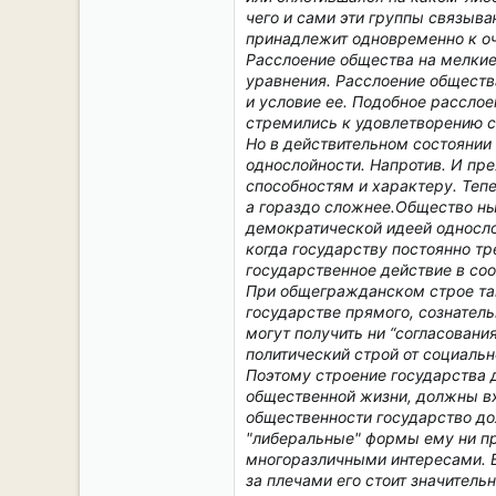
чего и сами эти группы связыв
принадлежит одновременно к о
Расслоение общества на мелкие
уравнения. Расслоение общества
и условие ее. Подобное расслое
стремились к удовлетворению с
Но в действительном состоянии
однослойности. Напротив. И пре
способностям и характеру. Теп
а гораздо сложнее.Общество нын
демократической идеей односло
когда государству постоянно т
государственное действие в со
При общегражданском строе так
государстве прямого, сознатель
могут получить ни “согласовани
политический строй от социальн
Поэтому
строение государства 
общественной жизни, должны вх
общественности государство до
"либеральные" формы ему ни пр
многоразличными интересами. В 
за плечами его стоит значител