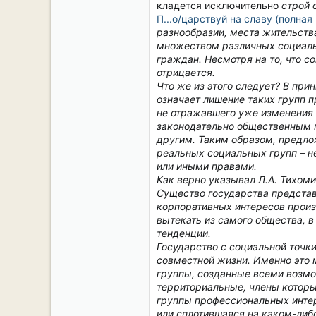
кладется исключительно
строй
П...о/царствуй на славу (полная
разнообразии, места жительств
множеством различных социальн
граждан. Несмотря на то, что с
отрицается.
Что же из этого следует? В пр
означает лишение таких групп п
не отражавшего уже изменения 
законодательно общественным г
другим. Таким образом, предл
реальных социальных групп – не
или иными правами.
Как верно указывал Л.А. Тихоми
Существо государства представ
корпоративных интересов произв
вытекать из самого общества, в
тенденции.
Государство с социальной точк
совместной жизни. Именно это 
группы, созданные всеми возмо
территориальные, члены которы
группы профессиональных интер
или сплотившаяся на каком-либ