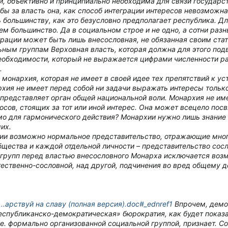
и, объективно и принципиально необходима для связи государс
бы за власть
она, как способ интеграции интересов невозможна.
ь большинству, как это безусловно предполагает республика. 
ем большинство. Да в социальном строе и не одно, а сотни раз
рации может быть лишь внесословная, не обязанная своим ста
ьным группам Верховная власть, которая должна для этого подв
еобходимости, который не выражается цифрами численности раз
.
монархия, которая не имеет в своей идее тех препятствий к у
хия не имеет перед собой ни задачи выражать интересы тольк
 представляет орган общей национальной воли. Монархия не и
сов, стоящих за тот или иной интерес. Она может всецело посв
о для гармонического действия? Монархии нужно лишь
знание
мих.
рхии возможно нормальное представительство, отражающие мно
 общества и каждой отдельной личности – представительство со
групп перед властью внесословного Монарха исключается возм
тественно-сословной, над другой, подчинения во вред общему 
/П...арствуй на славу (полная версия).doc#_ednref1
Впрочем, демо
еспубликанско-демократическая» бюрократия, как будет показа
е. формально организованной социальной группой, признает. Со