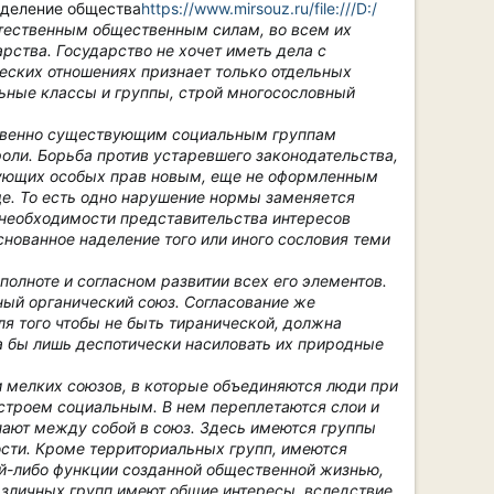
 деление общества
https://www.mirsouz.ru/file:///D:/
стественным общественным силам, во всем их
рства. Государство не хочет иметь дела с
еских отношениях признает только отдельных
льные классы и группы, строй многосословный
ественно существующим социальным группам
роли. Борьба против устаревшего законодательства,
твующих особых прав новым, еще не оформленным
ще. То есть одно нарушение нормы заменяется
необходимости представительства интересов
снованное наделение того или иного сословия теми
полноте и согласном развитии всех его элементов.
ный органический союз.
Согласование же
ля того чтобы не быть тиранической, должна
ла бы лишь деспотически насиловать их природные
и мелких союзов, в которые объединяются люди при
строем социальным.
В нем переплетаются слои и
пают между собой в союз. Здесь имеются группы
сти. Кроме территориальных групп, имеются
ой-либо функции созданной общественной жизнью,
азличных групп имеют общие интересы, вследствие