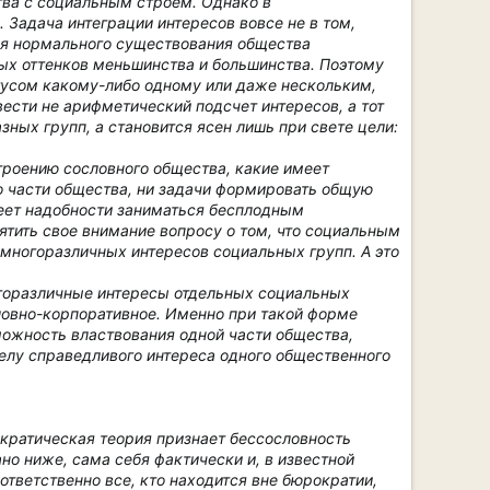
тва с социальным строем. Однако в
 Задача интеграции интересов вовсе не в том,
Для нормального существования общества
ных оттенков меньшинства и большинства. Поэтому
тусом какому-либо одному или даже нескольким,
ести не арифметический подсчет интересов, а тот
ных групп, а становится ясен лишь при свете цели:
строению сословного общества, какие имеет
о части общества, ни задачи формировать общую
меет надобности заниматься бесплодным
ятить свое внимание вопросу о том, что социальным
многоразличных интересов социальных групп. А это
горазличные интересы отдельных социальных
словно-корпоративное. Именно при такой форме
ожность властвования одной части общества,
делу справедливого интереса одного общественного
кратическая теория признает бессословность
но ниже, сама себя фактически и, в известной
ответственно все, кто находится вне бюрократии,