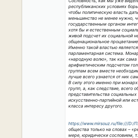
Сословность, как мы уже видел
республиканских условиях
борь
чтобы политическую власть дат
меньшинство не менее нужно, ч
государственным органом интег
хотя бы и естественным социал
живой подсчет их социальной н
общенациональное процветание
Именно такой властью является 
парламентарная система. Монар
«народную волю», так как сама
арифметическим подсчетом голо
группам
всем вместе
необходим
лучше всего узнается от них са
В силу этого именно при мона
групп, а, как следствие, всего
представительства социальных 
искусственно-партийной или ес
класса интересу другого.
https://www.mirsouz.ru/file:///D:
общества только на словах – «р
мере, юридически сословием, т.