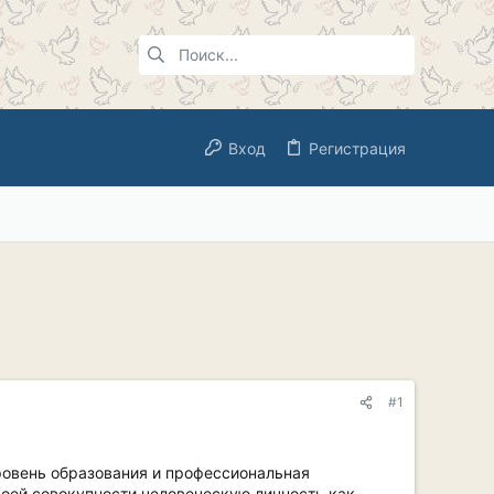
Вход
Регистрация
#1
уровень образования и профессиональная
воей совокупности человеческую личность как