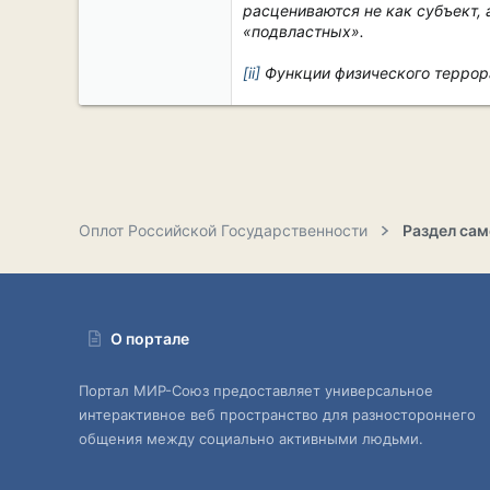
расцениваются не как субъект, 
«подвластных».
[ii]
Функции физического террор
Оплот Российской Государственности
О портале
Портал МИР-Союз предоставляет универсальное
интерактивное веб пространство для разностороннего
общения между социально активными людьми.