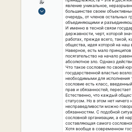
явление уникальное, неразрывн
15 Сен 2019
большинстве своем объективные
2,104
очередь, от членов остальных 
объединяющими и разъединяющи
16
И именно в тесной связи госуд
38
державности, черт, которой зн
54
работах, прежде всего, такой, 
общества, идея которой на наш в
СПб. Центр.
Наверное, есть мало принципов
посягательство на начало раве
абсолютное зло. Однако действи
Что такое сословие по своей ю
государственной властью возло
необходимыми для исполнения т
сословие есть класс, введенны
прав и обязанностей, перестает
Естественно, что каждый общес
статусом. Но в этом нет ничег
несправедливости можно говорит
обязанностям. С подобной ситу
сословной организации, а её н
составляющая самого сословног
Хотя вообще в современном гос