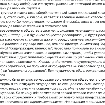
аются между собой, или же группы различных категорий имеют н
чень различным группам.
 группы и союзы есть общий постоянный закон социальной жизн
, а, стало быть, и
классы,
является явлением вечным; классы с
ние могло бы прекратиться, по словам философа, лишь в том слу
воих различных желаний и потребностей.
 современного общества вовсе не происходит уменьшения расс
жде, и теперь, и в будущем общество распадалось, и будет рас
ерь расслоение становится даже и гораздо сильнее, нежели бы
е расслоено гораздо сильнее, нежели прежде, и имеет вид “еди
йной “общегражданственности”, перестало принимать во внима
ребуется самая живая связь с социальным строем, чтобы удовле
ответствие с действительно существующими социальными силам
ая связь невозможна. Классы, действительно существующие (кл
ного отражения, не получают от государства ни классовых прав,
я”, ни “правильного развития”. Вся неудачность общегражданско
ого.
должно быть именно согласовано со строением общества
, а ст
одить в конституцию государства, то есть должны быть возвод
лжно воздвигаться на социальном строе. Иначе оно неизбежно 
идавали. По закону общественности всякий человек живет не из
своих стремлениях и требованиях он только тогда представляет
ьное количество его единомышленников. Нахождение в социальн