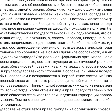
ое тем самым с её всеобщностью. Вместе с тем эти общественн
 черты, с одной стороны, объединяют каждого с другими людьм
групп. Иными словами, человек, как член общества, обладает в
ми общество на известные слои, члены которых имеют свои г
арства и действительной социальной структуры заключается од
ачительное внимание уделял выдающийся русский мыслитель Ле
как «Монархическая государственность», он подчеркивал, что с
згляд отнюдь не архаична, а, совсем наоборот, никогда не была
 столь неприемлемых для представителей либеральной мысли, к
нства, составляющее непременную часть демократической триа
тельное зло коренится не в самом принципе сословности, а в е
ридической природе? Это
реальная
, формально организованная
жены определенные, соответствующие их фактической роли в о
аких обязанностей правами. Различие между классом и сословие
й в круг государственного строения. Сословие, лишенное всле
 быть сословием и возвращается в “первобытное состояние” кла
твенный класс играет свою роль в социальной жизни и соответ
о несправедливого. Принцип дифференциации – одно из непремен
ь только тогда, когда объем и виды прав, предоставленных то
ацией общество сталкивается при наделении корпораций права
арушение. Тем не менее, именно последнее воспринимается либе
о принципа.
ударстве не отрицается право граждан на организацию союзов 