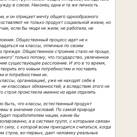
ужду в союзе. Наконец одна и та же личность
и, и он отрицает мечту общего однообразного
оставляют не только продукт социальной жизни, но
чае, если бы люди не жили, не работали, не
лоения. Общественный процесс идет не к
падаться на классы, отличные по своим
ло прежде. Общественное строение стало не проще,
ного” только потому, что государство, увлеченное
ние существующее расслоение. И это в то время,
творить его новым потребностям и поставить
и и потребностями их.
ассы, организации), уже не находят себе в
 ни классовых обязанностей, а вследствие этого не
го строя проистекла именно из идеи отделить
ало быть, что классы, естественный продукт
имы в значение сословий. По самой природе
будет поработителем нации, какие бы
олированно, а в системе групп, с которыми связан
 силу, с которой всем приходится считаться, когда
ом строе, во-первых, дает человеку реальные