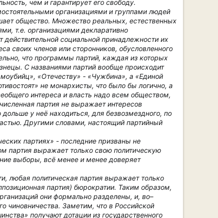
льность, чем и гарантирует его свободу.
амостоятельными организациями и группами людей
шает общество
. Множество реальных, естественных
ми, т.е. организациями декларативно
т действительной социальной принадлежности их
еса своих членов или сторонников, обусловленного
ельно, что программы партий, каждая из которых
изнецы. С названиями партий вообще происходит
амоубийц», «Отечеству» - «Чужбина», а «Единой
тивостоят» не монархисты, что было бы логично, а
еобщего интереса и власть надо всем обществом,
очисленная партия не выражает интересов
о дольше у неё находиться, для безвозмездного, по
астью. Другими словами, настоящий партийный
ческих партиях» - последние призваны не
ом партия выражает только свою политическую
дние выборы, всё менее и менее доверяет
и, любая политическая партия выражает только
ппозиционная партия) бюрократии. Таким образом,
организаций они формально разделены, и, во–
го чиновничества. Заметим, что в Российской
шинства» получают дотации из государственного