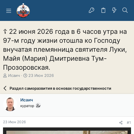
☦ 22 июня 2026 года в 6 часов утра на
97-м году жизни отошла ко Господу
внучатая племянница святителя Луки,
Майя (Мария) Дмитриевна Тум-
Прозоровская.
А
Д
Исаич
23 Июн 2026
в
а
т
т
Раздел саморазвития в основах государственности
о
а
р
н
Исаич
т
а
куратор
е
ч
м
а
ы
л
23 Июн 2026
#1
а