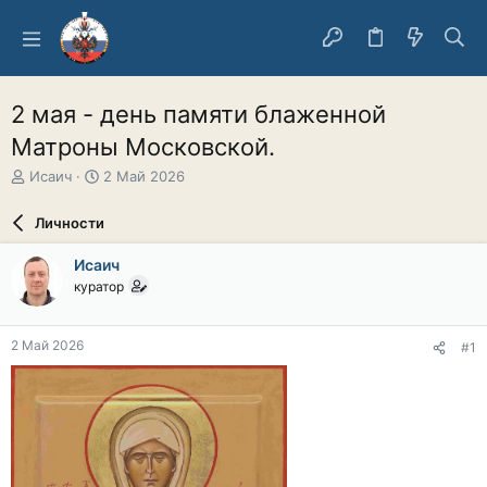
2 мая - день памяти блаженной
Матроны Московской.
А
Д
Исаич
2 Май 2026
в
а
т
т
Личности
о
а
р
н
Исаич
т
а
куратор
е
ч
м
а
ы
л
2 Май 2026
#1
а