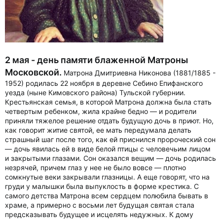
2 мая - день памяти блаженной Матроны
Московской.
Матрона Дмитриевна Никонова (1881/1885 -
1952) родилась 22 ноября в деревне Себино Епифанского
уезда (ныне Кимовского района) Тульской губернии.
Крестьянская семья, в которой Матрона должна была стать
четвертым ребенком, жила крайне бедно — и родители
приняли тяжелое решение отдать будущую дочь в приют. Но,
как говорит житие святой, ее мать передумала делать
страшный шаг после того, как ей приснился пророческий сон
— дочь явилась ей в виде белой птицы с человечьим лицом
и закрытыми глазами. Сон оказался вещим — дочь родилась
незрячей, причем глаз у нее не было вовсе — плотно
сомкнутые веки закрывали глазницы. А еще говорят, что на
груди у малышки была выпуклость в форме крестика. С
самого детства Матрона всем сердцем полюбила бывать в
храме, а примерно с восьми лет будущая святая стала
предсказывать будущее и исцелять недужных. К дому