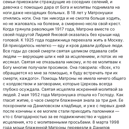
семьи приезжали страждущие из соседних селений, и
девочка с помощью дара от Бога и молитвы поднимала на
ноги даже неходящих больных. В 18 лет у Матронушки
отнялись ноги. Она так никогда и не смогла больше ходить,
но не жаловалсь на болезни, а смиренно несла свой крест.
Когда грянула революция 1917 года, Матрона вместе со
своей подругой Лидией Янковой оказалась без крыши над
головой. К 1925 года подвижница переехала жить в Москву.
Ей приходилось нелегко — еду и кров давали добрые люди.
Все годы до своей смерти святая целиком отдавала себя
людям — верующие шли к ней за исцелением, и поток их не
иссякал. Святая не отказывала никому, и по ее молитвам к
Богу многие получали просимое. Она говорила: «Всех, кто
обращается ко мне за помощью, я буду встречать при их
смерти, каждого». Помощь Матроны не имела ничего общего
с колдовством и заговорами, которые Церковь всегда
глубоко осуждала. Святая исцеляла искренней молитвой за
людей. 2 мая 1952 года Матронушка отошла ко Господу. Как
гласит житие, о часе смерти блаженная знала за три дня. Ее
похоронили на Даниловском кладбище, и уже с первых дней
после кончины к ее могиле стали приходить паломники —
кто с благодарностью за ее подвижничество и чудеса
исцеления, кто с молитвенными просьбами. 8 марта 1998
года мощи блаженной Матроны перевезли в Данилов