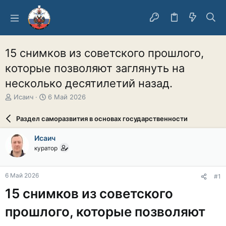
15 снимков из советского прошлого,
которые позволяют заглянуть на
несколько десятилетий назад.
А
Д
Исаич
6 Май 2026
в
а
т
т
Раздел саморазвития в основах государственности
о
а
р
н
Исаич
т
а
куратор
е
ч
м
а
ы
л
6 Май 2026
#1
а
15 снимков из советского
прошлого, которые позволяют