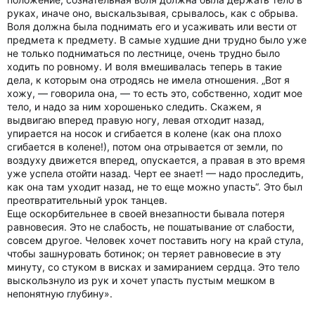
руках, иначе оно, выскальзывая, срывалось, как с обрыва.
Воля должна была поднимать его и усаживать или вести от
предмета к предмету. В самые худшие дни трудно было уже
не только подниматься по лестнице, очень трудно было
ходить по ровному. И воля вмешивалась теперь в такие
дела, к которым она отродясь не имела отношения. „Вот я
хожу, — говорила она, — то есть это, собственно, ходит мое
тело, и надо за ним хорошенько следить. Скажем, я
выдвигаю вперед правую ногу, левая отходит назад,
упирается на носок и сгибается в колене (как она плохо
сгибается в колене!), потом она отрывается от земли, по
воздуху движется вперед, опускается, а правая в это время
уже успела отойти назад. Черт ее знает! — надо проследить,
как она там уходит назад, не то еще можно упасть“. Это был
преотвратительный урок танцев.
Еще оскорбительнее в своей внезапности бывала потеря
равновесия. Это не слабость, не пошатывание от слабости,
совсем другое. Человек хочет поставить ногу на край стула,
чтобы зашнуровать ботинок; он теряет равновесие в эту
минуту, со стуком в висках и замиранием сердца. Это тело
выскользнуло из рук и хочет упасть пустым мешком в
непонятную глубину».