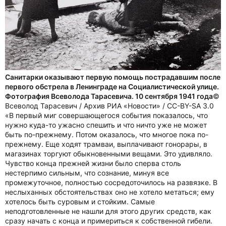
Санитарки оказывают первую помощь пострадавшим после
первого обстрела в Ленинграде на Социалистической улице.
Фотография Всеволода Тарасевича. 10 сентября 1941 года
©
Всеволод Тарасевич / Архив РИА «Новости» / CC-BY-SA 3.0
«В первый миг совершающегося события показалось, что
нужно куда-то ужасно спешить и что ничто уже не может
быть по-прежнему. Потом оказалось, что многое пока по-
прежнему. Еще ходят трамваи, выплачивают гонорары, в
магазинах торгуют обыкновенными вещами. Это удивляло.
Чувство конца прежней жизни было сперва столь
нестерпимо сильным, что сознание, минуя все
промежуточное, полностью сосредоточилось на развязке. В
неслыханных обстоятельствах оно не хотело метаться; ему
хотелось быть суровым и стойким. Самые
неподготовленные не нашли для этого других средств, как
сразу начать с конца и примериться к собственной гибели.