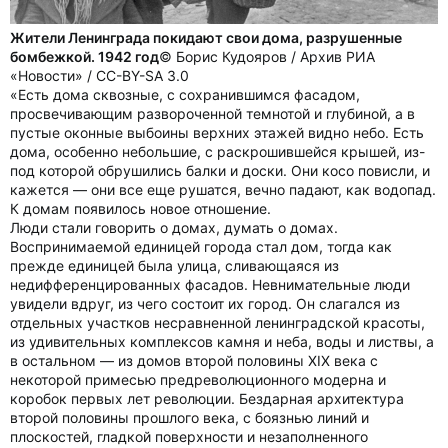
Жители Ленинграда покидают свои дома, разрушенные
бомбежкой. 1942 год
© Борис Кудояров / Архив РИА
«Новости» / CC-BY-SA 3.0
«Есть дома сквозные, с сохранившимся фасадом,
просвечивающим развороченной темнотой и глубиной, а в
пустые оконные выбоины верхних этажей видно небо. Есть
дома, особенно небольшие, с раскрошившейся крышей, из-
под которой обрушились балки и доски. Они косо повисли, и
кажется — они все еще рушатся, вечно падают, как водопад.
К домам появилось новое отношение.
Люди стали говорить о домах, думать о домах.
Воспринимаемой единицей города стал дом, тогда как
прежде единицей была улица, сливающаяся из
недифференцированных фасадов. Невнимательные люди
увидели вдруг, из чего состоит их город. Он слагался из
отдельных участков несравненной ленинградской красоты,
из удивительных комплексов камня и неба, воды и листвы, а
в остальном — из домов второй половины XIX века с
некоторой примесью предреволюционного модерна и
коробок первых лет революции. Бездарная архитектура
второй половины прошлого века, с боязнью линий и
плоскостей, гладкой поверхности и незаполненного