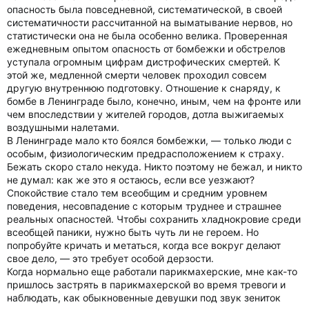
опасность была повседневной, систематической, в своей
систематичности рассчитанной на выматывание нервов, но
статистически она не была особенно велика. Проверенная
ежедневным опытом опасность от бомбежки и обстрелов
уступала огромным цифрам дистрофических смертей. К
этой же, медленной смерти человек проходил совсем
другую внутреннюю подготовку. Отношение к снаряду, к
бомбе в Ленинграде было, конечно, иным, чем на фронте или
чем впоследствии у жителей городов, дотла выжигаемых
воздушными налетами.
В Ленинграде мало кто боялся бомбежки, — только люди с
особым, физиологическим предрасположением к страху.
Бежать скоро стало некуда. Никто поэтому не бежал, и никто
не думал: как же это я остаюсь, если все уезжают?
Спокойствие стало тем всеобщим и средним уровнем
поведения, несовпадение с которым труднее и страшнее
реальных опасностей. Чтобы сохранить хладнокровие среди
всеобщей паники, нужно быть чуть ли не героем. Но
попробуйте кричать и метаться, когда все вокруг делают
свое дело, — это требует особой дерзости.
Когда нормально еще работали парикмахерские, мне как-то
пришлось застрять в парикмахерской во время тревоги и
наблюдать, как обыкновенные девушки под звук зениток