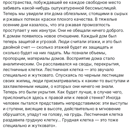
пространства, побуждавшей ее каждое свободное место
забивать какой-нибудь оштукатуренной бессмыслицей.
Теперь мы увидели эти дома облезлыми, стоящими в сырых
и ржавых потеках краски плохого качества. В тяжелые
осенние дни казалось, что эта ржавая промозглость
проступает у них изнутри. Они не обещали ничего доброго.
К домам появилось новое отношение. Каждый дом был
теперь защитой и угрозой. Люди считали этажи, и это был
двойной счет — сколько этажей будет их защищать и
сколько будет на них падать. Мы познали объемы,
пропорции, материалы домов. Восприятие дома стало
аналитическим. Он расслаивался на своды, перекрытия,
лестничные клетки. Лестничная клетка — это звучало
специально и жутковато. Спускаясь по черным лестницам
своих жилищ, люди присматривались к каким-то выступам и
захламленным нишам, о которых они ничего не знали.
Теперь это были укрытия. Как будет лучше, в случае чего,
прислониться здесь к правой или к левой стенке? Иногда
человек пытался представить непредставимое: эти выступы
и ступени, висящие в высоте, действительно в мгновение
обрушатся, упадут на голову, на грудь. Лестничная клетка
раздавила грудную клетку… Грудная клетка — это тоже
специально и жутковато».