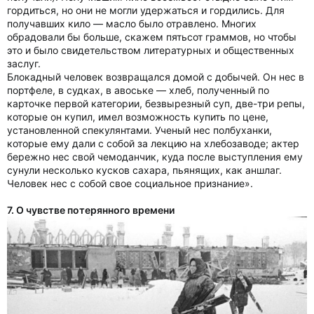
гордиться, но они не могли удержаться и гордились. Для
получавших кило — масло было отравлено. Многих
обрадовали бы больше, скажем пятьсот граммов, но чтобы
это и было свидетельством литературных и общественных
заслуг.
Блокадный человек возвращался домой с добычей. Он нес в
портфеле, в судках, в авоське — хлеб, полученный по
карточке первой категории, безвырезный суп, две-три репы,
которые он купил, имел возможность купить по цене,
установленной спекулянтами. Ученый нес полбуханки,
которые ему дали с собой за лекцию на хлебозаводе; актер
бережно нес свой чемоданчик, куда после выступления ему
сунули несколько кусков сахара, пьянящих, как аншлаг.
Человек нес с собой свое социальное признание».
7. О чувстве потерянного времени