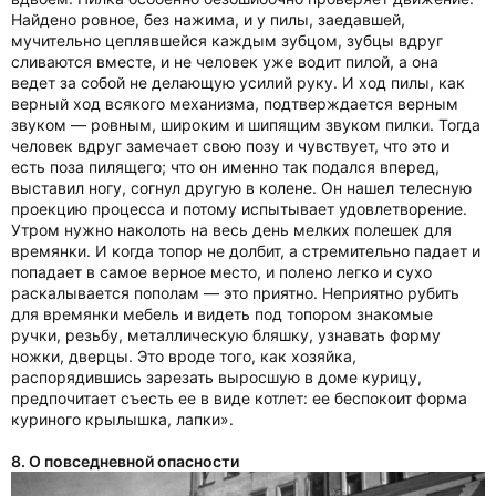
Найдено ровное, без нажима, и у пилы, заедавшей,
мучительно цеплявшейся каждым зубцом, зубцы вдруг
сливаются вместе, и не человек уже водит пилой, а она
ведет за собой не делающую усилий руку. И ход пилы, как
верный ход всякого механизма, подтверждается верным
звуком — ровным, широким и шипящим звуком пилки. Тогда
человек вдруг замечает свою позу и чувствует, что это и
есть поза пилящего; что он именно так подался вперед,
выставил ногу, согнул другую в колене. Он нашел телесную
проекцию процесса и потому испытывает удовлетворение.
Утром нужно наколоть на весь день мелких полешек для
времянки. И когда топор не долбит, а стремительно падает и
попадает в самое верное место, и полено легко и сухо
раскалывается пополам — это приятно. Неприятно рубить
для времянки мебель и видеть под топором знакомые
ручки, резьбу, металлическую бляшку, узнавать форму
ножки, дверцы. Это вроде того, как хозяйка,
распорядившись зарезать выросшую в доме курицу,
предпочитает съесть ее в виде котлет: ее беспокоит форма
куриного крылышка, лапки».
8. О повседневной опасности