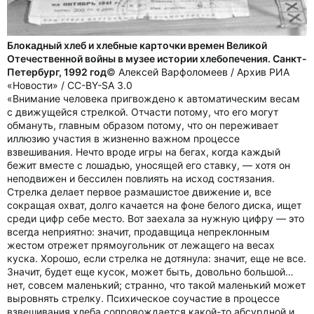
Блокадный хлеб и хлебные карточки времен Великой
Отечественной войны в музее истории хлебопечения. Санкт-
Петербург, 1992 год
© Алексей Варфоломеев / Архив РИА
«Новости» / CC-BY-SA 3.0
«Внимание человека пригвождено к автоматическим весам
с движущейся стрелкой. Отчасти потому, что его могут
обмануть, главным образом потому, что он переживает
иллюзию участия в жизненно важном процессе
взвешивания. Нечто вроде игры на бегах, когда каждый
бежит вместе с лошадью, уносящей его ставку, — хотя он
неподвижен и бессилен повлиять на исход состязания.
Стрелка делает первое размашистое движение и, все
сокращая охват, долго качается на фоне белого диска, ищет
среди цифр себе место. Вот заехала за нужную цифру — это
всегда неприятно: значит, продавщица непреклонным
жестом отрежет прямоугольник от лежащего на весах
куска. Хорошо, если стрелка не дотянула: значит, еще не все.
Значит, будет еще кусок, может быть, довольно большой…
нет, совсем маленький; странно, что такой маленький может
выровнять стрелку. Психическое соучастие в процессе
взвешивания хлеба сопровождается какой-то абсурдной и