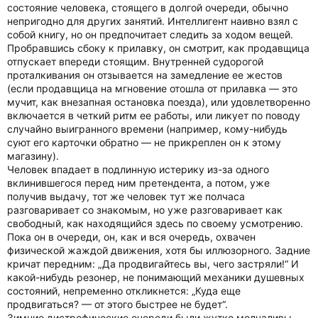
состояние человека, стоящего в долгой очереди, обычно
непригодно для других занятий. Интеллигент наивно взял с
собой книгу, но он предпочитает следить за ходом вещей.
Пробравшись сбоку к прилавку, он смотрит, как продавщица
отпускает впереди стоящим. Внутренней судорогой
проталкивания он отзывается на замедление ее жестов
(если продавщица на мгновение отошла от прилавка — это
мучит, как внезапная остановка поезда), или удовлетворенно
включается в четкий ритм ее работы, или ликует по поводу
случайно выигранного времени (например, кому-нибудь
суют его карточки обратно — не прикреплен он к этому
магазину).
Человек впадает в подлинную истерику из-за одного
вклинившегося перед ним претендента, а потом, уже
получив выдачу, тот же человек тут же полчаса
разговаривает со знакомым, но уже разговаривает как
свободный, как находящийся здесь по своему усмотрению.
Пока он в очереди, он, как и вся очередь, охвачен
физической жаждой движения, хотя бы иллюзорного. Задние
кричат передним: „Да продвигайтесь вы, чего застряли!“ И
какой-нибудь резонер, не понимающий механики душевных
состояний, непременно откликнется: „Куда еще
продвигаться? — от этого быстрее не будет“.
Зимние дистрофические очереди были жутко молчаливы.