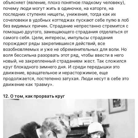
объясняет (явление, плохо понятное гладкому человеку),
почему люди могут жить в одиночке, на каторге, на
последних ступенях нищеты, унижения, тогда как их
сочеловеки в удобных коттеджах пускают себе пулю в лоб
без видимых причин. Страдание непрестанно стремится с
помощью другого, замещающего страдания отделаться от
самого себя. Цели, интересы, импульсы страдания
порождают ряды закрепившихся действий, все
возобновляемых и уже не обременительных для воли. Но
воля бессильна разорвать этот ряд, чтобы ввести в него
новый, не закрепленный страданием жест. Так сложился
круг блокадного зимнего дня. И среди передышки это
движение, вращательное и нерасторжимое, еще
продолжается, постепенно затухая. Люди несут в себе это
движение как травму».
12. О том, как прорвать круг