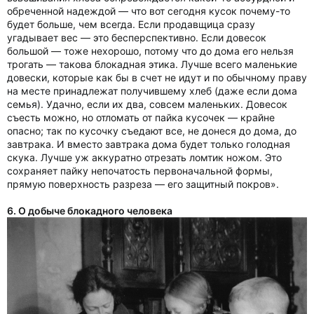
обреченной надеждой — что вот сегодня кусок почему-то
будет больше, чем всегда. Если продавщица сразу
угадывает вес — это бесперспективно. Если довесок
большой — тоже нехорошо, потому что до дома его нельзя
трогать — такова блокадная этика. Лучше всего маленькие
довески, которые как бы в счет не идут и по обычному праву
на месте принадлежат получившему хлеб (даже если дома
семья). Удачно, если их два, совсем маленьких. Довесок
съесть можно, но отломать от пайка кусочек — крайне
опасно; так по кусочку съедают все, не донеся до дома, до
завтрака. И вместо завтрака дома будет только голодная
скука. Лучше уж аккуратно отрезать ломтик ножом. Это
сохраняет пайку непочатость первоначальной формы,
прямую поверхность разреза — его защитный покров».
6. О добыче блокадного человека