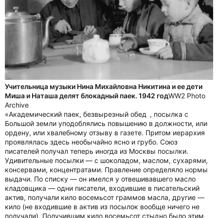
Учительница музыки Нина Михайловна Никитина и ее дети
Миша и Наташа делят блокадный паек. 1942 год
WW2 Photo
Archive
«Академический паек, безвырезный обед , посылка с
Большой земли уподоблялись повышению в должности, или
ордену, или хвалебному отзыву в газете. Притом иерархия
проявлялась здесь необычайно ясно и грубо. Союз
писателей получал теперь иногда из Москвы посылки.
Удивительные посылки — с шоколадом, маслом, сухарями,
консервами, концентратами. Правление определяло нормы
выдачи. По списку — он имелся у отвешивавшего масло
кладовщика — одни писатели, входившие в писательский
актив, получали кило восемьсот граммов масла, другие —
кило (не входившие в актив из посылок вообще ничего не
получали). Получившим кило восемьсот стыдно было этим