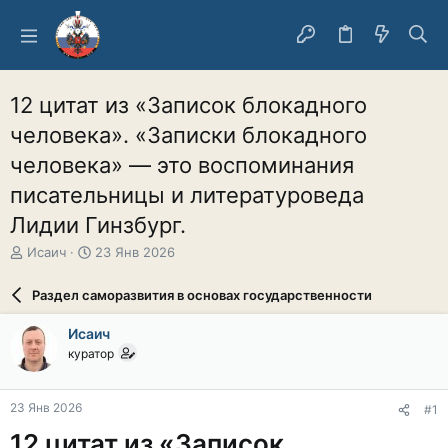
12 цитат из «Записок блокадного
человека». «Записки блокадного
человека» — это воспоминания
писательницы и литературоведа
Лидии Гинзбург.
А
Д
Исаич
23 Янв 2026
в
а
т
т
Раздел саморазвития в основах государственности
о
а
р
н
Исаич
т
а
куратор
е
ч
м
а
ы
л
23 Янв 2026
#1
а
12 цитат из «Записок