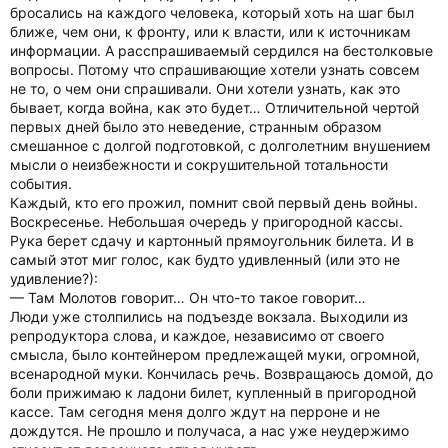
бросались на каждого человека, который хоть на шаг был
ближе, чем они, к фронту, или к власти, или к источникам
информации. А расспрашиваемый сердился на бестолковые
вопросы. Потому что спрашивающие хотели узнать совсем
не то, о чем они спрашивали. Они хотели узнать, как это
бывает, когда война, как это будет… Отличительной чертой
первых дней было это неведение, странным образом
смешанное с долгой подготовкой, с долголетним внушением
мысли о неизбежности и сокрушительной тотальности
события.
Каждый, кто его прожил, помнит свой первый день войны.
Воскресенье. Небольшая очередь у пригородной кассы.
Рука берет сдачу и картонный прямоугольник билета. И в
самый этот миг голос, как будто удивленный (или это не
удивление?):
— Там Молотов говорит… Он что-то такое говорит…
Люди уже столпились на подъезде вокзала. Выходили из
репродуктора слова, и каждое, независимо от своего
смысла, было контейнером предлежащей муки, огромной,
всенародной муки. Кончилась речь. Возвращаюсь домой, до
боли прижимаю к ладони билет, купленный в пригородной
кассе. Там сегодня меня долго ждут на перроне и не
дождутся. Не прошло и получаса, а нас уже неудержимо