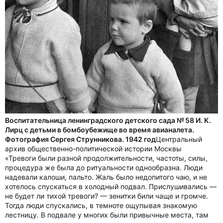
Воспитательница ленинградского детского сада № 58 И. К.
Лирц с детьми в бомбоубежище во время авианалета.
Фотография Сергея Струнникова. 1942 год
Центральный
архив общественно-политической истории Москвы
«Тревоги были разной продолжительности, частоты, силы,
процедура же была до ритуальности однообразна. Люди
надевали калоши, пальто. Жаль было недопитого чаю, и не
хотелось спускаться в холодный подвал. Прислушивались —
не будет ли тихой тревоги? — зенитки били чаще и громче.
Тогда люди спускались, в темноте ощупывая знакомую
лестницу. В подвале у многих были привычные места, там