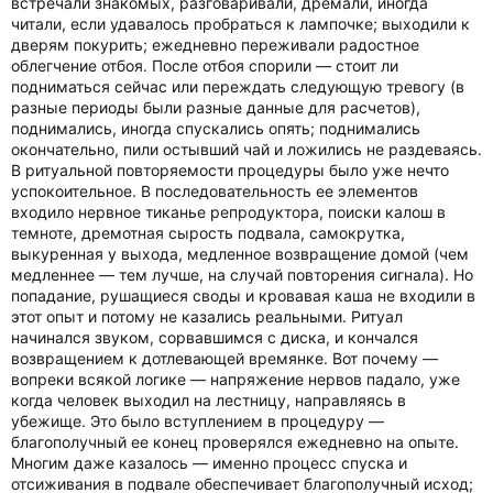
встречали знакомых, разговаривали, дремали, иногда
читали, если удавалось пробраться к лампочке; выходили к
дверям покурить; ежедневно переживали радостное
облегчение отбоя. После отбоя спорили — стоит ли
подниматься сейчас или переждать следующую тревогу (в
разные периоды были разные данные для расчетов),
поднимались, иногда спускались опять; поднимались
окончательно, пили остывший чай и ложились не раздеваясь.
В ритуальной повторяемости процедуры было уже нечто
успокоительное. В последовательность ее элементов
входило нервное тиканье репродуктора, поиски калош в
темноте, дремотная сырость подвала, самокрутка,
выкуренная у выхода, медленное возвращение домой (чем
медленнее — тем лучше, на случай повторения сигнала). Но
попадание, рушащиеся своды и кровавая каша не входили в
этот опыт и потому не казались реальными. Ритуал
начинался звуком, сорвавшимся с диска, и кончался
возвращением к дотлевающей времянке. Вот почему —
вопреки всякой логике — напряжение нервов падало, уже
когда человек выходил на лестницу, направляясь в
убежище. Это было вступлением в процедуру —
благополучный ее конец проверялся ежедневно на опыте.
Многим даже казалось — именно процесс спуска и
отсиживания в подвале обеспечивает благополучный исход;