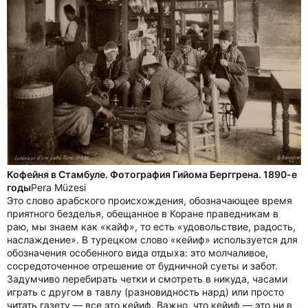
Кофейня в Стамбуле. Фотография Гийома Берггрена. 1890-е
годы
Pera Müzesi
Это слово арабского происхождения, обозначающее время
приятного безделья, обещанное в Коране праведникам в
раю, мы знаем как «кайф», то есть «удовольствие, радость,
наслаждение». В турецком слово «кейиф» используется для
обозначения особенного вида отдыха: это молчаливое,
сосредоточенное отрешение от будничной суеты и забот.
Задумчиво перебирать четки и смотреть в никуда, часами
играть с другом в тавлу (разновидность нард) или просто
читать газету — все это кейиф. Важно, что кейиф — это ни в