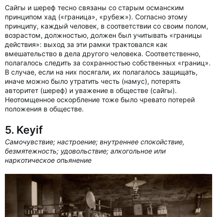
Сайгы и шереф тесно связаны со старым османским
принципом хад («граница», «рубеж»). Согласно этому
принципу, каждый человек, в соответствии со своим полом,
возрастом, должностью, должен был учитывать «границы
действия»: выход за эти рамки трактовался как
вмешательство в дела другого человека. Соответственно,
полагалось следить за сохранностью собственных «границ».
В случае, если на них посягали, их полагалось защищать,
иначе можно было утратить честь (намус), потерять
авторитет (шереф) и уважение в обществе (сайгы).
Неотомщенное оскорбление тоже было чревато потерей
положения в обществе.
5. Keyif
Самочувствие; настроение; внутреннее спокойствие,
безмятежность; удовольствие; алкогольное или
наркотическое опьянение