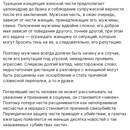
Турецкая концепция женской чести предполагает
целомудрие до брака и соблюдение супружеской верности
после его заключения. Мужская честь, в свою очередь,
зависит от чести женщин, принадлежащих его, мужчины,
семье. Положение мужчины вдвойне сложно: его доброе
имя зависит от поведения другого, точнее другой, при этом
его задача — ограждать женщину от ситуаций, которые
могут бросить тень на ее, а следовательно, его репутацию.
Поэтому мужчина всегда должен быть начеку и в случае,
если его репутация под угрозой, немедленно проявить
агрессию. Слишком долгий взгляд, неосторожное слово,
недостаточная дистанция в разговоре с женщиной могут
быть расценены как оскорбление и стать причиной
словесной перепалки, а то и драки.
Потерявший честь человек не может рассчитывать на
уважение и признание в социуме, он становится «никем».
Поэтому потеря чести расценивается как непоправимое
несчастье и нередко становится причиной самоубийств.
Периодически защита чести приводит к убийствам, в газетах
ежегодно появляется не меньше десятка новостей о так
называемых «убийствах чести».