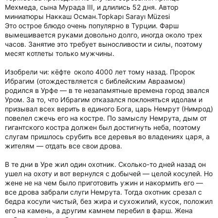
Мехмеда, сына Мурада III, и длились 52 дня. Автор
миниатюры Наккаш Осман.Topkapı Sarayı Müzesi
Это острое блюдо очень популярно в Турции. Фарш
вымешивается руками довольно долго, иногда около трех
часов. Занятие это требует выносливости и силы, поэтому
месят котлеты только мужчины.
Изобрели чи: кёфте около 4000 лет тому назад. Пророк
Ибрагим (отождествляется с библейским Авраамом)
родился в Урфе — в те незапамятные времена город звался
Уром. За то, что Ибрагим отказался поклоняться идолам и
призывал всех верить в единого Бога, царь Немрут (Нимрод)
повелел сжечь его на костре. По замыслу Немрута, дым от
гигантского костра должен был достигнуть неба, поэтому
слугам пришлось срубить все деревья во владениях царя, а
жителям — отдать все свои дрова.
В те дни в Уре жил один охотник. Сколько-то дней назад он
ушел на охоту и вот вернулся с добычей — целой косулей. Но
жене не на чем было приготовить ужин и накормить его —
все дрова забрали слуги Немрута. Тогда охотник срезал с
бедра косули чистый, без жира и сухожилий, кусок, положил
его на камень, а другим камнем перебил в фарш. Жена