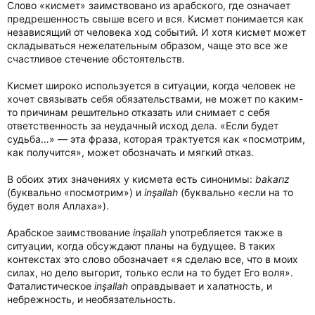
Слово «кисмет» заимствовано из арабского, где означает
предрешенность свыше всего и вся. Кисмет понимается как
независящий от человека ход событий. И хотя кисмет может
складываться нежелательным образом, чаще это все же
счастливое стечение обстоятельств.
Кисмет широко используется в ситуации, когда человек не
хочет связывать себя обязательствами, не может по каким-
то причинам решительно отказать или снимает с себя
ответственность за неудачный исход дела. «Если будет
судьба…» — эта фраза, которая трактуется как «посмотрим,
как получится», может обозначать и мягкий отказ.
В обоих этих значениях у кисмета есть синонимы:
bakarız
(буквально «посмотрим») и
inşallah
(буквально «если на то
будет воля Аллаха»).
Арабское заимствование
inşallah
употребляется также в
ситуации, когда обсуждают планы на будущее. В таких
контекстах это слово обозначает «я сделаю все, что в моих
силах, но дело выгорит, только если на то будет Его воля».
Фаталистическое
inşallah
оправдывает и халатность, и
небрежность, и необязательность.