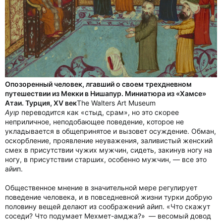
Опозоренный человек, лгавший о своем трехдневном
путешествии из Мекки в Нишапур. Миниатюра из «Хамсе»
Атаи. Турция, XV век
The Walters Art Museum
Аyıp
переводится как «стыд, срам», но это скорее
неприличное, неподобающее поведение, которое не
укладывается в общепринятое и вызовет осуждение. Обман,
оскорбление, проявление неуважения, заливистый женский
смех в присутствии чужих мужчин, сидеть, закинув ногу на
ногу, в присутствии старших, особенно мужчин, — все это
айип.
Общественное мнение в значительной мере регулирует
поведение человека, и в повседневной жизни турки добрую
половину вещей делают из соображений айип. «Что скажут
соседи? Что подумает Мехмет-амджа?» — весомый довод