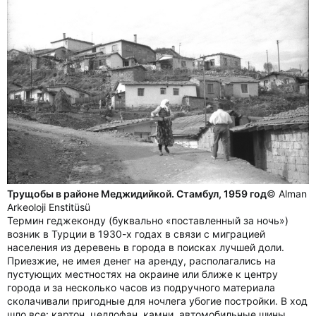
Трущобы в районе Меджидийкой. Стамбул, 1959 год
© Alman
Arkeoloji Enstitüsü
Термин геджеконду (буквально «поставленный за ночь»)
возник в Турции в 1930-х годах в связи с миграцией
населения из деревень в города в поисках лучшей доли.
Приезжие, не имея денег на аренду, располагались на
пустующих местностях на окраине или ближе к центру
города и за несколько часов из подручного материала
сколачивали пригодные для ночлега убогие постройки. В ход
шло все: картон, целлофан, камни, автомобильные шины.