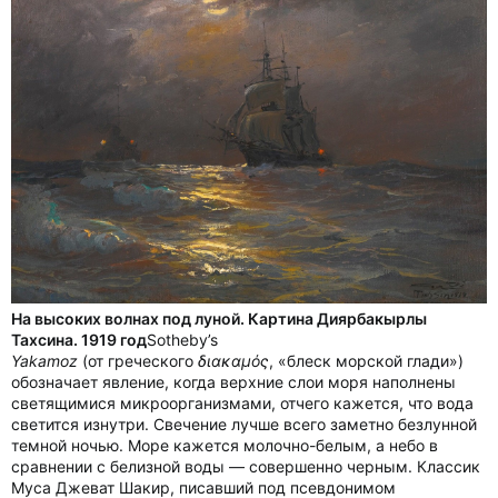
На высоких волнах под луной. Картина Диярбакырлы
Тахсина. 1919 год
Sotheby’s
Yakamoz
(от греческого
διακαμός
, «блеск морской глади»)
обозначает явление, когда верхние слои моря наполнены
светящимися микроорганизмами, отчего кажется, что вода
светится изнутри. Свечение лучше всего заметно безлунной
темной ночью. Море кажется молочно-белым, а небо в
сравнении с белизной воды — совершенно черным. Классик
Муса Джеват Шакир, писавший под псевдонимом