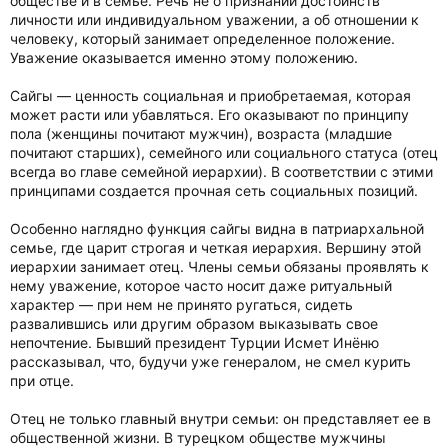
обществе и в семье. Речь не о признании достоинств
личности или индивидуальном уважении, а об отношении к
человеку, который занимает определенное положение.
Уважение оказывается именно этому положению.
Сайгы — ценность социальная и приобретаемая, которая
может расти или убавляться. Его оказывают по принципу
пола (женщины почитают мужчин), возраста (младшие
почитают старших), семейного или социального статуса (отец
всегда во главе семейной иерархии). В соответствии с этими
принципами создается прочная сеть социальных позиций.
Особенно наглядно функция сайгы видна в патриархальной
семье, где царит строгая и четкая иерархия. Вершину этой
иерархии занимает отец. Члены семьи обязаны проявлять к
нему уважение, которое часто носит даже ритуальный
характер — при нем не принято ругаться, сидеть
развалившись или другим образом выказывать свое
непочтение. Бывший президент Турции Исмет Инёню
рассказывал, что, будучи уже генералом, не смел курить
при отце.
Отец не только главный внутри семьи: он представляет ее в
общественной жизни. В турецком обществе мужчины