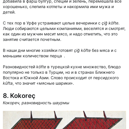
добавила в фарш булгур, специи и зелень, перемешала все
хорошенько, слепила котлеты и накормила ими мужа и
детей.
С тех пор в Урфе устраивают целые вечеринки с
çiğ köfte
.
Люди собираются целыми компаниями, веселятся и смотрят,
как один из мужчин месит мясо, и надо отметить, что это
занятие считается почетным.
В наши дни многие хозяйки готовят
çiğ köfte
без мяса и с
меньшим количеством перца .
Разновидностей
köfte
в турецкой кухне множество, блюдо
популярно не только в Турции, но и в странах Ближнего
Востока и Южной Азии. Слово происходит от персидского
kūfta
, что значит «мясные шарики».
8. Kokoreç
Кокореч, разновидность шаурмы