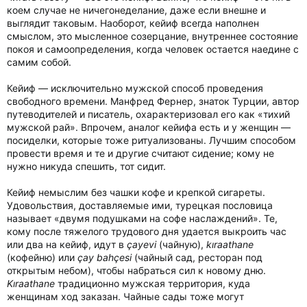
коем случае не ничегонеделание, даже если внешне и
выглядит таковым. Наоборот, кейиф всегда наполнен
смыслом, это мысленное созерцание, внутреннее состояние
покоя и самоопределения, когда человек остается наедине с
самим собой.
Кейиф — исключительно мужской способ проведения
свободного времени. Манфред Фернер, знаток Турции, автор
путеводителей и писатель, охарактеризовал его как «тихий
мужской рай». Впрочем, аналог кейифа есть и у женщин —
посиделки, которые тоже ритуализованы. Лучшим способом
провести время и те и другие считают сидение; кому не
нужно никуда спешить, тот сидит.
Кейиф немыслим без чашки кофе и крепкой сигареты.
Удовольствия, доставляемые ими, турецкая пословица
называет «двумя подушками на софе наслаждений». Те,
кому после тяжелого трудового дня удается выкроить час
или два на кейиф, идут в
çayevi
(чайную),
kıraathane
(кофейню) или
çay bahçesi
(чайный сад, ресторан под
открытым небом), чтобы набраться сил к новому дню.
Kıraathane
традиционно мужская территория, куда
женщинам ход заказан. Чайные сады тоже могут