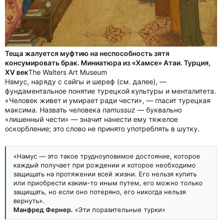
Теща жалуется муфтию на неспособность зятя
консумировать брак. Миниатюра из «Хамсе» Атаи. Турция,
XV век
The Walters Art Museum
Намус, наряду с сайгы и шереф (см. далее), —
фундаментальное понятие турецкой культуры и менталитета.
«Человек живет и умирает ради чести», — гласит турецкая
максима. Назвать человека
namussuz
— буквально
«лишенный чести» — значит нанести ему тяжелое
оскорбление; это слово не принято употреблять в шутку.
«Намус — это такое трудноуловимое достояние, которое
каждый получает при рождении и которое необходимо
защищать на протяжении всей жизни. Его нельзя купить
или приобрести каким-то иным путем, его можно только
защищать, но если оно потеряно, его никогда нельзя
вернуть».
Манфред Фернер.
«Эти поразительные турки»