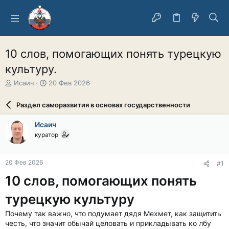
10 слов, помогающих понять турецкую
культуру.
А
Д
Исаич
20 Фев 2026
в
а
т
т
Раздел саморазвития в основах государственности
о
а
р
н
Исаич
т
а
куратор
е
ч
м
а
ы
л
20 Фев 2026
#1
а
10 слов, помогающих понять
турецкую культуру
Почему так важно, что подумает дядя Мехмет, как защитить
честь, что значит обычай целовать и прикладывать ко лбу