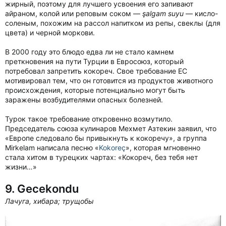
жирный, поэтому для лучшего усвоения его запивают
айраном, колой или реповым соком —
şalgam suyu
— кисло-
соленым, похожим на рассол напитком из репы, свеклы (для
цвета) и черной моркови.
В 2000 году это блюдо едва ли не стало камнем
преткновения на пути Турции в Евросоюз, который
потребовал запретить кокореч. Свое требование ЕС
мотивировал тем, что он готовится из продуктов животного
происхождения, которые потенциально могут быть
заражены возбудителями опасных болезней.
Турок такое требование откровенно возмутило.
Председатель союза кулинаров Мехмет Азтекин заявил, что
«Европе следовало бы привыкнуть к кокоречу», а группа
Mirkelam написала песню «
Kokoreç
», которая мгновенно
стала хитом в турецких чартах: «Кокореч, без тебя нет
жизни…»
9. Gecekondu
Лачуга, хибара; трущобы