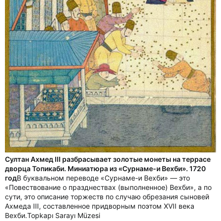
Султан Ахмед III разбрасывает золотые монеты на террасе
дворца Топикаби. Миниатюра из «Сурнаме-и Вехби». 1720
год
В буквальном переводе «Сурнаме-и Вехби» — это
«Повествование о празднествах (выполненное) Вехби», а по
сути, это описание торжеств по случаю обрезания сыновей
Ахмеда III, составленное придворным поэтом XVII века
Вехби.Topkapı Sarayı Müzesi